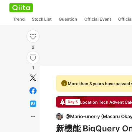
Trend
Stock List
Question
Official Event
Offici
2
1
info
More than 3 years have passed s
Location Tech Advent Ca
Day 5
more_horiz
@
Mario-unerry
(
Masaru Oka
新機能 BigQuery 