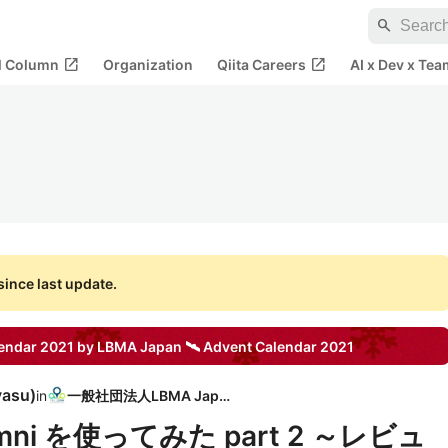
search
open_in_new
open_in_new
al Column
Organization
Qiita Careers
AI x Dev x Tea
ince last update.
lendar 2021 by LBMA Japan 🛰
Advent Calendar
2021
yasu
)
in
一般社団法人LBMA Japan
Omni を使ってみた part 2 ～レビュ