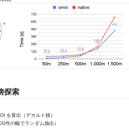
傍探索
POI を算出（デカルト積）
0,000件の幅でランダム抽出）