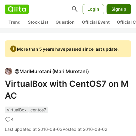
search
Login
Signup
Trend
Stock List
Question
Official Event
Official
info
More than 5 years have passed since last update.
@
MariMurotani
(
Mari Murotani
)
VirtualBox with CentOS7 on M
AC
VirtualBox
centos7
4
Last updated at
2016-08-03
Posted at
2016-08-02