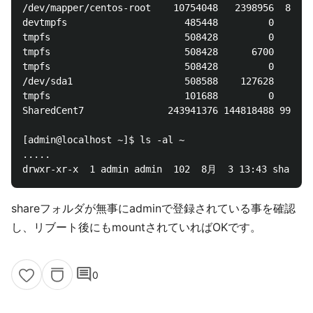
/dev/mapper/centos-root    10754048   2398956  83550
devtmpfs                     485448         0   4854
tmpfs                        508428         0   5084
tmpfs                        508428      6700   5017
tmpfs                        508428         0   5084
/dev/sda1                    508588    127628   3809
tmpfs                        101688         0   1016
SharedCent7               243941376 144818488 991228
[admin@localhost ~]$ ls -al ~

.....

shareフォルダが無事にadminで登録されている事を確認
し、リブート後にもmountされていればOKです。
comment
0