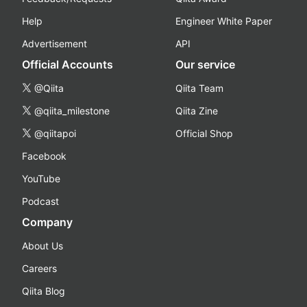
Help
Engineer White Paper
Advertisement
API
Official Accounts
Our service
@Qiita
Qiita Team
@qiita_milestone
Qiita Zine
@qiitapoi
Official Shop
Facebook
YouTube
Podcast
Company
About Us
Careers
Qiita Blog