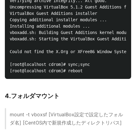
Verifying archive integrity... All good.

Uncompressing VirtualBox 5.1.2 Guest Additions for L
VirtualBox Guest Additions installer

Copying additional installer modules ...

Installing additional modules ...

vboxadd.sh: Building Guest Additions kernel modules.

vboxadd.sh: Starting the VirtualBox Guest Additions.

Could not find the X.Org or XFree86 Window System, s
[root@localhost cdrom]# sync;sync

4.フォルダマウント
mount -t vboxsf [VirtualBox設定で設定したフォル
ダ名] [CentOS内で新規作成したディレクトリパス]