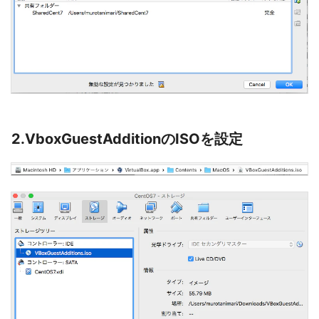
2.VboxGuestAdditionのISOを設定