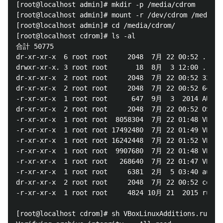
[root@localhost admin]# mkdir -p /media/cdrom

[root@localhost admin]# mount -r /dev/cdrom /media/c
[root@localhost admin]# cd /media/cdrom/

[root@localhost cdrom]# ls -al

合計 50775

dr-xr-xr-x  6 root root     2048  7月 22 00:52 .

drwxr-xr-x. 3 root root       18  8月  3 12:00 ..

dr-xr-xr-x  2 root root     2048  7月 22 00:52 32Bit

dr-xr-xr-x  2 root root     2048  7月 22 00:52 64Bit

-r-xr-xr-x  1 root root      647  9月  3  2014 AUTORU
dr-xr-xr-x  2 root root     2048  7月 22 00:52 OS2

-r-xr-xr-x  1 root root  8058304  7月 22 01:48 VBoxLi
-r-xr-xr-x  1 root root 17492480  7月 22 01:49 VBoxSo
-r-xr-xr-x  1 root root 16242448  7月 22 01:52 VBoxWi
-r-xr-xr-x  1 root root  9907680  7月 22 01:48 VBoxWi
-r-xr-xr-x  1 root root   268640  7月 22 01:47 VBoxWi
-r-xr-xr-x  1 root root     6381  2月  5 03:40 autoru
dr-xr-xr-x  2 root root     2048  7月 22 00:52 cert

-r-xr-xr-x  1 root root     4824 10月 21  2015 runasr
[root@localhost cdrom]# sh VBoxLinuxAdditions.run
