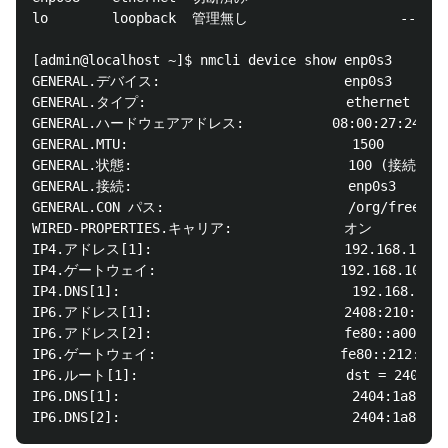
lo        loopback  管理無し                   --

[admin@localhost ~]$ nmcli device show enp0s3

GENERAL.デバイス:                       enp0s3

GENERAL.タイプ:                         ethernet

GENERAL.ハードウェアアドレス:           08:00:27:24:36:
GENERAL.MTU:                            1500

GENERAL.状態:                           100 (接続済み)
GENERAL.接続:                           enp0s3

GENERAL.CON パス:                       /org/freedesk
WIRED-PROPERTIES.キャリア:              オン

IP4.アドレス[1]:                        192.168.10.5/2
IP4.ゲートウェイ:                       192.168.10.1

IP4.DNS[1]:                             192.168.10.1

IP6.アドレス[1]:                        2408:210:a626:
IP6.アドレス[2]:                        fe80::a00:27ff
IP6.ゲートウェイ:                       fe80::212:e2ff:
IP6.ルート[1]:                          dst = 2408:210
IP6.DNS[1]:                             2404:1a8:7f0