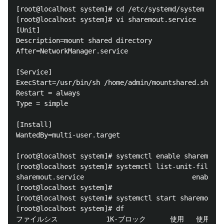
[root@localhost system]# cd /etc/systemd/system

[root@localhost system]# vi sharemout.service

[Unit]

Description=mount shared directory

After=NetworkManager.service

[Service]

ExecStart=/usr/bin/sh /home/admin/mountshared.sh

Restart = always

Type = simple

[Install]

WantedBy=multi-user.target

[root@localhost system]# systemctl enable sharemout

[root@localhost system]# systemctl list-unit-files -
sharemout.service                           enabled

[root@localhost system]#

[root@localhost system]# systemctl start sharemout

[root@localhost system]# df

ファイルシス            1K-ブロック      使用   使用可