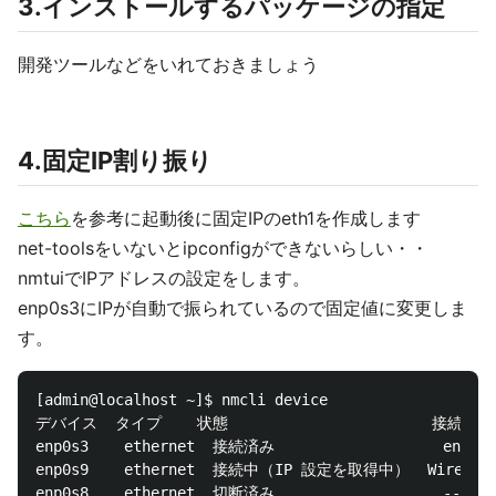
3.インストールするパッケージの指定
開発ツールなどをいれておきましょう
4.固定IP割り振り
こちら
を参考に起動後に固定IPのeth1を作成します
net-toolsをいないとipconfigができないらしい・・
nmtuiでIPアドレスの設定をします。
enp0s3にIPが自動で振られているので固定値に変更しま
す。
[admin@localhost ~]$ nmcli device

デバイス  タイプ    状態                       接続

enp0s3    ethernet  接続済み                   enp0s3

enp0s9    ethernet  接続中（IP 設定を取得中）  Wired con
enp0s8    ethernet  切断済み                   --
