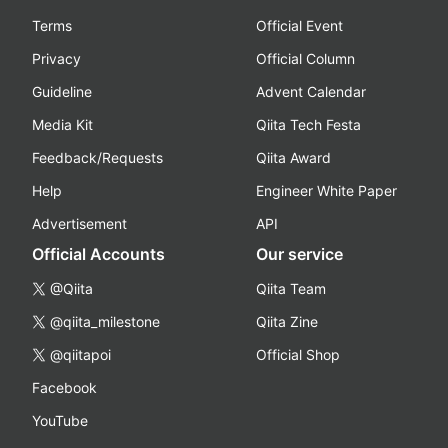
Terms
Official Event
Privacy
Official Column
Guideline
Advent Calendar
Media Kit
Qiita Tech Festa
Feedback/Requests
Qiita Award
Help
Engineer White Paper
Advertisement
API
Official Accounts
Our service
@Qiita
Qiita Team
@qiita_milestone
Qiita Zine
@qiitapoi
Official Shop
Facebook
YouTube