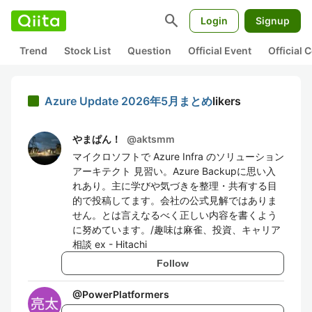
search
Login
Signup
Trend
Stock List
Question
Official Event
Official
Azure Update 2026年5月まとめ
likers
やまぱん！
@
aktsmm
マイクロソフトで Azure Infra のソリューション
アーキテクト 見習い。Azure Backupに思い入
れあり。主に学びや気づきを整理・共有する目
的で投稿してます。会社の公式見解ではありま
せん。とは言えなるべく正しい内容を書くよう
に努めています。/趣味は麻雀、投資、キャリア
相談 ex - Hitachi
Follow
@
PowerPlatformers