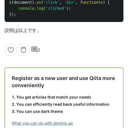
$
(
document
).
on
(
'
click
'
,
'
div
'
,
function
(
e
)
{
console
.
log
(
'
clicked
'
);
});
説明は以上です。
comment
2
Register as a new user and use Qiita more
conveniently
You get articles that match your needs
You can efficiently read back useful information
You can use dark theme
What you can do with signing up