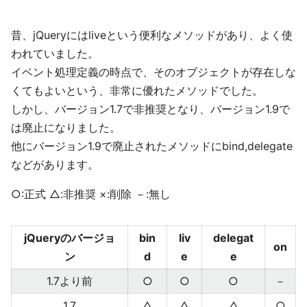
昔、jQueryにはliveという便利なメソッドがあり、よく使
われていました。
イベント処理定義の時点で、そのオブジェクトが存在しな
くてもよいという、非常に優れたメソッドでした。
しかし、バージョン1.7で非推奨となり、バージョン1.9で
は廃止になりました。
他にバージョン1.9で廃止されたメソッドにbind,delegate
などがあります。
○:正式 △:非推奨 ×:削除 －:無し
jQueryのバージョ
bin
liv
delegat
on
ン
d
e
e
1.7より前
○
○
○
－
1.7
△
△
△
○