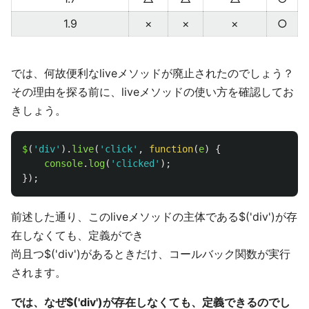
1.9
×
×
×
○
では、何故便利なliveメソッドが廃止されたのでしょう？
その理由を探る前に、liveメソッドの使い方を確認してお
きしょう。
$
(
'
div
'
).
live
(
'
click
'
,
function
(
e
)
{
console
.
log
(
'
clicked
'
);
});
前述した通り、このliveメソッドの主体である$('div')が存
在しなくても、定義ができ
尚且つ$('div')があるときだけ、コールバック関数が実行
されます。
では、なぜ$('div')が存在しなくても、定義できるのでし