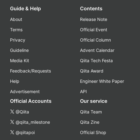
Guide & Help
Contents
About
Release Note
Terms
Official Event
Privacy
Official Column
Guideline
Advent Calendar
Media Kit
Qiita Tech Festa
Feedback/Requests
Qiita Award
Help
Engineer White Paper
Advertisement
API
Official Accounts
Our service
@Qiita
Qiita Team
@qiita_milestone
Qiita Zine
@qiitapoi
Official Shop