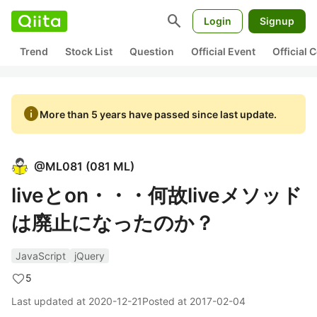
search
Login
Signup
Trend
Stock List
Question
Official Event
Official
info
More than 5 years have passed since last update.
@
ML081
(
081 ML
)
liveとon・・・何故liveメソッド
は廃止になったのか？
JavaScript
jQuery
5
Last updated at
2020-12-21
Posted at
2017-02-04