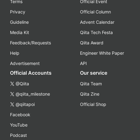
Terms
Official Event
Privacy
Official Column
Guideline
Advent Calendar
Media Kit
Qiita Tech Festa
Feedback/Requests
Qiita Award
Help
Engineer White Paper
Advertisement
API
Official Accounts
Our service
@Qiita
Qiita Team
@qiita_milestone
Qiita Zine
@qiitapoi
Official Shop
Facebook
YouTube
Podcast