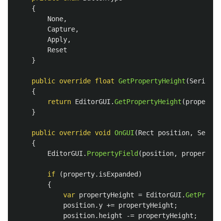
{
None
,
Capture
,
Apply
,
Reset
}
public
override
float
GetPropertyHeight
(
Serializ
{
return
EditorGUI
.
GetPropertyHeight
(
property
,
}
public
override
void
OnGUI
(
Rect
position
,
Serial
{
EditorGUI
.
PropertyField
(
position
,
property
,
if
(
property
.
isExpanded
)
{
var
propertyHeight
=
EditorGUI
.
GetProper
position
.
y
+=
propertyHeight
;
position
.
height
-=
propertyHeight
;