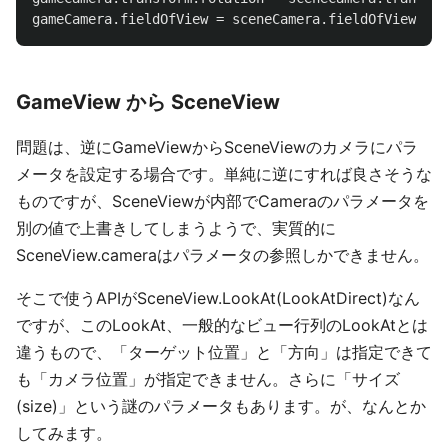
gameCamera
.
fieldOfView
=
sceneCamera
.
fieldOfView
;
GameView から SceneView
問題は、逆にGameViewからSceneViewのカメラにパラ
メータを設定する場合です。単純に逆にすれば良さそうな
ものですが、SceneViewが内部でCameraのパラメータを
別の値で上書きしてしまうようで、実質的に
SceneView.cameraはパラメータの参照しかできません。
そこで使うAPIがSceneView.LookAt(LookAtDirect)なん
ですが、このLookAt、一般的なビュー行列のLookAtとは
違うもので、「ターゲット位置」と「方向」は指定できて
も「カメラ位置」が指定できません。さらに「サイズ
(size)」という謎のパラメータもあります。が、なんとか
してみます。