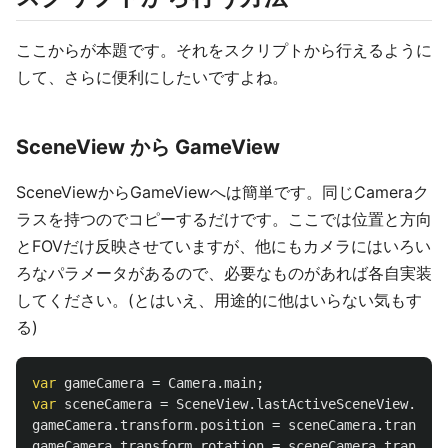
ここからが本題です。それをスクリプトから行えるように
して、さらに便利にしたいですよね。
SceneView から GameView
SceneViewからGameViewへは簡単です。同じCameraク
ラスを持つのでコピーするだけです。ここでは位置と方向
とFOVだけ反映させていますが、他にもカメラにはいろい
ろなパラメータがあるので、必要なものがあれば各自実装
してください。(とはいえ、用途的に他はいらない気もす
る)
var
gameCamera
=
Camera
.
main
;
var
sceneCamera
=
SceneView
.
lastActiveSceneView
.
came
gameCamera
.
transform
.
position
=
sceneCamera
.
transfor
gameCamera
.
transform
.
rotation
=
sceneCamera
.
transfor