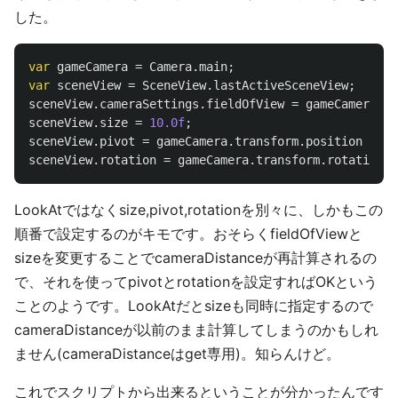
した。
var
gameCamera
=
Camera
.
main
;
var
sceneView
=
SceneView
.
lastActiveSceneView
;
sceneView
.
cameraSettings
.
fieldOfView
=
gameCamera
.
fi
sceneView
.
size
=
10.0f
;
sceneView
.
pivot
=
gameCamera
.
transform
.
position
+
ga
sceneView
.
rotation
=
gameCamera
.
transform
.
rotation
;
LookAtではなくsize,pivot,rotationを別々に、しかもこの
順番で設定するのがキモです。おそらくfieldOfViewと
sizeを変更することでcameraDistanceが再計算されるの
で、それを使ってpivotとrotationを設定すればOKという
ことのようです。LookAtだとsizeも同時に指定するので
cameraDistanceが以前のまま計算してしまうのかもしれ
ません(cameraDistanceはget専用)。知らんけど。
これでスクリプトから出来るということが分かったんです