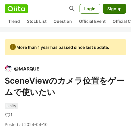
search
Login
Signup
Trend
Stock List
Question
Official Event
Official
info
More than 1 year has passed since last update.
@
MARQUE
SceneViewのカメラ位置をゲー
ムで使いたい
Unity
1
Posted at
2024-04-10