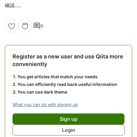
確認…。
comment
0
Register as a new user and use Qiita more
conveniently
You get articles that match your needs
You can efficiently read back useful information
You can use dark theme
What you can do with signing up
Sign up
Login