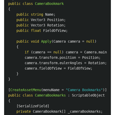
public
class
CameraBookmark
{
public
string
Name
;
public
Vector3
Position
;
public
Vector3
Rotation
;
public
float
FieldOfView
;
public
void
Apply
(
Camera
camera
=
null
)
{
if
(
camera
==
null
)
camera
=
Camera
.
main
;
camera
.
transform
.
position
=
Position
;
camera
.
transform
.
eulerAngles
=
Rotation
;
camera
.
fieldOfView
=
FieldOfView
;
}
}
[
CreateAssetMenu
(
menuName
=
"Camera Bookmarks"
)]
public
class
CameraBookmarks
:
ScriptableObject
{
[
SerializeField
]
private
CameraBookmark
[]
_cameraBookmarks
;