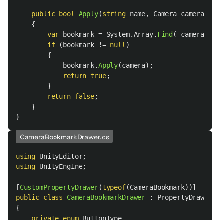
public
bool
Apply
(
string
name
,
Camera
camera
=
n
{
var
bookmark
=
System
.
Array
.
Find
(
_cameraBook
if
(
bookmark
!=
null
)
{
bookmark
.
Apply
(
camera
);
return
true
;
}
return
false
;
}
}
CameraBookmarkDrawer.cs
using
UnityEditor
;
using
UnityEngine
;
[
CustomPropertyDrawer
(
typeof
(
CameraBookmark
))]
public
class
CameraBookmarkDrawer
:
PropertyDrawer
{
private
enum
ButtonType