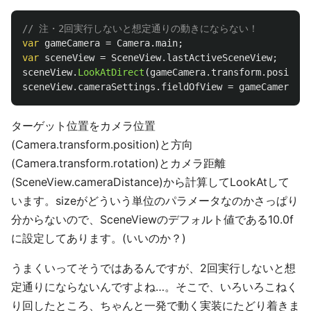
// 注・2回実行しないと想定通りの動きにならない！
var
gameCamera
=
Camera
.
main
;
var
sceneView
=
SceneView
.
lastActiveSceneView
;
sceneView
.
LookAtDirect
(
gameCamera
.
transform
.
position
sceneView
.
cameraSettings
.
fieldOfView
=
gameCamera
.
fi
ターゲット位置をカメラ位置
(Camera.transform.position)と方向
(Camera.transform.rotation)とカメラ距離
(SceneView.cameraDistance)から計算してLookAtして
います。sizeがどういう単位のパラメータなのかさっぱり
分からないので、SceneViewのデフォルト値である10.0f
に設定してあります。(いいのか？)
うまくいってそうではあるんですが、2回実行しないと想
定通りにならないんですよね…。そこで、いろいろこねく
り回したところ、ちゃんと一発で動く実装にたどり着きま