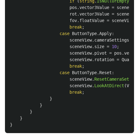
if
(
string
.
IsNullOrEmpty
(
nam
pos
.
vector3Value
=
sceneView
rot
.
vector3Value
=
sceneView
fov
.
floatValue
=
sceneView
.
c
break
;
case
ButtonType
.
Apply
:
sceneView
.
cameraSettings
.
fie
sceneView
.
size
=
10
;
sceneView
.
pivot
=
pos
.
vector
sceneView
.
rotation
=
Quatern
break
;
case
ButtonType
.
Reset
:
sceneView
.
ResetCameraSetting
sceneView
.
LookAtDirect
(
Vecto
break
;
}
}
}
}
}