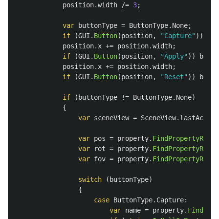
position
.
width
/=
3
;
var
buttonType
=
ButtonType
.
None
;
if
(
GUI
.
Button
(
position
,
"Capture"
))
but
position
.
x
+=
position
.
width
;
if
(
GUI
.
Button
(
position
,
"Apply"
))
butto
position
.
x
+=
position
.
width
;
if
(
GUI
.
Button
(
position
,
"Reset"
))
butto
if
(
buttonType
!=
ButtonType
.
None
)
{
var
sceneView
=
SceneView
.
lastActive
var
pos
=
property
.
FindPropertyRelat
var
rot
=
property
.
FindPropertyRelat
var
fov
=
property
.
FindPropertyRelat
switch
(
buttonType
)
{
case
ButtonType
.
Capture
:
var
name
=
property
.
FindProp