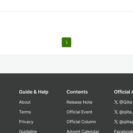
1
Guide & Help
Contents
Official
About
Release Note
@Qiita
Terms
Official Event
@qiita
Privacy
Official Column
@qiita
Guideline
Advent Calendar
Faceboo