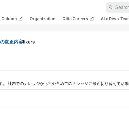
search
open_in_new
open_in_new
al Column
Organization
Qiita Careers
AI x Dev x Tea
ery の変更内容
likers
てます。 社内でのナレッジから社外含めてのナレッジに最近切り替えて活