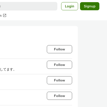
Login
Signup
open_in_new
m
Follow
Follow
動してます。
Follow
Follow