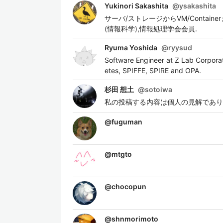
Yukinori Sakashita
@
ysakashita
サーバ/ストレージからVM/Container
(情報科学),情報処理学会会員.
Ryuma Yoshida
@
ryysud
Software Engineer at Z Lab Corporat
etes, SPIFFE, SPIRE and OPA.
杉田 想土
@
sotoiwa
私の投稿する内容は個人の見解であり
@
fuguman
@
mtgto
@
chocopun
@
shnmorimoto