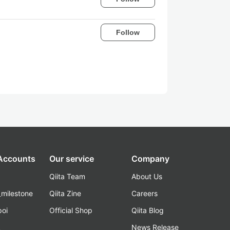
Follow
 Accounts
Our service
Company
Qiita Team
About Us
_milestone
Qiita Zine
Careers
poi
Official Shop
Qiita Blog
k
News Release