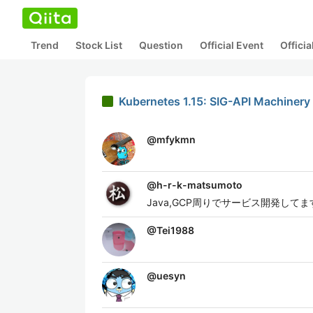
Trend
Stock List
Question
Official Event
Offici
Kubernetes 1.15: SIG-API Machin
@
mfykmn
@
h-r-k-matsumoto
Java,GCP周りでサービス開発し
@
Tei1988
@
uesyn