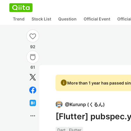
Trend
Stock List
Question
Official Event
Offici
92
61
info
More than 1 year has passed sin
@
Kurunp
(
くるん
)
[Flutter] pubs
more_horiz
Dart
Flutter