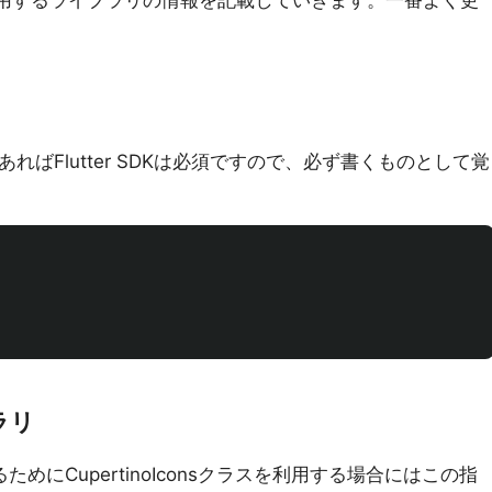
用するライブラリの情報を記載していきます。一番よく更
であればFlutter SDKは必須ですので、必ず書くものとして覚
ブラリ
ためにCupertinoIconsクラスを利用する場合にはこの指