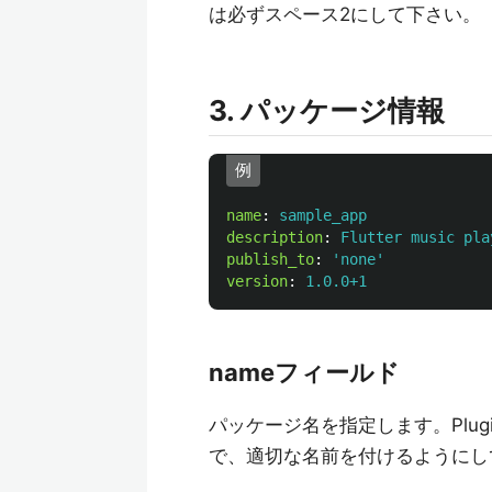
は必ずスペース2にして下さい。
3. パッケージ情報
例
name
:
sample_app
description
:
Flutter music pla
publish_to
:
'
none'
version
:
1.0.0+1
nameフィールド
パッケージ名を指定します。Plu
で、適切な名前を付けるようにし