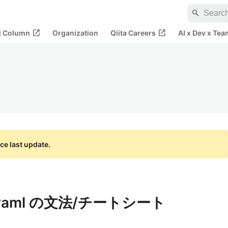
search
open_in_new
open_in_new
al Column
Organization
Qiita Careers
AI x Dev x Tea
ce last update.
pec.yaml の文法/チートシート