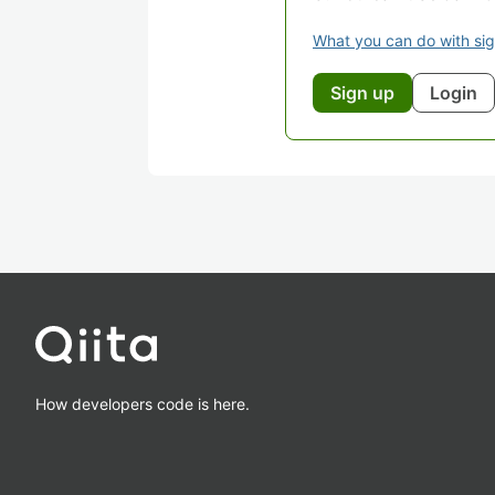
What you can do with si
Sign up
Login
How developers code is here.