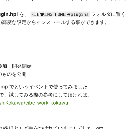
gin.hpi
を、
フォルダに置く
<JENKINS_HOME>¥plugins
管理の高度な設定からインストールする事ができます。
参加、開発開始
限のものを公開
 Camp でというイベントで使ってみました。
で、試してみる際の参考にして頂ければ。
ashiKokawa/cibc-work-kokawa
の後ほとんど手をつけれていませんでした…orz