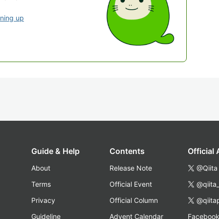
gning up
Guide & Help
Contents
Official
About
Release Note
@Qiita
Terms
Official Event
@qiita
Privacy
Official Column
@qiita
Guideline
Advent Calendar
Faceboo