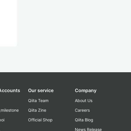
 Accounts
Our service
Company
Qiita Team
About Us
_milestone
Qiita Zine
Careers
poi
Official Shop
Qiita Blog
k
News Release