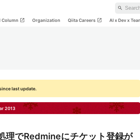
search
open_in_new
open_in_new
al Column
Organization
Qiita Careers
AI x Dev x Tea
ince last update.
ar
2013
の処理でRedmineにチケット登録が