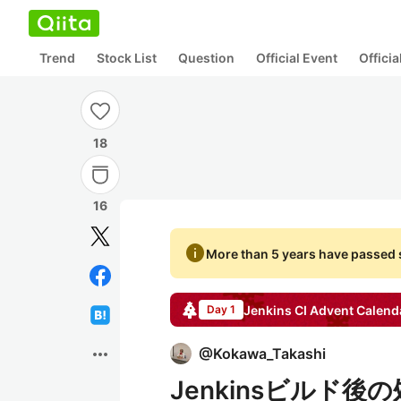
Trend
Stock List
Question
Official Event
Offici
18
16
info
More than 5 years have passed s
Jenkins CI
Advent Calend
Day 1
more_horiz
@
Kokawa_Takashi
Jenkinsビルド後