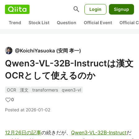
search
Login
Signup
Trend
Stock List
Question
Official Event
Official
@
KoichiYasuoka
(
安岡 孝一
)
Qwen3-VL-32B-Instructは漢文
OCRとして使えるのか
OCR
漢文
transformers
qwen3-vl
0
Posted at
2026-01-02
12月26日の記事
の続きだが、
Qwen3-VL-32B-Instruct
だ