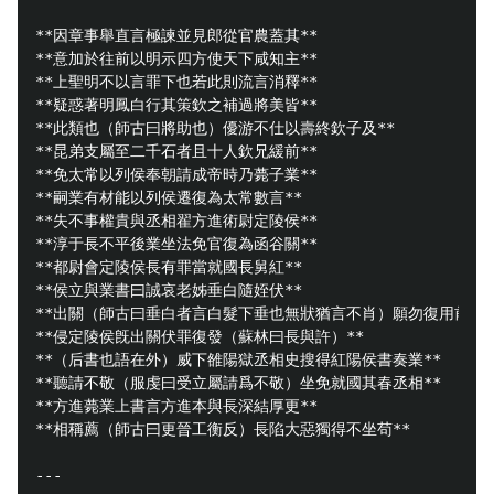
**因章事舉直言極諫並見郎從官農蓋其**

**意加於往前以明示四方使天下咸知主**

**上聖明不以言罪下也若此則流言消釋**

**疑惑著明鳳白行其策欽之補過將美皆**

**此類也（師古曰將助也）優游不仕以壽終欽子及**

**昆弟支屬至二千石者且十人欽兄緩前**

**免太常以列侯奉朝請成帝時乃薨子業**

**嗣業有材能以列侯遷復為太常數言**

**失不事權貴與丞相翟方進術尉定陵侯**

**淳于長不平後業坐法免官復為函谷關**

**都尉會定陵侯長有罪當就國長舅紅**

**侯立與業書曰誠哀老姊垂白隨姪伏**

**出關（師古曰垂白者言白髮下垂也無狀猶言不肖）願勿復用前事相*
**侵定陵侯旣出關伏罪復發（蘇林曰長與許）**

**（后書也語在外）威下雒陽獄丞相史搜得紅陽侯書奏業**

**聽請不敬（服虔曰受立屬請爲不敬）坐免就國其春丞相**

**方進薨業上書言方進本與長深結厚更**

**相稱薦（師古曰更晉工衡反）長陷大惡獨得不坐苟**

---
