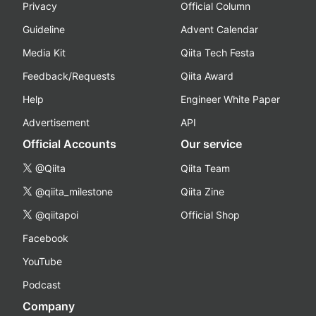
Privacy
Official Column
Guideline
Advent Calendar
Media Kit
Qiita Tech Festa
Feedback/Requests
Qiita Award
Help
Engineer White Paper
Advertisement
API
Official Accounts
Our service
@Qiita
Qiita Team
@qiita_milestone
Qiita Zine
@qiitapoi
Official Shop
Facebook
YouTube
Podcast
Company