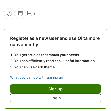
comment
0
Register as a new user and use Qiita more
conveniently
You get articles that match your needs
You can efficiently read back useful information
You can use dark theme
What you can do with signing up
Sign up
Login