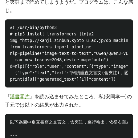
と夾註まで読めてしまうようだ。プログラムは、こんな感
じ。
#! /usr/bin/python3

# pip3 install transformers jinja2

img="http://kanji.zinbun.kyoto-u.ac.jp/db-machine/to
from transformers import pipeline

nlp=pipeline("image-text-to-text","Qwen/Qwen3-VL-32B
  max_new_tokens=2048,device_map="auto")

d=nlp([{"role":"user","content":[{"type":"image","im
  {"type":"text","text":"閱讀垂直文言文(含夾註)，逐行輸出
『
漢書零片
』を読み込ませてみたところ、私(安岡孝一)の
手元では以下の結果が出力された。
以下為圖中垂直書寫之文言文，含夾註，逐行輸出，依從右至左、自
---
