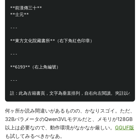
**前漢傳三十**

**士元**

---

**東方文化院藏書所**（右下角紅色印章）

---

**6193**（右上角編號）

---

何ヶ所か読み間違いがあるものの、かなりスゴイ。ただ、
32BパラメータのQwen3VLモデルだと、メモリが128GB
以上は必要なので、動作環境がなかなか厳しい。
GGUF版
も試してみるべきかなあ。