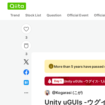
Trend
Stock List
Question
Official Event
Offici
3
3
info
More than 5 years have passed s
Unity uGUIs -ウグイ
Day 1
more_horiz
@
Kogarasi
(
こが
)
Unity uGUIs -