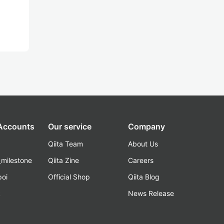
 Accounts
Our service
Company
Qiita Team
About Us
_milestone
Qiita Zine
Careers
poi
Official Shop
Qiita Blog
k
News Release