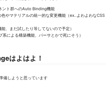
ント群へのAuto Binding機能
色やマテリアルの統一的な変更機能（ex..よわよわなCSS
機能、まだ試したり等してないので予定）
ップ系による構築機能、パーサとかで死にそう）
ckageはよはよ！
準備しようと思っています