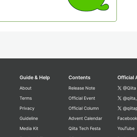
Guide & Help
Contents
Official
About
Release Note
@Qiita
Terms
Official Event
@qiita
Privacy
Official Column
@qiita
Guideline
Advent Calendar
Faceboo
Media Kit
Qiita Tech Festa
YouTube