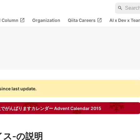
search
open_in_new
open_in_new
al Column
Organization
Qiita Careers
AI x Dev x Tea
ince last update.
ス- 1人でがんばりますカレンダー
Advent Calendar
2015
ウグイス-の説明