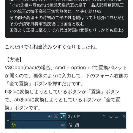
`その先祖を尋ぬれば桓武天皇第五の皇子一品式部卿葛原親王九代
かの親王の御子高視王無官無位にして失せ給ひぬ

その御子高望王の時初めて平の姓を賜はつて上総介に成り給ひしよ
その子鎮守府将軍義茂後には国香と改む

これだけでも相当読みやすくなりましたね。
【方法】
VSCode(mac)の場合、cmd + option + fで置換パレット
が開くので、画像のように入力して、下のフォーム右側の
「全て置換」ボタンを押すだけです。
bをcに変換しようとしているボタンが「置換」ボタン
で、abをacに変換しようとしているボタンが「全て置
換」ボタンです。