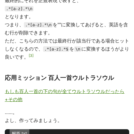
最終的にそれを正規表現で表すと、
.*[a-z].*\n
となります。
つまり、
を""に変換してあげると、英語を含
.*[a-z].*\n
む行が削除できます。
ただ、こちらの方法では最終行が該当行である場合ヒット
しなくなるので、
を
に変換するほうがより
.*[a-z].*$
\n
3
良いです。
応用ミッション 百人一首ウルトラソウル
もしも百人一首の下の句が全てウルトラソウルだったら
+その他
……。
よし、作ってみましょう。
解答.txt