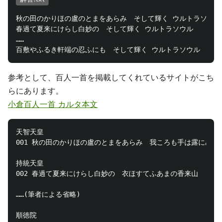
秋の田のかりほの盧のとまをあらみ　そして輝く ウルトラソウル

春過て夏来にけらし白妙の　そして輝く ウルトラソウル

……

参考として、百人一首を掲載してくれているサイトがこち
らにあります。
小倉百人一首 カルタ本文
天智天皇

001 秋の田のかりほの盧のとまをあらみ　我ころも手は露にぬれつ
持統天皇

002 春過て夏来にけらし白妙の　衣ほすてふあまの香来山

……(筆者による省略)

順徳院
