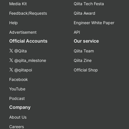
Media Kit
Qiita Tech Festa
Feedback/Requests
Qiita Award
Help
Engineer White Paper
Advertisement
API
Official Accounts
Our service
@Qiita
Qiita Team
@qiita_milestone
Qiita Zine
@qiitapoi
Official Shop
Facebook
YouTube
Podcast
Company
About Us
Careers