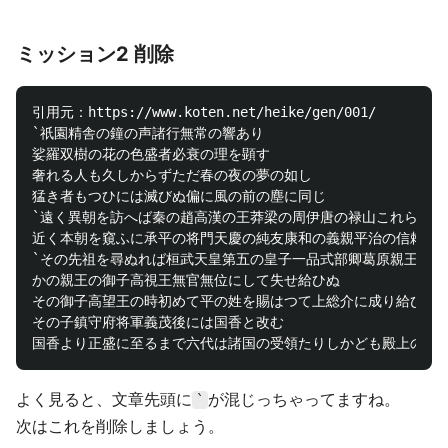
ミッション2 削除
引用元：https://www.koten.net/heike/gen/001/

`祇園精舎の鐘の声諸行無常の響あり

娑羅双樹の花の色盛者必衰の理を顕す

奢れる人も久しからずただ春の夜の夢の如し

猛き者もつひには滅びぬ偏に風の前の塵に同じ

`遠く異朝を訪へば秦の趙高漢の王莽梁の周伊唐の禄山これらは皆
近く本朝を窺ふに承平の将門天慶の純友康和の義親平治の信頼これ
`その先祖を尋ぬれば桓武天皇第五の皇子一品式部卿葛原親王九代
かの親王の御子高視王無官無位にして失せ給ひぬ

その御子高望王の時初めて平の姓を賜はつて上総介に成り給ひしよ
その子鎮守府将軍義茂後には国香と改む

よく見ると、文章先頭に
が混じっちゃってますね。
`
次はこれを削除しましょう。