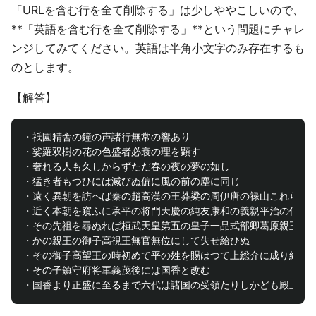
「URLを含む行を全て削除する」は少しややこしいので、
**「英語を含む行を全て削除する」**という問題にチャレ
ンジしてみてください。英語は半角小文字のみ存在するも
のとします。
【解答】
・祇園精舎の鐘の声諸行無常の響あり

・娑羅双樹の花の色盛者必衰の理を顕す

・奢れる人も久しからずただ春の夜の夢の如し

・猛き者もつひには滅びぬ偏に風の前の塵に同じ

・遠く異朝を訪へば秦の趙高漢の王莽梁の周伊唐の禄山これらは皆
・近く本朝を窺ふに承平の将門天慶の純友康和の義親平治の信頼こ
・その先祖を尋ぬれば桓武天皇第五の皇子一品式部卿葛原親王九代
・かの親王の御子高視王無官無位にして失せ給ひぬ

・その御子高望王の時初めて平の姓を賜はつて上総介に成り給ひし
・その子鎮守府将軍義茂後には国香と改む
