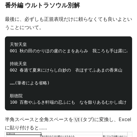
番外編 ウルトラソウル別解
最後に、必ずしも正規表現だけに頼らなくても良いよとい
うことについて。
天智天皇

001 秋の田のかりほの盧のとまをあらみ　我ころも手は露にぬれつ
持統天皇

002 春過て夏来にけらし白妙の　衣ほすてふあまの香来山

……(筆者による省略)

順徳院

半角スペースと全角スペースを
(タブ)に変換し、Excel
\t
に貼り付けると……