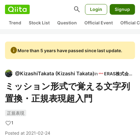
search
Login
Signup
Trend
Stock List
Question
Official Event
Official
info
More than 5 years have passed since last update.
@
KizashiTakata
(
Kizashi Takata
)
in
ERAS株式会社
ミッション形式で覚える文字列
置換・正規表現超入門
正規表現
1
Posted at
2021-02-24