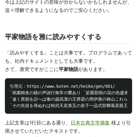
今は上記のサイトの意味が分からないかもしれませんが、
追々理解できるようになるのでご安心ください。
平家物語を雅に読みやすくする
「読みやすくする」ことは大事です。プログラムであって
も、社内ドキュメントとしても大事です。
さて、唐突ですがここに
平家物語
があります。
引用元：https://www.koten.net/heike/gen/001/

`祇園精舎の鐘の声諸行無常の響あり `娑羅双樹の花の色盛者必衰
`遠く異朝を訪へば秦の趙高漢の王莽梁の周伊唐の禄山これらは皆
上記文章は1行目にある通り、
日本古典文学摘集
様より引
用させていただいたテキストです。