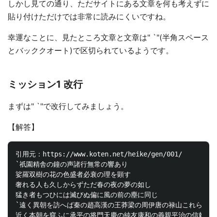
しかし見ての通り、ただサイトにある文章を何も考えずに
貼り付けただけでは非常に読みにくいですね。
幸運なことに、見たところ文章と文章は" `"(半角スペース
とバッククオート)で区切られているようです。
ミッション1 改行
まずは" `"で改行してみましょう。
【解答】
引用元：https://www.koten.net/heike/gen/001/

`祇園精舎の鐘の声諸行無常の響あり

娑羅双樹の花の色盛者必衰の理を顕す

奢れる人も久しからずただ春の夜の夢の如し

猛き者もつひには滅びぬ偏に風の前の塵に同じ

`遠く異朝を訪へば秦の趙高漢の王莽梁の周伊唐の禄山これらは皆
近く本朝を窺ふに承平の将門天慶の純友康和の義親平治の信頼これ