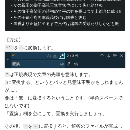
・かの親王の御子高視王無官無位にして失せ給ひぬ

・その御子高望王の時初めて平の姓を賜はつて上総介に成り給ひし
・その子鎮守府将軍義茂後には国香と改む

【方法】
を
に変換します。
^`
は正規表現で文章の先頭を意味します。
^
に変換する、というとパッと見意味不明かもしれません
が……
要は「無」に変換するということです。(半角スペースで
はないです)
「置換」欄を空にして、置換を実行しましょう。
その後、
を
に置換すると、解答のファイルが完成し
^
・