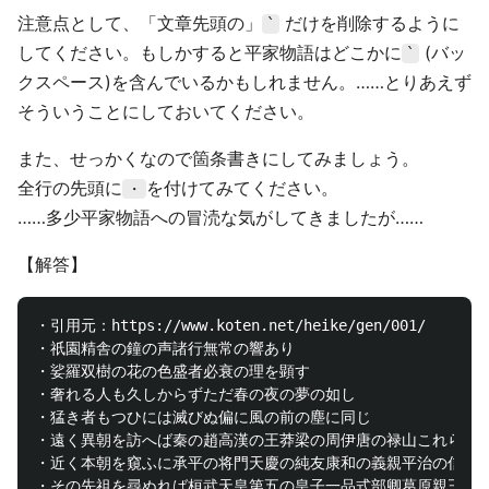
注意点として、「文章先頭の」
だけを削除するように
`
してください。もしかすると平家物語はどこかに
(バッ
`
クスペース)を含んでいるかもしれません。……とりあえず
そういうことにしておいてください。
また、せっかくなので箇条書きにしてみましょう。
全行の先頭に
を付けてみてください。
・
……多少平家物語への冒涜な気がしてきましたが……
【解答】
・引用元：https://www.koten.net/heike/gen/001/

・祇園精舎の鐘の声諸行無常の響あり

・娑羅双樹の花の色盛者必衰の理を顕す

・奢れる人も久しからずただ春の夜の夢の如し

・猛き者もつひには滅びぬ偏に風の前の塵に同じ

・遠く異朝を訪へば秦の趙高漢の王莽梁の周伊唐の禄山これらは皆
・近く本朝を窺ふに承平の将門天慶の純友康和の義親平治の信頼こ
・その先祖を尋ぬれば桓武天皇第五の皇子一品式部卿葛原親王九代