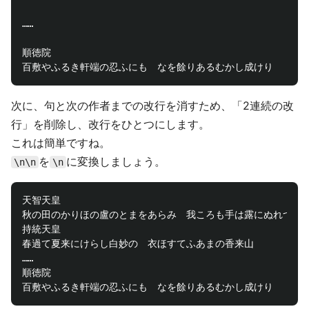
……

順徳院

次に、句と次の作者までの改行を消すため、「2連続の改
行」を削除し、改行をひとつにします。
これは簡単ですね。
を
に変換しましょう。
\n\n
\n
天智天皇

秋の田のかりほの盧のとまをあらみ　我ころも手は露にぬれつゝ

持統天皇

春過て夏来にけらし白妙の　衣ほすてふあまの香来山

……

順徳院
