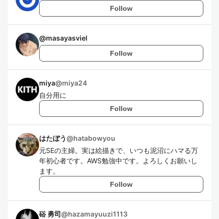
Follow
@
masayasviel
Follow
miya
@
miya24
自分用に
Follow
はたぼう
@
hatabowyou
元SEの主婦。実は絵描きで、いつも泥沼にハマる万
年初心者です。AWS勉強中です。よろしくお願いし
ます。
Follow
硲 勇司
@
hazamayuuzi1113