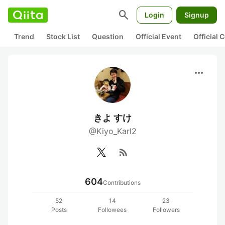
search
Login
Signup
Trend
Stock List
Question
Official Event
Official
more_horiz
きよ すけ
@Kiyo_Karl2
rss_feed
604
Contributions
52
14
23
Posts
Followees
Followers