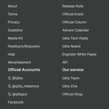
About
Release Note
Terms
Official Event
Privacy
Official Column
Guideline
Advent Calendar
Media Kit
Qiita Tech Festa
Feedback/Requests
Qiita Award
Help
Engineer White Paper
Advertisement
API
Official Accounts
Our service
@Qiita
Qiita Team
@qiita_milestone
Qiita Zine
@qiitapoi
Official Shop
Facebook