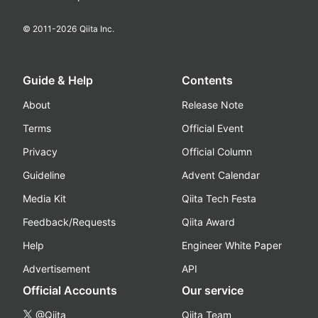
© 2011-
2026
Qiita Inc.
Guide & Help
Contents
About
Release Note
Terms
Official Event
Privacy
Official Column
Guideline
Advent Calendar
Media Kit
Qiita Tech Festa
Feedback/Requests
Qiita Award
Help
Engineer White Paper
Advertisement
API
Official Accounts
Our service
@Qiita
Qiita Team