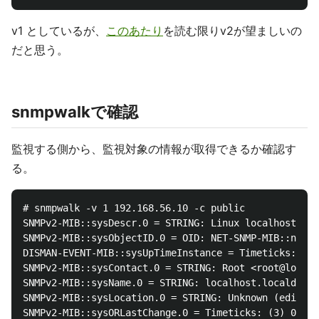
v1 としているが、
このあたり
を読む限りv2が望ましいの
だと思う。
snmpwalkで確認
監視する側から、監視対象の情報が取得できるか確認す
る。
# snmpwalk -v 1 192.168.56.10 -c public

SNMPv2-MIB::sysDescr.0 = STRING: Linux localhost.loc
SNMPv2-MIB::sysObjectID.0 = OID: NET-SNMP-MIB::netSn
DISMAN-EVENT-MIB::sysUpTimeInstance = Timeticks: (27
SNMPv2-MIB::sysContact.0 = STRING: Root <root@localh
SNMPv2-MIB::sysName.0 = STRING: localhost.localdomai
SNMPv2-MIB::sysLocation.0 = STRING: Unknown (edit /e
SNMPv2-MIB::sysORLastChange.0 = Timeticks: (3) 0:00: