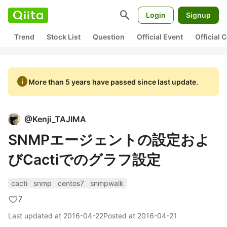
search
Login
Signup
Trend
Stock List
Question
Official Event
Official
info
More than 5 years have passed since last update.
@
Kenji_TAJIMA
SNMPエージェントの設定およ
びCactiでのグラフ設定
cacti
snmp
centos7
snmpwalk
7
Last updated at
2016-04-22
Posted at
2016-04-21