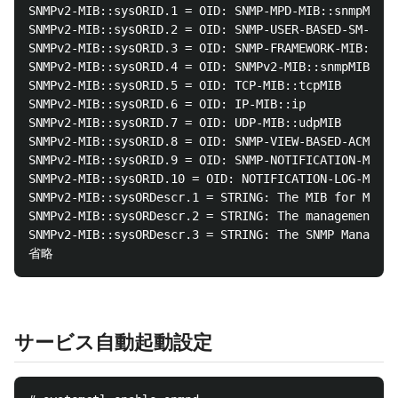
SNMPv2-MIB::sysORID.1 = OID: SNMP-MPD-MIB::snmpMPDCo
SNMPv2-MIB::sysORID.2 = OID: SNMP-USER-BASED-SM-MIB:
SNMPv2-MIB::sysORID.3 = OID: SNMP-FRAMEWORK-MIB::snm
SNMPv2-MIB::sysORID.4 = OID: SNMPv2-MIB::snmpMIB

SNMPv2-MIB::sysORID.5 = OID: TCP-MIB::tcpMIB

SNMPv2-MIB::sysORID.6 = OID: IP-MIB::ip

SNMPv2-MIB::sysORID.7 = OID: UDP-MIB::udpMIB

SNMPv2-MIB::sysORID.8 = OID: SNMP-VIEW-BASED-ACM-MIB
SNMPv2-MIB::sysORID.9 = OID: SNMP-NOTIFICATION-MIB::
SNMPv2-MIB::sysORID.10 = OID: NOTIFICATION-LOG-MIB::
SNMPv2-MIB::sysORDescr.1 = STRING: The MIB for Messa
SNMPv2-MIB::sysORDescr.2 = STRING: The management in
SNMPv2-MIB::sysORDescr.3 = STRING: The SNMP Manageme
サービス自動起動設定