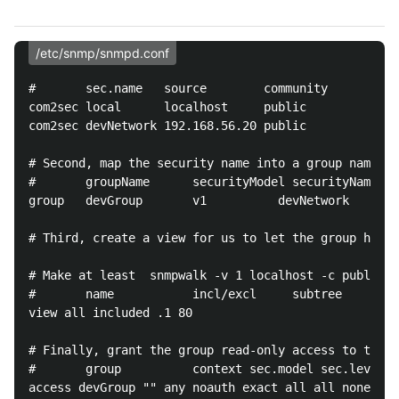
/etc/snmp/snmpd.conf
#       sec.name   source        community

com2sec local      localhost     public

com2sec devNetwork 192.168.56.20 public

# Second, map the security name into a group name:

#       groupName      securityModel securityName

group   devGroup       v1          devNetwork

# Third, create a view for us to let the group have 
# Make at least  snmpwalk -v 1 localhost -c public s
#       name           incl/excl     subtree        
view all included .1 80

# Finally, grant the group read-only access to the s
#       group          context sec.model sec.level p