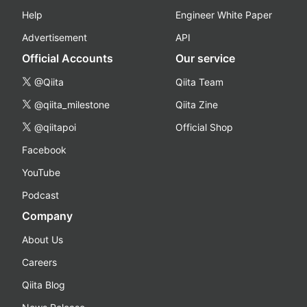
Help
Engineer White Paper
Advertisement
API
Official Accounts
Our service
@Qiita
Qiita Team
@qiita_milestone
Qiita Zine
@qiitapoi
Official Shop
Facebook
YouTube
Podcast
Company
About Us
Careers
Qiita Blog