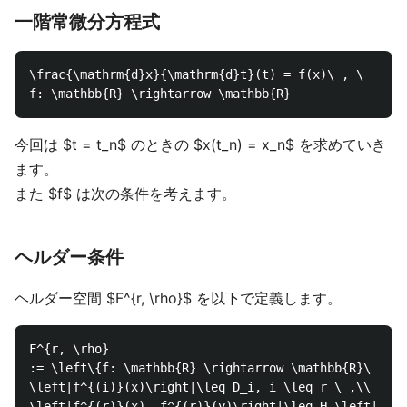
一階常微分方程式
\frac{\mathrm{d}x}{\mathrm{d}t}(t) = f(x)\ , \  x(t_
今回は $t = t_n$ のときの $x(t_n) = x_n$ を求めていき
ます。
また $f$ は次の条件を考えます。
ヘルダー条件
ヘルダー空間 $F^{r, \rho}$ を以下で定義します。
F^{r, \rho}

:= \left\{f: \mathbb{R} \rightarrow \mathbb{R}\  |\ 
\left|f^{(i)}(x)\right|\leq D_i, i \leq r \ ,\\

\left|f^{(r)}(x)- f^{(r)}(y)\right|\leq H \left|x-y\