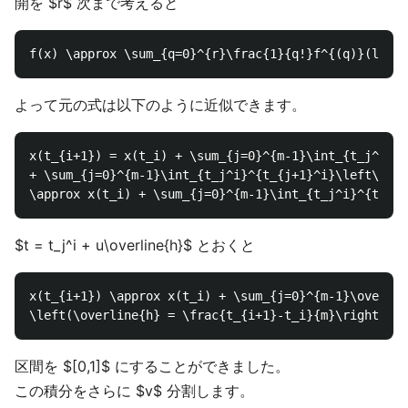
開を $r$ 次まで考えると
よって元の式は以下のように近似できます。
x(t_{i+1}) = x(t_i) + \sum_{j=0}^{m-1}\int_{t_j^i}^{
+ \sum_{j=0}^{m-1}\int_{t_j^i}^{t_{j+1}^i}\left\{f(x
$t = t_j^i + u\overline{h}$ とおくと
x(t_{i+1}) \approx x(t_i) + \sum_{j=0}^{m-1}\overlin
区間を $[0,1]$ にすることができました。
この積分をさらに $v$ 分割します。