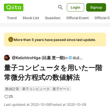
search
Login
Signup
Trend
Stock List
Question
Official Event
Official
info
More than 5 years have passed since last update.
@
KeiichiroHiga
(
比嘉 恵一朗
)
in
GLEAP
量子コンピュータを用いた一階
常微分方程式の数値解法
数値計算
量子コンピュータ
量子ゲート
25
Last updated at
2020-10-08
Posted at
2020-10-08