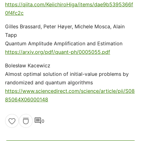
https://qiita.com/KeiichiroHiga/items/dae9b5395366f
0f4fc2c
Gilles Brassard, Peter Høyer, Michele Mosca, Alain
Tapp
Quantum Amplitude Amplification and Estimation
https://arxiv.org/pdf/quant-ph/0005055.pdf
Bolesław Kacewicz
Almost optimal solution of initial-value problems by
randomized and quantum algorithms
https://www.sciencedirect.com/science/article/pii/S08
85064X06000148
comment
0