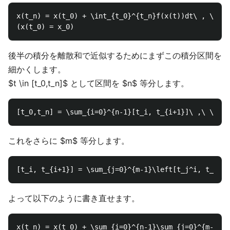
x(t_n) = x(t_0) + \int_{t_0}^{t_n}f(x(t))dt\ , \ 

後半の積分を離散和で近似するためにまずこの積分区間を
細かくします。
$t \in [t_0,t_n]$ として区間を $n$ 等分します。
これをさらに $m$ 等分します。
よって以下のように書き直せます。
x(t_n) = x(t_0) + \sum_{i=0}^{n-1}\sum_{j=0}^{m-1}\i