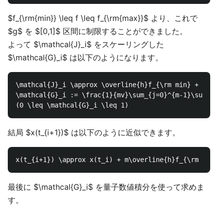
$f_{\rm{min}} \leq f \leq f_{\rm{max}}$ より、これで
$g$ を $[0,1]$ 区間に制限することができました。
よって $\mathcal{J}_i$ をスケーリングした
$\mathcal{G}_i$ は以下のようになります。
\mathcal{J}_i \approx \overline{h}f_{\rm min} + \ove
\mathcal{G}_i := \frac{1}{mv}\sum_{j=0}^{m-1}\sum_{k
結局 $x(t_{i+1})$ は以下のように近似できます。
最後に $\mathcal{G}_i$ を量子数値積分を使って求めま
す。