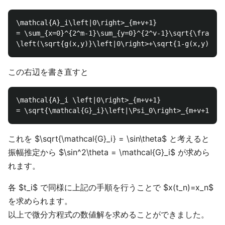
\mathcal{A}_i\left|0\right>_{m+v+1}

= \sum_{x=0}^{2^m-1}\sum_{y=0}^{2^v-1}\sqrt{\frac{1}
この右辺を書き直すと
\mathcal{A}_i \left|0\right>_{m+v+1}

これを $\sqrt{\mathcal{G}_i} = \sin\theta$ と考えると
振幅推定から $\sin^2\theta = \mathcal{G}_i$ が求めら
れます。
各 $t_i$ で同様に上記の手順を行うことで $x(t_n)=x_n$
を求められます。
以上で微分方程式の数値解を求めることができました。