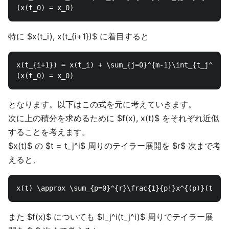
特に $x(t_i), x(t_{i+1})$ に着目すると
x(t_{i+1}) = x(t_i) + \sum_{j=0}^{m-1}\int_{t_j^i}^{
となります。以下はこの式を元に考えていきます。
次に上の積分を求めるために $f(x), x(t)$ をそれぞれ近似
することを考えます。
$x(t)$ の $t = t_j^i$ 周りのテイラー展開を $r$ 次まで考
えると、
また $f(x)$ についても $l_j^i(t_j^i)$ 周りでテイラー展