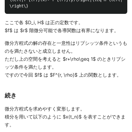
ここで各 $D_i, H$ は正の定数です。
$f$ は $r$ 階微分可能で各導関数は有界になります。
微分方程式の解の存在と一意性はリプシッツ条件というも
のを満たさないと成立しません。
ただし上の空間を考えると $r+\rho\geq 1$ のときリプシ
ッツ条件を満たします。
ですので今回 $f$ は $F^{r, \rho}$ 上の関数とします。
続き
微分方程式を求めやすく変形します。
積分を用いて以下のように $x(t_n)$ を表すことができま
す。