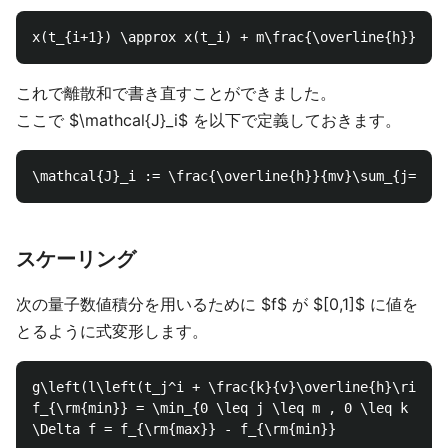
これで離散和で書き直すことができました。
ここで $\mathcal{J}_i$ を以下で定義しておきます。
スケーリング
次の量子数値積分を用いるために $f$ が $[0,1]$ に値を
とるように式変形します。
g\left(l\left(t_j^i + \frac{k}{v}\overline{h}\right)
f_{\rm{min}} = \min_{0 \leq j \leq m , 0 \leq k \leq