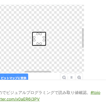
たのでビジュアルプログラミングで読み取り値確認。
#toio
itter.com/x0aER6j3PV