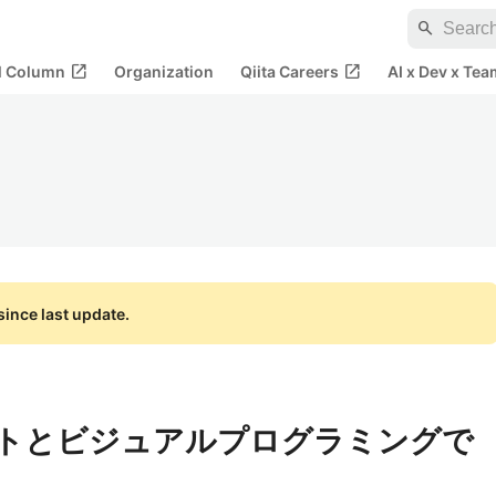
search
open_in_new
open_in_new
al Column
Organization
Qiita Careers
AI x Dev x Tea
ince last update.
マットとビジュアルプログラミングで