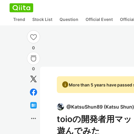
Trend
Stock List
Question
Official Event
Offici
0
0
info
More than 5 years have passed s
@
KatsuShun89
(
Katsu Shun
)
toioの開発者用
more_horiz
遊んでみた