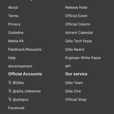
About
Release Note
Terms
Official Event
Privacy
Official Column
Guideline
Advent Calendar
Media Kit
Qiita Tech Festa
Feedback/Requests
Qiita Award
Help
Engineer White Paper
Advertisement
API
Official Accounts
Our service
@Qiita
Qiita Team
@qiita_milestone
Qiita Zine
@qiitapoi
Official Shop
Facebook