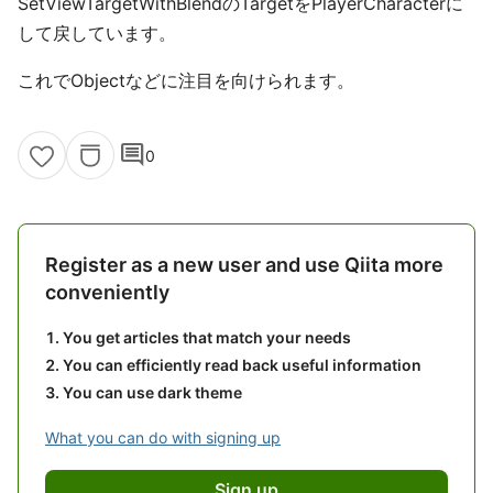
SetViewTargetWithBlendのTargetをPlayerCharacterに
して戻しています。
これでObjectなどに注目を向けられます。
comment
0
Register as a new user and use Qiita more
conveniently
You get articles that match your needs
You can efficiently read back useful information
You can use dark theme
What you can do with signing up
Sign up