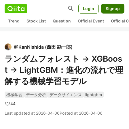
search
Login
Signup
Trend
Stock List
Question
Official Event
Official
@
KanNishida
(
西田 勘一郎
)
ランダムフォレスト → XGBoos
t → LightGBM：進化の流れで理
解する機械学習モデル
機械学習
データ分析
データサイエンス
lightgbm
44
Last updated at
2026-04-06
Posted at
2026-04-06