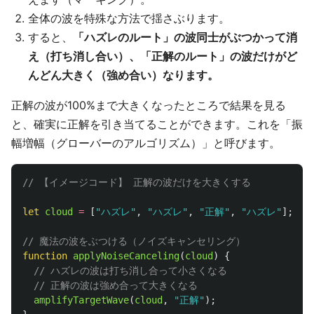
全体の波を特殊な方法で揺さぶります。
すると、
「ハズレのルート」の波同士がぶつかって消
え（打ち消し合い）、「正解のルート」の波だけがど
んどん大きく（強め合い）なります。
正解の波が100%まで大きくなったところで結果を見る
と、確実に正解を引き当てることができます。これを「振
幅増幅（グローバーのアルゴリズム）」と呼びます。
// 【イメージコード】 正解の波だけを大きくする
let
cloud
=
[
"
ハズレ
"
,
"
ハズレ
"
,
"
正解
"
,
"
ハズレ
"
];
/
// 魔法の波をぶつける（ノイズキャンセリング）
function
applyNoiseCanceling
(
cloud
)
{
// ハズレの波は打ち消し合って小さくなる
// 正解の波は強め合って大きくなる
amplifyTargetWave
(
cloud
,
"
正解
"
);