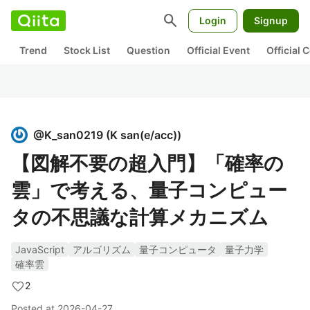
search
Login
Signup
Trend
Stock List
Question
Official Event
Official
@
K_san0219
(
K san(e/acc)
)
【図解不要の超入門】「確率の
雲」で考える、量子コンピュー
タの不思議な計算メカニズム
JavaScript
アルゴリズム
量子コンピュータ
量子力学
確率雲
2
Posted at
2026-04-27