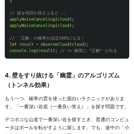
}
// 波を何回か揺さぶると...
applyNoiseCanceling
(
cloud
);
applyNoiseCanceling
(
cloud
);
// 「正解」の確率がほぼ100%になる！
let
result
=
observeCloud
(
cloud
);
console
.
log
(
result
);
// => 確実に "正解" が出る
4. 壁をすり抜ける「幽霊」のアルゴリズム
（トンネル効果）
もう一つ、確率の雲を使った面白いテクニックがありま
す。「一番深い谷底（一番良い答え）」を探す問題です。
デコボコな山道で一番深い谷を探すとき、普通のコンピュ
ータはボールを転がすように探します。でも、途中の「小