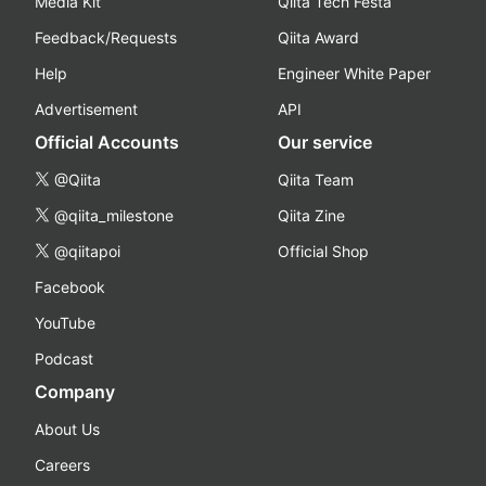
Media Kit
Qiita Tech Festa
Feedback/Requests
Qiita Award
Help
Engineer White Paper
Advertisement
API
Official Accounts
Our service
@Qiita
Qiita Team
@qiita_milestone
Qiita Zine
@qiitapoi
Official Shop
Facebook
YouTube
Podcast
Company
About Us
Careers