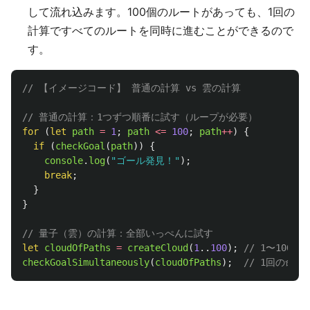
して流れ込みます。100個のルートがあっても、1回の
計算ですべてのルートを同時に進むことができるので
す。
// 【イメージコード】 普通の計算 vs 雲の計算
// 普通の計算：1つずつ順番に試す（ループが必要）
for 
(
let
path
=
1
;
path
<=
100
;
path
++
)
{
if 
(
checkGoal
(
path
))
{
console
.
log
(
"
ゴール発見！
"
);
break
;
}
}
// 量子（雲）の計算：全部いっぺんに試す
let
cloudOfPaths
=
createCloud
(
1
..
100
);
// 1〜100
checkGoalSimultaneously
(
cloudOfPaths
);
// 1回の命