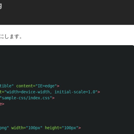
にします。
tible"
content=
"IE=edge"
>
t=
"width=device-width, initial-scale=1.0"
>
"sample-css/index.css"
>
e>
png"
width=
"100px"
height=
"100px"
>