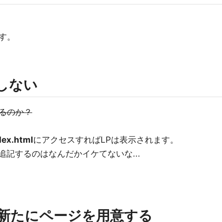
す。
しない
るのか？
dex.html
にアクセスすればLPは表示されます。
lを追記するのはなんだかイケてないな...
sで新たにページを用意する