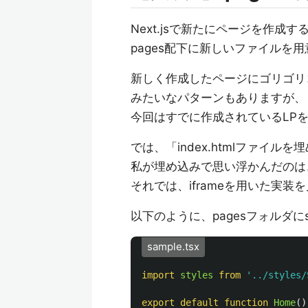
Next.jsで新たにページを作
pages配下に新しいファイルを
新しく作成したページにゴリゴリ
みたいなパターンもありますが、
今回はすでに作成されているLP
では、「index.htmlファイ
私が埋め込みで思い浮かんだのは
それでは、iframeを用いた実装
以下のように、pagesフォルダにs
sample.tsx
import
styles
from
'
../styles/
export
default
function
Home
()