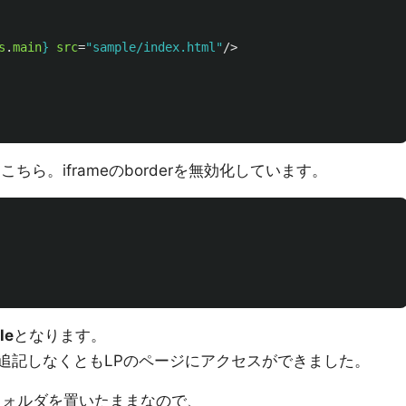
s
.
main
}
src
=
"sample/index.html"
/>
ssはこちら。iframeのborderを無効化しています。
le
となります。
tmlを追記しなくともLPのページにアクセスができました。
leフォルダを置いたままなので、