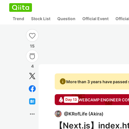
Trend
Stock List
Question
Official Event
Offici
15
4
info
More than 3 years have passed s
WEBCAMP ENGINEER C
Day 13
more_horiz
@
KRofLife
(
Akira
)
【Next.js】ind