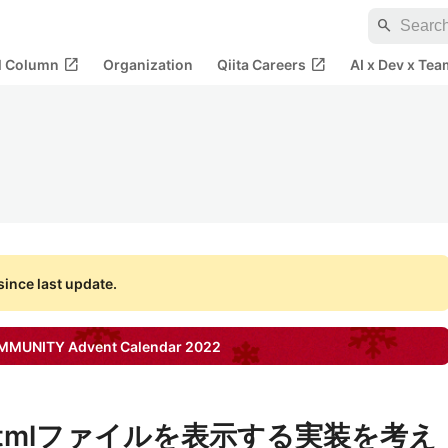
search
open_in_new
open_in_new
al Column
Organization
Qiita Careers
AI x Dev x Tea
ince last update.
OMMUNITY
Advent Calendar
2022
ex.htmlファイルを表示する実装を考え