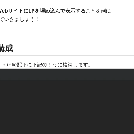
たWebサイトにLPを埋め込んで表示する
ことを例に、
ていきましょう！
構成
、public配下に下記のように格納します。