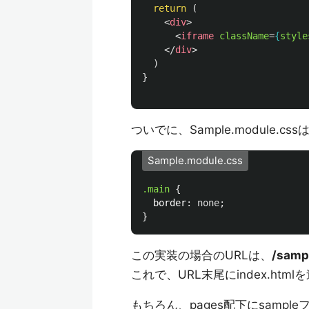
return 
(
<
div
>
<
iframe
className
=
{
style
</
div
>
)
}
ついでに、Sample.module.c
Sample.module.css
.main
{
border
:
none
;
}
この実装の場合のURLは、
/samp
これで、URL末尾にindex.h
もちろん、pages配下にsamp