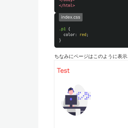
</html>
index.css
.p1
{
color
:
red
;
}
ちなみにページはこのように表示