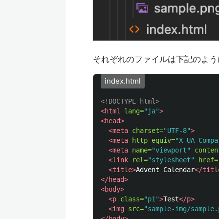
それぞれのファイルは下記のよう
index.html
<!DOCTYPE html>
<html
lang=
"ja"
>
<head>
<meta
charset=
"UTF-8"
>
<meta
http-equiv=
"X-UA-Compa
<meta
name=
"viewport"
conten
<link
rel=
"stylesheet"
href=
<title>
Advent Calendar
</titl
</head>
<body>
<p
class=
"p1"
>
Test
</p>
<img
src=
"sample-img/sample.
</body>