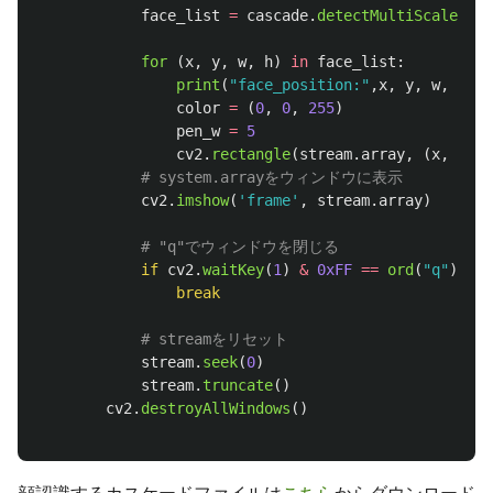
face_list
=
cascade
.
detectMultiScale
(
gra
for 
(
x
,
y
,
w
,
h
)
in
face_list
:
print
(
"
face_position:
"
,
x
,
y
,
w
,
h
)
color
=
(
0
,
0
,
255
)
pen_w
=
5
cv2
.
rectangle
(
stream
.
array
,
(
x
,
y
),
cv2
.
imshow
(
'
frame
'
,
stream
.
array
)
if
cv2
.
waitKey
(
1
)
&
0xFF
==
ord
(
"
q
"
):
break
stream
.
seek
(
0
)
stream
.
truncate
()
cv2
.
destroyAllWindows
()