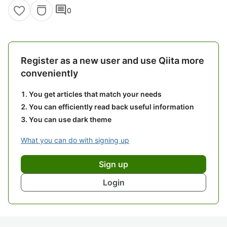
comment
0
Register as a new user and use Qiita more
conveniently
You get articles that match your needs
You can efficiently read back useful information
You can use dark theme
What you can do with signing up
Sign up
Login