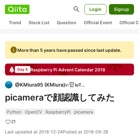
search
Login
Signup
Trend
Stock List
Question
Official Event
Official
info
More than 5 years have passed since last update.
Raspberry Pi
Advent Calendar
2018
Day 5
@
KMiura95
(
KMiura
)
in
IoTLT
picameraで顔認識してみた
Python
OpenCV
RaspberryPi
picamera
21
Last updated at
2018-12-24
Posted at
2018-09-28