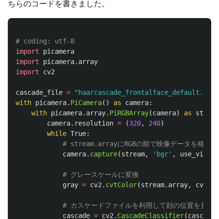
ちらのコードを書きました。
import
picamera
import
picamera.array
import
cv2
cascade_file
=
"
haarcascade_frontalface_default.xml
"
with
picamera
.
PiCamera
()
as
camera
:
with
picamera
.
array
.
PiRGBArray
(
camera
)
as
stream
camera
.
resolution
=
(
320
,
240
)
while
True
:
camera
.
capture
(
stream
,
'
bgr
'
,
use_video_
gray
=
cv2
.
cvtColor
(
stream
.
array
,
cv2
.
CO
cascade
=
cv2
.
CascadeClassifier
(
cascade_