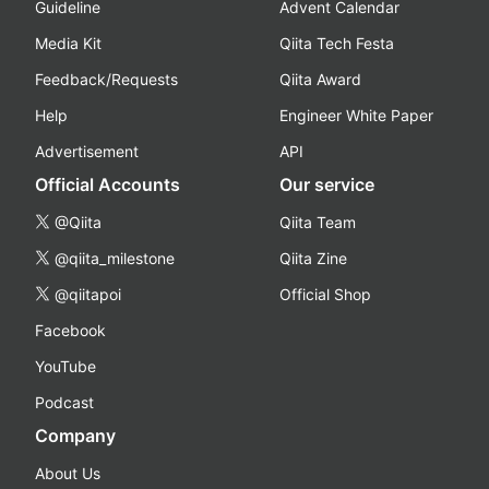
Guideline
Advent Calendar
Media Kit
Qiita Tech Festa
Feedback/Requests
Qiita Award
Help
Engineer White Paper
Advertisement
API
Official Accounts
Our service
@Qiita
Qiita Team
@qiita_milestone
Qiita Zine
@qiitapoi
Official Shop
Facebook
YouTube
Podcast
Company
About Us