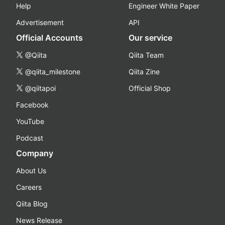
Help
Engineer White Paper
Advertisement
API
Official Accounts
Our service
@Qiita
Qiita Team
@qiita_milestone
Qiita Zine
@qiitapoi
Official Shop
Facebook
YouTube
Podcast
Company
About Us
Careers
Qiita Blog
News Release