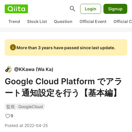
search
Login
Signup
Trend
Stock List
Question
Official Event
Official
info
More than 3 years have passed since last update.
@
KKawa
(
Wa Ka
)
Google Cloud Platform でアラ
ート通知設定を行う【基本編】
監視
GoogleCloud
9
Posted at
2022-04-25