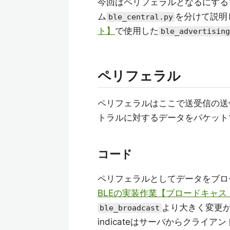
今回はペリフェラルとなるにする
ム
を分けて説明
ble_central.py
ト】
で使用した
ble_advertising
ペリフェラル
ペリフェラルはここで送受信の送
トラルに対するデータをパケット
コード
ペリフェラルとしてデータをブロ
BLEの実装作業【ブロードキャス
より大きく変更が
ble_broadcast
indicateはサーバからクライ