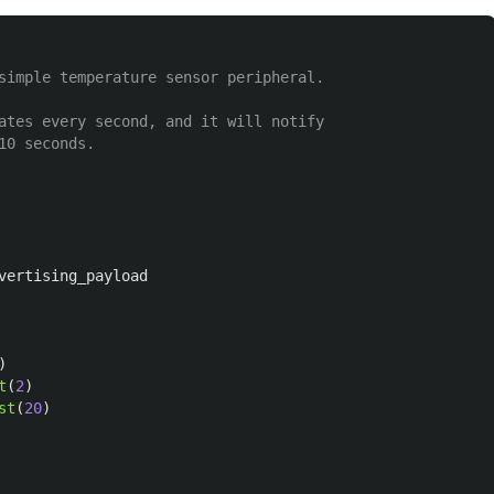
simple temperature sensor peripheral.

ates every second, and it will notify

vertising_payload
)
t
(
2
)
st
(
20
)