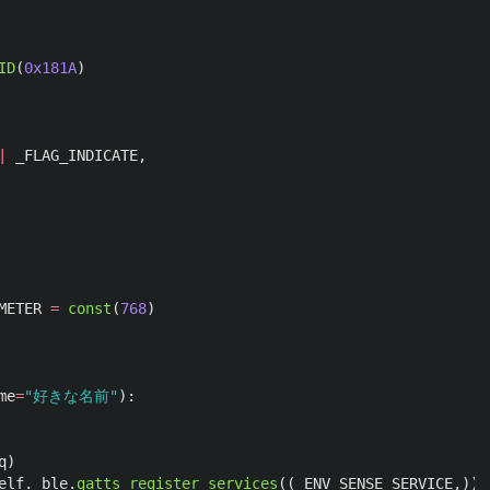
ID
(
0x181A
)
|
_FLAG_INDICATE
,
METER
=
const
(
768
)
me
=
"
好きな名前
"
):
q
)
elf
.
_ble
.
gatts_register_services
((
_ENV_SENSE_SERVICE
,))