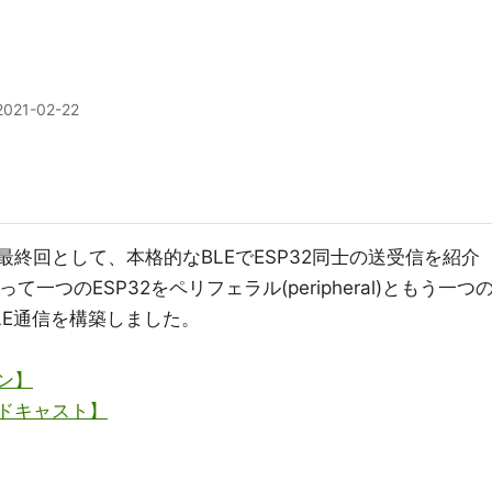
2021-02-22
の最終回として、本格的なBLEでESP32同士の送受信を紹介
って一つのESP32をペリフェラル(peripheral)ともう一つ
)でBLE通信を構築しました。
ャン】
ードキャスト】