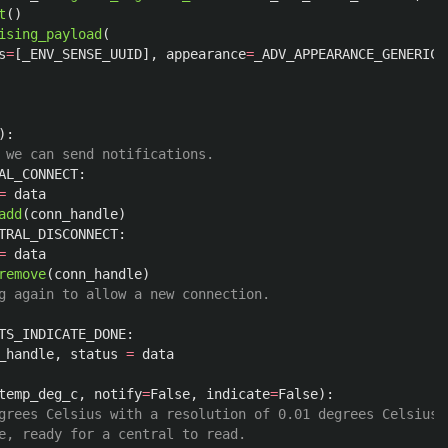
t
()
ising_payload
(
s
=
[
_ENV_SENSE_UUID
],
appearance
=
_ADV_APPEARANCE_GENERIC_
):
AL_CONNECT
:
=
data
add
(
conn_handle
)
TRAL_DISCONNECT
:
=
data
remove
(
conn_handle
)
TS_INDICATE_DONE
:
_handle
,
status
=
data
temp_deg_c
,
notify
=
False
,
indicate
=
False
):