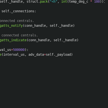
self
.
_handle
,
struct
.
pack
(
"
<h
"
,
int
(
temp_deg_c
*
100
)))
self
.
_connections
:
gatts_notify
(
conn_handle
,
self
.
_handle
)
gatts_indicate
(
conn_handle
,
self
.
_handle
)
val_us
=
500000
):
e
(
interval_us
,
adv_data
=
self
.
_payload
)