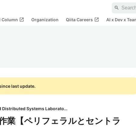
search
open_in_new
open_in_new
al Column
Organization
Qiita Careers
AI x Dev x Tea
ince last update.
Cloud and Distributed Systems Laboratory
実装作業【ペリフェラルとセントラ