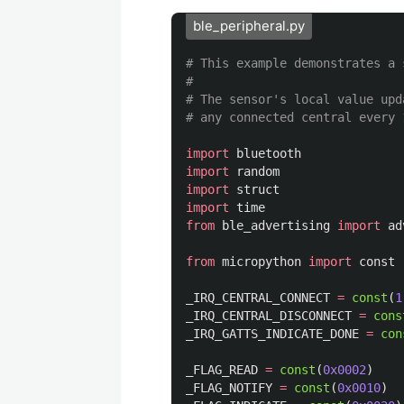
ble_peripheral.py
# This example demonstrates a 
#

# The sensor's local value upd
import
bluetooth
import
random
import
struct
import
time
from
ble_advertising
import
ad
from
micropython
import
const
_IRQ_CENTRAL_CONNECT
=
const
(
1
_IRQ_CENTRAL_DISCONNECT
=
cons
_IRQ_GATTS_INDICATE_DONE
=
con
_FLAG_READ
=
const
(
0x0002
)
_FLAG_NOTIFY
=
const
(
0x0010
)