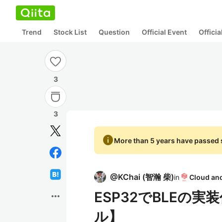
Trend
Stock List
Question
Official Event
Offici
3
3
info
More than 5 years have passed s
@
KChai
(
智瀚 柴
)
in
ESP32でBLEの
more_horiz
ル】