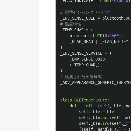
_FLAG_INDICATE
=
const
(
0x0020
)
_ENV_SENSE_UUID
=
bluetooth
.
UU
_TEMP_CHAR
=
(
bluetooth
.
UUID
(
0x2A6E
),
_FLAG_READ
|
_FLAG_NOTIFY
)
_ENV_SENSE_SERVICE
=
(
_ENV_SENSE_UUID
,
(
_TEMP_CHAR
,),
)
_ADV_APPEARANCE_GENERIC_THERMO
class
BLETemperature
:
def
__init__
(
self
,
ble
,
na
self
.
_ble
=
ble
self
.
_ble
.
active
(
True
)
self
.
_ble
.
irq
(
self
.
_ir
((
self
.
_handle
,),)
=
s