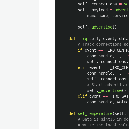
self
.
_connections
=
se
self
.
_payload
=
advert
name
=
name
,
service
)
self
.
_advertise
()
def
_irq
(
self
,
event
,
data
if
event
==
_IRQ_CENTR
conn_handle
,
_
,
_
self
.
_connections
.
elif
event
==
_IRQ_CEN
conn_handle
,
_
,
_
self
.
_connections
.
self
.
_advertise
()
elif
event
==
_IRQ_GAT
conn_handle
,
value
def
set_temperature
(
self
,