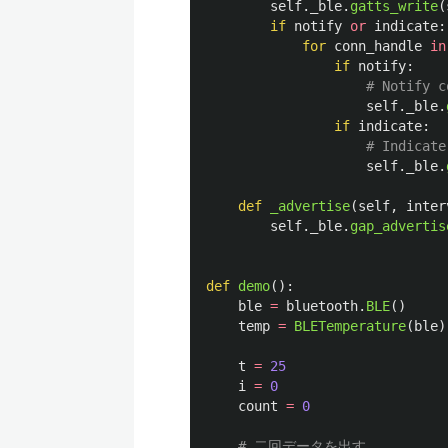
self
.
_ble
.
gatts_write
(
if
notify
or
indicate
:
for
conn_handle
in
if
notify
:
self
.
_ble
.
if
indicate
:
self
.
_ble
.
def
_advertise
(
self
,
inter
self
.
_ble
.
gap_advertis
def
demo
():
ble
=
bluetooth
.
BLE
()
temp
=
BLETemperature
(
ble
)
t
=
25
i
=
0
count
=
0