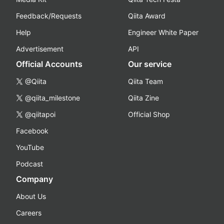
Feedback/Requests
Qiita Award
Help
Engineer White Paper
Advertisement
API
Official Accounts
Our service
@Qiita
Qiita Team
@qiita_milestone
Qiita Zine
@qiitapoi
Official Shop
Facebook
YouTube
Podcast
Company
About Us
Careers