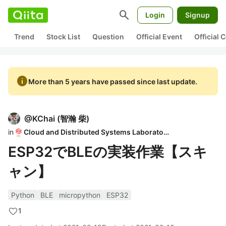
search
Login
Signup
Trend
Stock List
Question
Official Event
Official
info
More than 5 years have passed since last update.
@
KChai
(
智瀚 柴
)
in
Cloud and Distributed Systems Laboratory
ESP32でBLEの実装作業【スキ
ャン】
Python
BLE
micropython
ESP32
1