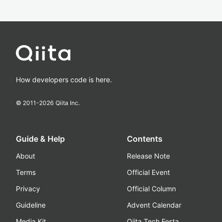
How developers code is here.
© 2011-
2026
Qiita Inc.
Guide & Help
Contents
About
Release Note
Terms
Official Event
Privacy
Official Column
Guideline
Advent Calendar
Media Kit
Qiita Tech Festa