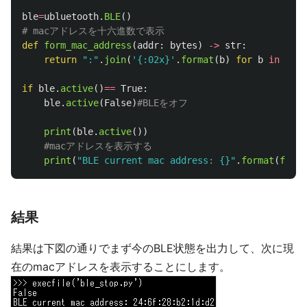
ble
=
ubluetooth
.
BLE
()
def
form_mac_address
(
addr
:
bytes
)
->
str
:
return
"
:
"
.
join
(
'
{:02x}
'
.
format
(
b
)
for
b
in
addr
if
ble
.
active
()
==
True
:
ble
.
active
(
False
)
print
(
ble
.
active
())
print
(
"
BLE current mac address: {}
"
.
format
(
form_
結果
結果は下図の通りでまず今のBLE状態を出力して、次に現
在のmacアドレスを表示することにします。