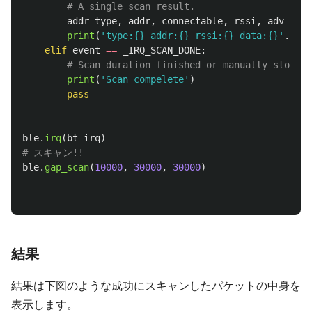
addr_type
,
addr
,
connectable
,
rssi
,
adv_data
print
(
'
type:{} addr:{} rssi:{} data:{}
'
.
form
elif
event
==
_IRQ_SCAN_DONE
:
print
(
'
Scan compelete
'
)
pass
ble
.
irq
(
bt_irq
)
ble
.
gap_scan
(
10000
,
30000
,
30000
)
結果
結果は下図のような成功にスキャンしたパケットの中身を
表示します。