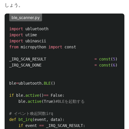
しょう。
ble_scanner.py
import
ubluetooth
import
utime
import
ubinascii
from
micropython
import
const
_IRQ_SCAN_RESULT
=
const
(
5
)
_IRQ_SCAN_DONE
=
const
(
6
)
ble
=
ubluetooth
.
BLE
()
if
ble
.
active
()
==
False
:
ble
.
active
(
True
)
def
bt_irq
(
event
,
data
):
if
event
==
_IRQ_SCAN_RESULT
: