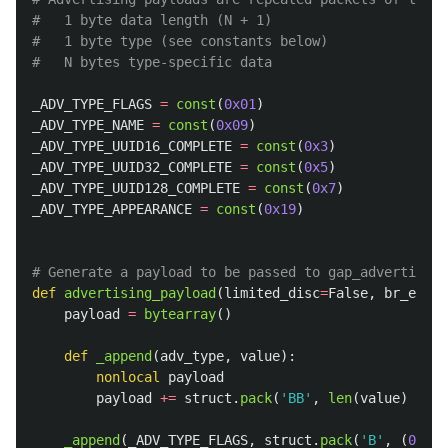
#   1 byte data length (N + 1)

#   1 byte type (see constants below)

_ADV_TYPE_FLAGS
=
const
(
0x01
)
_ADV_TYPE_NAME
=
const
(
0x09
)
_ADV_TYPE_UUID16_COMPLETE
=
const
(
0x3
)
_ADV_TYPE_UUID32_COMPLETE
=
const
(
0x5
)
_ADV_TYPE_UUID128_COMPLETE
=
const
(
0x7
)
_ADV_TYPE_APPEARANCE
=
const
(
0x19
)
def
advertising_payload
(
limited_disc
=
False
,
br_edr
=
F
payload
=
bytearray
()
def
_append
(
adv_type
,
value
):
nonlocal
payload
payload
+=
struct
.
pack
(
'
BB
'
,
len
(
value
)
+
1
,
_append
(
_ADV_TYPE_FLAGS
,
struct
.
pack
(
'
B
'
,
(
0x01