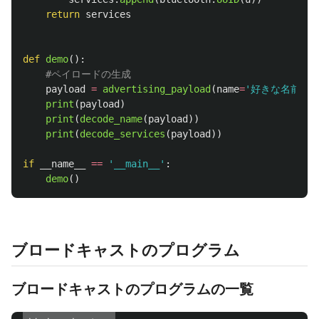
return
services
def
demo
():
payload
=
advertising_payload
(
name
=
'
好きな名前
'
,
print
(
payload
)
print
(
decode_name
(
payload
))
print
(
decode_services
(
payload
))
if
__name__
==
'
__main__
'
:
demo
()
ブロードキャストのプログラム
ブロードキャストのプログラムの一覧