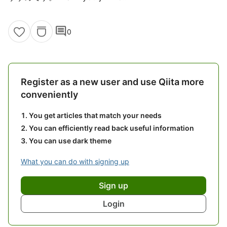
comment
0
Register as a new user and use Qiita more
conveniently
You get articles that match your needs
You can efficiently read back useful information
You can use dark theme
What you can do with signing up
Sign up
Login