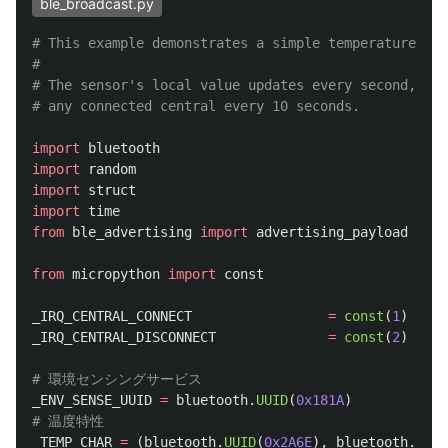
ble_broadcast.py
# This example demonstrates a simple temperature sen
#

# The sensor's local value updates every second, and
import
bluetooth
import
random
import
struct
import
time
from
ble_advertising
import
advertising_payload
from
micropython
import
const
_IRQ_CENTRAL_CONNECT
=
const
(
1
)
_IRQ_CENTRAL_DISCONNECT
=
const
(
2
)
_ENV_SENSE_UUID
=
bluetooth
.
UUID
(
0x181A
)
_TEMP_CHAR
=
(
bluetooth
.
UUID
(
0x2A6E
),
bluetooth
.
FLAG