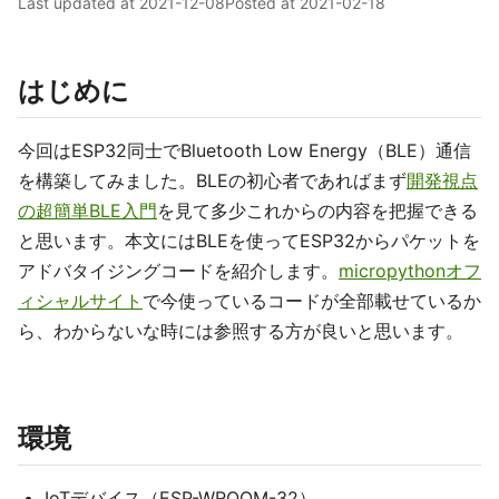
Last updated at
2021-12-08
Posted at
2021-02-18
はじめに
今回はESP32同士でBluetooth Low Energy（BLE）通信
を構築してみました。BLEの初心者であればまず
開発視点
の超簡単BLE入門
を見て多少これからの内容を把握できる
と思います。本文にはBLEを使ってESP32からパケットを
アドバタイジングコードを紹介します。
micropythonオフ
ィシャルサイト
で今使っているコードが全部載せているか
ら、わからないな時には参照する方が良いと思います。
環境
IoTデバイス（ESP-WROOM-32）