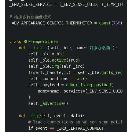
_ENV_SENSE_SERVICE
=
(
_ENV_SENSE_UUID
,
(
_TEMP_CHAR
,)
_ADV_APPEARANCE_GENERIC_THERMOMETER
=
const
(
768
)
class
BLETemperature
:
def
__init__
(
self
,
ble
,
name
=
"
好きな名前
"
):
self
.
_ble
=
ble
self
.
_ble
.
active
(
True
)
self
.
_ble
.
irq
(
self
.
_irq
)
((
self
.
_handle
,),)
=
self
.
_ble
.
gatts_regist
self
.
_connections
=
set
()
self
.
_payload
=
advertising_payload
(
name
=
name
,
services
=
[
_ENV_SENSE_UUID
],
a
)
self
.
_advertise
()
def
_irq
(
self
,
event
,
data
):
if
event
==
_IRQ_CENTRAL_CONNECT
: