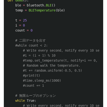
def
demo
():
ble
=
bluetooth
.
BLE
()
temp
=
BLETemperature
(
ble
)
t
=
25
i
=
0
count
=
0
while
True
: