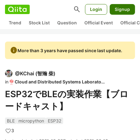
search
Login
Signup
Trend
Stock List
Question
Official Event
Official
info
More than 3 years have passed since last update.
@
KChai
(
智瀚 柴
)
in
Cloud and Distributed Systems Laboratory
ESP32でBLEの実装作業【ブロ
ードキャスト】
BLE
micropython
ESP32
3