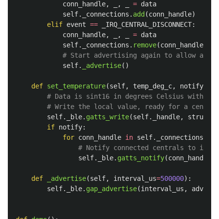
conn_handle
,
_
,
_
=
data
self
.
_connections
.
add
(
conn_handle
)
elif
event
==
_IRQ_CENTRAL_DISCONNECT
:
conn_handle
,
_
,
_
=
data
self
.
_connections
.
remove
(
conn_handle
)
self
.
_advertise
()
def
set_temperature
(
self
,
temp_deg_c
,
notify
=
Fal
self
.
_ble
.
gatts_write
(
self
.
_handle
,
struct
.
p
if
notify
:
for
conn_handle
in
self
.
_connections
:
self
.
_ble
.
gatts_notify
(
conn_handle
,
def
_advertise
(
self
,
interval_us
=
500000
):
self
.
_ble
.
gap_advertise
(
interval_us
,
adv_dat