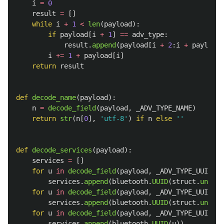
i
=
0
result
=
[]
while
i
+
1
<
len
(
payload
):
if
payload
[
i
+
1
]
==
adv_type
:
result
.
append
(
payload
[
i
+
2
:
i
+
payload
[
i
+=
1
+
payload
[
i
]
return
result
def
decode_name
(
payload
):
n
=
decode_field
(
payload
,
_ADV_TYPE_NAME
)
return
str
(
n
[
0
],
'
utf-8
'
)
if
n
else
''
def
decode_services
(
payload
):
services
=
[]
for
u
in
decode_field
(
payload
,
_ADV_TYPE_UUID16_
services
.
append
(
bluetooth
.
UUID
(
struct
.
unpack
for
u
in
decode_field
(
payload
,
_ADV_TYPE_UUID32_
services
.
append
(
bluetooth
.
UUID
(
struct
.
unpack
for
u
in
decode_field
(
payload
,
_ADV_TYPE_UUID128
services
.
append
(
bluetooth
.
UUID
(
u
))