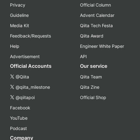
Privacy
Official Column
Guideline
Advent Calendar
Media Kit
Qiita Tech Festa
Feedback/Requests
Qiita Award
Help
Engineer White Paper
Advertisement
API
Official Accounts
Our service
@Qiita
Qiita Team
@qiita_milestone
Qiita Zine
@qiitapoi
Official Shop
Facebook
YouTube
Podcast
Company