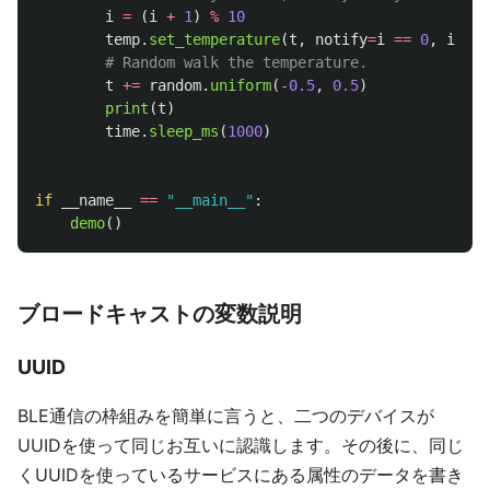
i
=
(
i
+
1
)
%
10
temp
.
set_temperature
(
t
,
notify
=
i
==
0
,
indic
t
+=
random
.
uniform
(
-
0.5
,
0.5
)
print
(
t
)
time
.
sleep_ms
(
1000
)
if
__name__
==
"
__main__
"
:
demo
()
ブロードキャストの変数説明
UUID
BLE通信の枠組みを簡単に言うと、二つのデバイスが
UUIDを使って同じお互いに認識します。その後に、同じ
くUUIDを使っているサービスにある属性のデータを書き