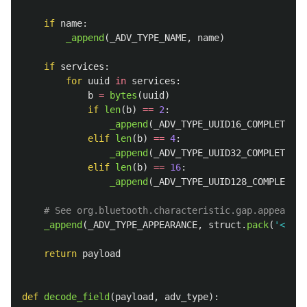
if
name
:
_append
(
_ADV_TYPE_NAME
,
name
)
if
services
:
for
uuid
in
services
:
b
=
bytes
(
uuid
)
if
len
(
b
)
==
2
:
_append
(
_ADV_TYPE_UUID16_COMPLETE
,
b
elif
len
(
b
)
==
4
:
_append
(
_ADV_TYPE_UUID32_COMPLETE
,
b
elif
len
(
b
)
==
16
:
_append
(
_ADV_TYPE_UUID128_COMPLETE
,
_append
(
_ADV_TYPE_APPEARANCE
,
struct
.
pack
(
'
<h
'
,
return
payload
def
decode_field
(
payload
,
adv_type
):