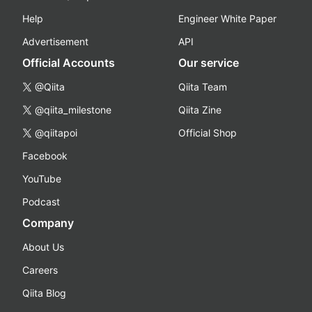
Help
Engineer White Paper
Advertisement
API
Official Accounts
Our service
@Qiita
Qiita Team
@qiita_milestone
Qiita Zine
@qiitapoi
Official Shop
Facebook
YouTube
Podcast
Company
About Us
Careers
Qiita Blog