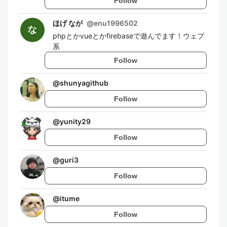
Follow
ほげ なが
@
enu1996502
phpとかvueとかfirebaseで遊んでます！ウェブ
系
Follow
@
shunyagithub
Follow
@
yunity29
Follow
@
guri3
Follow
@
itume
Follow