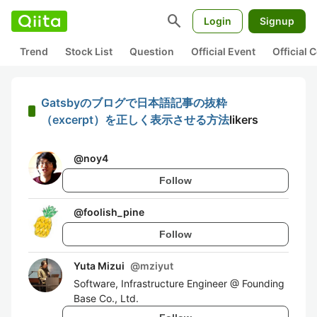
search
Login
Signup
Trend
Stock List
Question
Official Event
Official
Gatsbyのブログで日本語記事の抜粋
（excerpt）を正しく表示させる方法
likers
@
noy4
Follow
@
foolish_pine
Follow
Yuta Mizui
@
mziyut
Software, Infrastructure Engineer @ Founding
Base Co., Ltd.