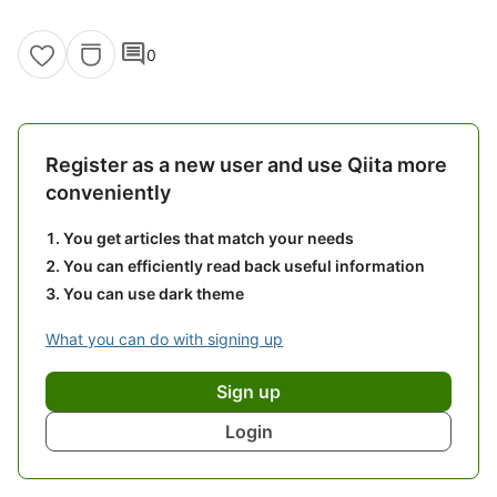
comment
0
Register as a new user and use Qiita more
conveniently
You get articles that match your needs
You can efficiently read back useful information
You can use dark theme
What you can do with signing up
Sign up
Login