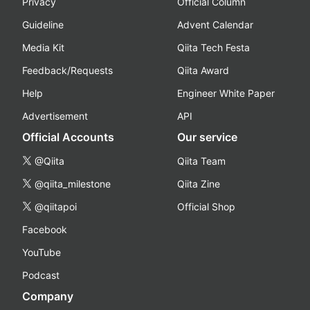
Privacy
Official Column
Guideline
Advent Calendar
Media Kit
Qiita Tech Festa
Feedback/Requests
Qiita Award
Help
Engineer White Paper
Advertisement
API
Official Accounts
Our service
@Qiita
Qiita Team
@qiita_milestone
Qiita Zine
@qiitapoi
Official Shop
Facebook
YouTube
Podcast
Company