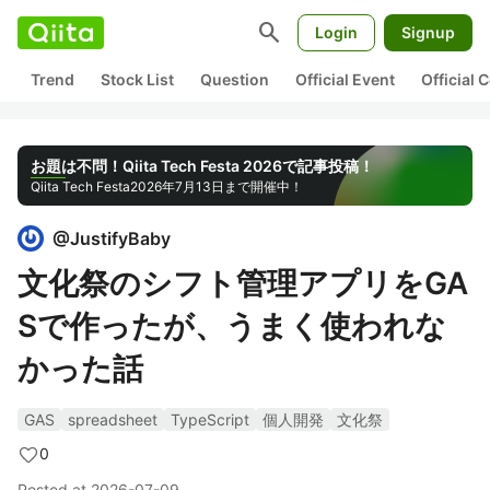
search
Login
Signup
Trend
Stock List
Question
Official Event
Official
お題は不問！Qiita Tech Festa 2026で記事投稿！
Qiita Tech Festa
2026年7月13日まで開催中！
@
JustifyBaby
文化祭のシフト管理アプリをGA
Sで作ったが、うまく使われな
かった話
GAS
spreadsheet
TypeScript
個人開発
文化祭
0
Posted at
2026-07-09