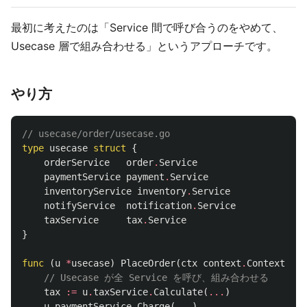
最初に考えたのは「Service 間で呼び合うのをやめて、
Usecase 層で組み合わせる」というアプローチです。
やり方
// usecase/order/usecase.go
type
usecase
struct
{
orderService
order
.
Service
paymentService
payment
.
Service
inventoryService
inventory
.
Service
notifyService
notification
.
Service
taxService
tax
.
Service
}
func
(
u
*
usecase
)
PlaceOrder
(
ctx
context
.
Context
,
in
// Usecase が全 Service を呼び、組み合わせる
tax
:=
u
.
taxService
.
Calculate
(
...
)
u
.
paymentService
.
Charge
(
...
)