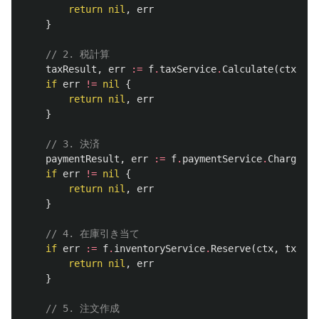
return
nil
,
err
}
// 2. 税計算
taxResult
,
err
:=
f
.
taxService
.
Calculate
(
ctx
,
in
if
err
!=
nil
{
return
nil
,
err
}
// 3. 決済
paymentResult
,
err
:=
f
.
paymentService
.
Charge
(
ct
if
err
!=
nil
{
return
nil
,
err
}
// 4. 在庫引き当て
if
err
:=
f
.
inventoryService
.
Reserve
(
ctx
,
tx
,
in
return
nil
,
err
}
// 5. 注文作成