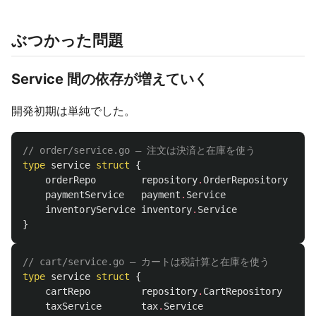
ぶつかった問題
Service 間の依存が増えていく
開発初期は単純でした。
// order/service.go — 注文は決済と在庫を使う
type
service
struct
{
orderRepo
repository
.
OrderRepository
paymentService
payment
.
Service
inventoryService
inventory
.
Service
}
// cart/service.go — カートは税計算と在庫を使う
type
service
struct
{
cartRepo
repository
.
CartRepository
taxService
tax
.
Service