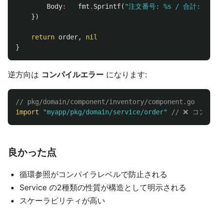
Body
:
fmt
.
Sprintf
(
"注文番号: %s / 合計: ¥%d
})
return
order
,
nil
}
逆方向は
コンパイルエラー
になります:
// pkg/domain/component/inventory/component.go
import
"myapp/pkg/domain/service/order"
// ❌ コンパ
良かった点
循環参照がコンパイラレベルで防止される
Service の2種類の性質が構造として明示される
スケーラビリティが高い