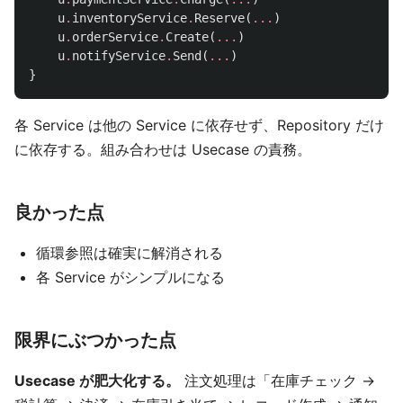
u
.
inventoryService
.
Reserve
(
...
)
u
.
orderService
.
Create
(
...
)
u
.
notifyService
.
Send
(
...
)
}
各 Service は他の Service に依存せず、Repository だけ
に依存する。組み合わせは Usecase の責務。
良かった点
循環参照は確実に解消される
各 Service がシンプルになる
限界にぶつかった点
Usecase が肥大化する。
注文処理は「在庫チェック →