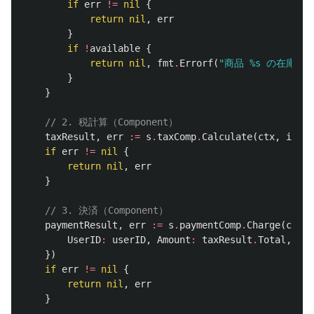
if
err
!=
nil
{
return
nil
,
err
}
if
!
available
{
return
nil
,
fmt
.
Errorf
(
"商品 %s の在庫が
}
}
// 2. 税計算（Component）
taxResult
,
err
:=
s
.
taxComp
.
Calculate
(
ctx
,
input
if
err
!=
nil
{
return
nil
,
err
}
// 3. 決済（Component）
paymentResult
,
err
:=
s
.
paymentComp
.
Charge
(
ctx
,
UserID
:
userID
,
Amount
:
taxResult
.
Total
,
Met
})
if
err
!=
nil
{
return
nil
,
err
}