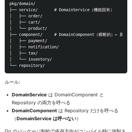
pkg/domain/

├── service/       # DomainService（機能固有）

│   ├── order/

│   ├── cart/

│   └── product/

├── component/     # DomainComponent（横断的）← 新設

│   ├── payment/

│   ├── notification/

│   ├── tax/

│   └── inventory/

ルール:
DomainService
は DomainComponent と
Repository の両方を呼べる
DomainComponent
は Repository だけを呼べる
（
DomainService は呼べない
）
Go のパッケージ制約で依存方向がコンパイル時に強制さ