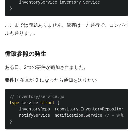
inventoryService
inventory
.
Service
}
ここまでは問題ありません。依存は一方通行で、コンパイ
ルも通ります。
循環参照の発生
ある日、2つの要件が追加されました。
要件1:
在庫が 0 になったら通知を送りたい
// inventory/service.go
type
service
struct
{
inventoryRepo
repository
.
InventoryRepository
notifyService
notification
.
Service
// ← 追加
}