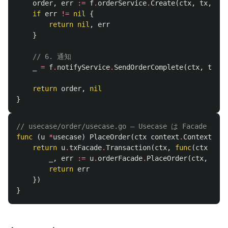
order
,
err
:=
f
.
orderService
.
Create
(
ctx
,
tx
,
use
if
err
!=
nil
{
return
nil
,
err
}
// 6. 通知
_
=
f
.
notifyService
.
SendOrderComplete
(
ctx
,
tx
,
u
return
order
,
nil
}
// usecase/order/usecase.go — Usecase は Facade 
func
(
u
*
usecase
)
PlaceOrder
(
ctx
context
.
Context
,
in
return
u
.
txFacade
.
Transaction
(
ctx
,
func
(
ctx
cont
_
,
err
:=
u
.
orderFacade
.
PlaceOrder
(
ctx
,
tx
,
return
err
})
}