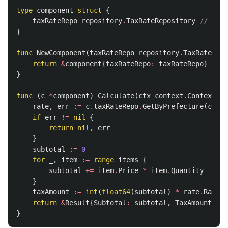
type
component
struct
{
taxRateRepo
repository
.
TaxRateRepository
// Re
}
func
NewComponent
(
taxRateRepo
repository
.
TaxRateRepo
return
&
component
{
taxRateRepo
:
taxRateRepo
}
}
func
(
c
*
component
)
Calculate
(
ctx
context
.
Context
,
i
rate
,
err
:=
c
.
taxRateRepo
.
GetByPrefecture
(
ctx
,
if
err
!=
nil
{
return
nil
,
err
}
subtotal
:=
0
for
_
,
item
:=
range
items
{
subtotal
+=
item
.
Price
*
item
.
Quantity
}
taxAmount
:=
int
(
float64
(
subtotal
)
*
rate
.
Rate
)
return
&
Result
{
Subtotal
:
subtotal
,
TaxAmount
:
ta
}