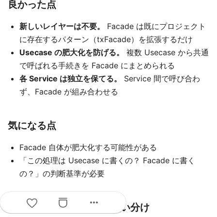
良かった点
新しいレイヤーは不要。
Facade は既にプロジェクト
に存在するパターン（txFacade）を拡張するだけ
Usecase の肥大化を防げる。
複数 Usecase から共通
で呼ばれる手続きを Facade にまとめられる
各 Service は独立を保てる。
Service 間で呼び合わ
ず、Facade が組み合わせる
気になる点
Facade 自体が肥大化する可能性がある
「この処理は Usecase に書くの？ Facade に書く
の？」の判断基準が必要
more_horiz
Usecase と Facade の使い分け