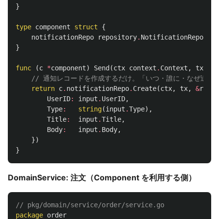
}
type
component
struct
{
notificationRepo
repository
.
NotificationReposito
}
func
(
c
*
component
)
Send
(
ctx
context
.
Context
,
tx
rep
// 通知レコードを作成するだけ。「いつ・誰に・なぜ送る
return
c
.
notificationRepo
.
Create
(
ctx
,
tx
,
&
repos
UserID
:
input
.
UserID
,
Type
:
string
(
input
.
Type
),
Title
:
input
.
Title
,
Body
:
input
.
Body
,
})
}
DomainService: 注文（Component を利用する側）
// pkg/domain/service/order/service.go
package
order