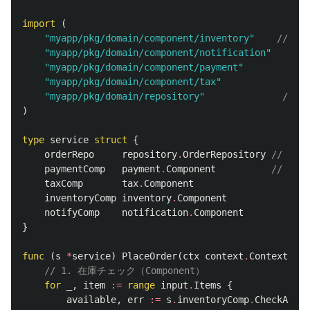
import
(
"myapp/pkg/domain/component/inventory"
// ✅ 
"myapp/pkg/domain/component/notification"
"myapp/pkg/domain/component/payment"
"myapp/pkg/domain/component/tax"
"myapp/pkg/domain/repository"
// ✅
)
type
service
struct
{
orderRepo
repository
.
OrderRepository
// Re
paymentComp
payment
.
Component
// Com
taxComp
tax
.
Component
inventoryComp
inventory
.
Component
notifyComp
notification
.
Component
}
func
(
s
*
service
)
PlaceOrder
(
ctx
context
.
Context
,
tx
// 1. 在庫チェック（Component）
for
_
,
item
:=
range
input
.
Items
{
available
,
err
:=
s
.
inventoryComp
.
CheckAvail