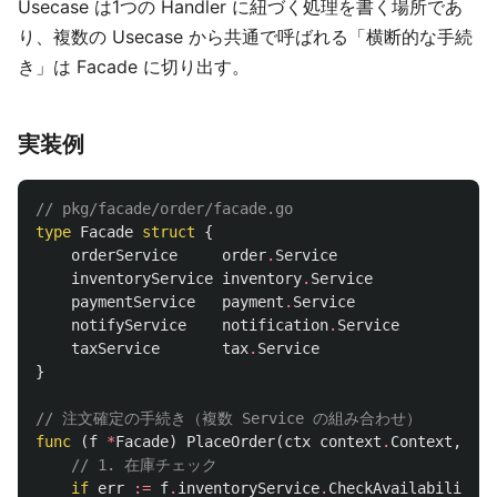
Usecase は1つの Handler に紐づく処理を書く場所であ
り、複数の Usecase から共通で呼ばれる「横断的な手続
き」は Facade に切り出す。
実装例
// pkg/facade/order/facade.go
type
Facade
struct
{
orderService
order
.
Service
inventoryService
inventory
.
Service
paymentService
payment
.
Service
notifyService
notification
.
Service
taxService
tax
.
Service
}
// 注文確定の手続き（複数 Service の組み合わせ）
func
(
f
*
Facade
)
PlaceOrder
(
ctx
context
.
Context
,
tx
// 1. 在庫チェック
if
err
:=
f
.
inventoryService
.
CheckAvailability
(
c