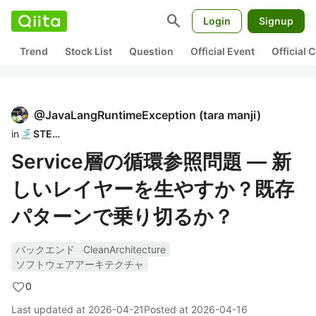
search
Login
Signup
Trend
Stock List
Question
Official Event
Official
@
JavaLangRuntimeException
(
tara manji
)
in
STECH
Service層の循環参照問題 — 新
しいレイヤーを生やすか？既存
パターンで乗り切るか？
バックエンド
CleanArchitecture
ソフトウェアアーキテクチャ
0
Last updated at
2026-04-21
Posted at
2026-04-16