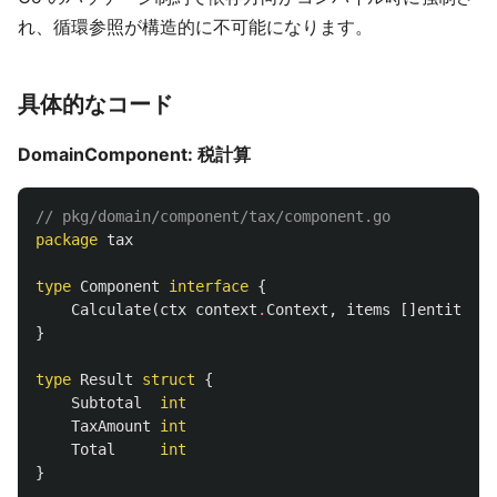
れ、循環参照が構造的に不可能になります。
具体的なコード
DomainComponent: 税計算
// pkg/domain/component/tax/component.go
package
tax
type
Component
interface
{
Calculate
(
ctx
context
.
Context
,
items
[]
entity
.
Or
}
type
Result
struct
{
Subtotal
int
TaxAmount
int
Total
int
}