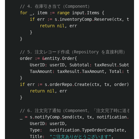
// 4. 在庫引き当て（Component）
for
_
,
item
:=
range
input
.
Items
{
if
err
:=
s
.
inventoryComp
.
Reserve
(
ctx
,
tx
,
i
return
nil
,
err
}
}
// 5. 注文レコード作成（Repository を直接利用）
order
:=
&
entity
.
Order
{
UserID
:
userID
,
Subtotal
:
taxResult
.
Subtotal
TaxAmount
:
taxResult
.
TaxAmount
,
Total
:
taxRe
}
if
err
:=
s
.
orderRepo
.
Create
(
ctx
,
tx
,
order
);
er
return
nil
,
err
}
// 6. 注文完了通知（Component。「注文完了時に送る」と
_
=
s
.
notifyComp
.
Send
(
ctx
,
tx
,
notification
.
Send
UserID
:
userID
,
Type
:
notification
.
TypeOrderComplete
,
Title
:
"ご注文ありがとうございます"
,