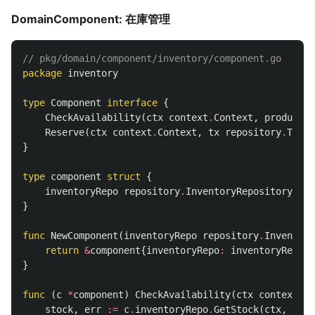
DomainComponent: 在庫管理
// pkg/domain/component/inventory/component.go
package
inventory
type
Component
interface
{
CheckAvailability
(
ctx
context
.
Context
,
productID
Reserve
(
ctx
context
.
Context
,
tx
repository
.
Tx
,
p
}
type
component
struct
{
inventoryRepo
repository
.
InventoryRepository
//
}
func
NewComponent
(
inventoryRepo
repository
.
Inventory
return
&
component
{
inventoryRepo
:
inventoryRepo
}
}
func
(
c
*
component
)
CheckAvailability
(
ctx
context
.
Co
stock
,
err
:=
c
.
inventoryRepo
.
GetStock
(
ctx
,
prod