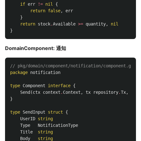
if
err
!=
nil
{
return
false
,
err
}
return
stock
.
Available
>=
quantity
,
nil
}
DomainComponent: 通知
// pkg/domain/component/notification/component.go
package
notification
type
Component
interface
{
Send
(
ctx
context
.
Context
,
tx
repository
.
Tx
,
inpu
}
type
SendInput
struct
{
UserID
string
Type
NotificationType
Title
string
Body
string