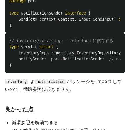
package
port
type
NotificationSender
interface
{
Send
(
ctx
context
.
Context
,
input
SendInput
)
error
}
// inventory/service.go — interface に依存する
type
service
struct
{
inventoryRepo
repository
.
InventoryRepository
notifySender
port
.
NotificationSender
// notif
}
は
パッケージを import しな
inventory
notification
いので、循環参照は起きません。
良かった点
循環参照を解消できる