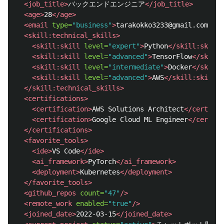
<job_title>
バックエンドエンジニア
</job_title>
<age>
28
</age>
<email
type=
"business"
>
tarakokko3233@gmail.com
</em
<skill:technical_skills>
<skill:skill
level=
"expert"
>
Python
</skill:skill>
<skill:skill
level=
"advanced"
>
TensorFlow
</skill:
<skill:skill
level=
"intermediate"
>
Docker
</skill:
<skill:skill
level=
"advanced"
>
AWS
</skill:skill>
</skill:technical_skills>
<certifications>
<certification>
AWS Solutions Architect
</certific
<certification>
Google Cloud ML Engineer
</certifi
</certifications>
<favorite_tools>
<ide>
VS Code
</ide>
<ai_framework>
PyTorch
</ai_framework>
<deployment>
Kubernetes
</deployment>
</favorite_tools>
<github_repos
count=
"47"
/>
<remote_work
enabled=
"true"
/>
<joined_date>
2022-03-15
</joined_date>