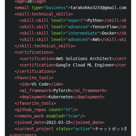
<age>
28
</age>
<email
type=
"business"
>
tarakokko3233@gmail.com
</em
<skill:technical_skills>
<skill:skill
level=
"expert"
>
Python
</skill:skill>
<skill:skill
level=
"advanced"
>
TensorFlow
</skill:
<skill:skill
level=
"intermediate"
>
Docker
</skill:
<skill:skill
level=
"advanced"
>
AWS
</skill:skill>
</skill:technical_skills>
<certifications>
<certification>
AWS Solutions Architect
</certific
<certification>
Google Cloud ML Engineer
</certifi
</certifications>
<favorite_tools>
<ide>
VS Code
</ide>
<ai_framework>
PyTorch
</ai_framework>
<deployment>
Kubernetes
</deployment>
</favorite_tools>
<github_repos
count=
"47"
/>
<remote_work
enabled=
"true"
/>
<joined_date>
2022-03-15
</joined_date>
<current_project
status=
"active"
>
チャットボット開発
<
</engineer>