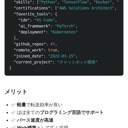
"skills"
:
[
"Python"
,
"TensorFlow"
,
"Docker"
,
"AWS"
"certifications"
:
[
"AWS Solutions Architect"
,
"Goo
"favorite_tools"
:
{
"ide"
:
"VS Code"
,
"ai_framework"
:
"PyTorch"
,
"deployment"
:
"Kubernetes"
},
"github_repos"
:
47
,
"remote_work"
:
true
,
"joined_date"
:
"2022-03-15"
,
"current_project"
:
"チャットボット開発"
}
メリット
✅
軽量
で転送効率が良い
✅ ほぼ全ての
プログラミング言語でサポート
✅
パース速度が高速
✅
Web標準
として広く採用