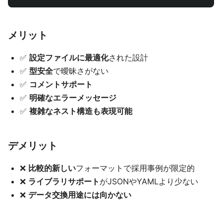
メリット
✅
設定ファイルに最適化
された設計
✅
型安全
で曖昧さがない
✅
コメントサポート
✅
明確なエラーメッセージ
✅
複雑なネスト構造も表現可能
デメリット
❌
比較的新しい
フォーマットで採用事例が限定的
❌
ライブラリサポート
がJSONやYAMLより少ない
❌
データ交換用途には向かない