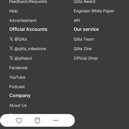
Feedback/Requests
Qiita Award
Help
Engineer White Paper
Advertisement
API
Official Accounts
Our service
@Qiita
Qiita Team
@qiita_milestone
Qiita Zine
@qiitapoi
Official Shop
Facebook
YouTube
Podcast
Company
About Us
Careers
more_horiz
Qiita Blog