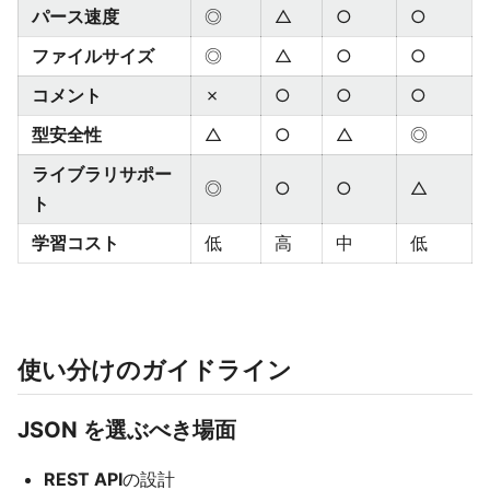
パース速度
◎
△
○
○
ファイルサイズ
◎
△
○
○
コメント
✗
○
○
○
型安全性
△
○
△
◎
ライブラリサポー
◎
○
○
△
ト
学習コスト
低
高
中
低
使い分けのガイドライン
JSON を選ぶべき場面
REST API
の設計