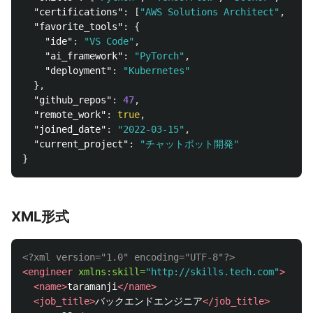
"certifications"
:
[
"AWS Solutions Architect"
,
"Goo
"favorite_tools"
:
{
"ide"
:
"VS Code"
,
"ai_framework"
:
"PyTorch"
,
"deployment"
:
"Kubernetes"
},
"github_repos"
:
47
,
"remote_work"
:
true
,
"joined_date"
:
"2022-03-15"
,
"current_project"
:
"チャットボット開発"
}
XML形式
<?xml version="1.0" encoding="UTF-8"?>
<engineer
xmlns:skill=
"http://skills.tech.com"
>
<name>
taramanji
</name>
<job_title>
バックエンドエンジニア
</job_title>