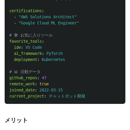
certifications
:
-
"
AWS
Solutions
Architect"
-
"
Google
Cloud
ML
Engineer"
# 🛠️ お気に入りツール
favorite_tools
:
ide
:
VS Code
ai_framework
:
PyTorch
deployment
:
Kubernetes
# 📊 活動データ
github_repos
:
47
remote_work
:
true
joined_date
:
2022-03-15
current_project
:
チャットボット開発
メリット