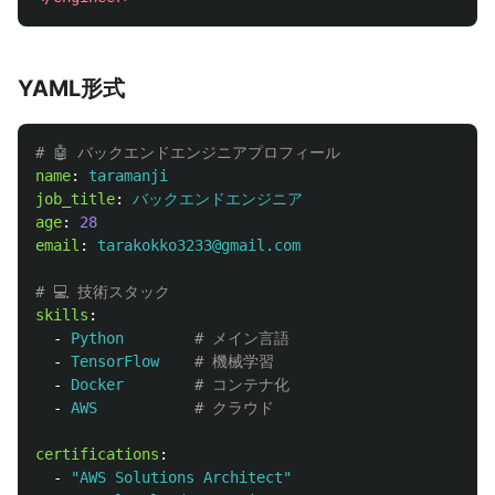
YAML形式
# 🤖 バックエンドエンジニアプロフィール
name
:
taramanji
job_title
:
バックエンドエンジニア
age
:
28
email
:
tarakokko3233@gmail.com
# 💻 技術スタック
skills
:
-
Python
# メイン言語
-
TensorFlow
# 機械学習
-
Docker
# コンテナ化
-
AWS
# クラウド
certifications
:
-
"
AWS
Solutions
Architect"