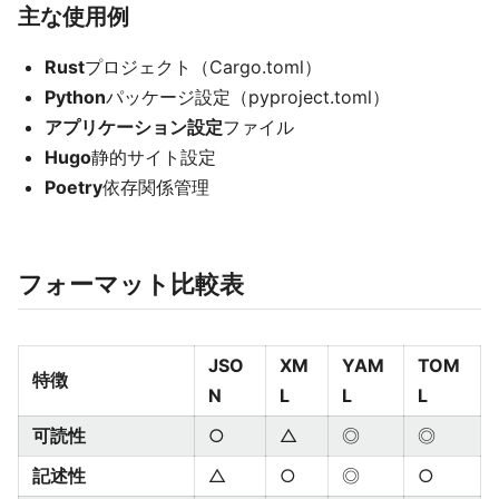
主な使用例
Rust
プロジェクト（Cargo.toml）
Python
パッケージ設定（pyproject.toml）
アプリケーション設定
ファイル
Hugo
静的サイト設定
Poetry
依存関係管理
フォーマット比較表
JSO
XM
YAM
TOM
特徴
N
L
L
L
可読性
○
△
◎
◎
記述性
△
○
◎
○