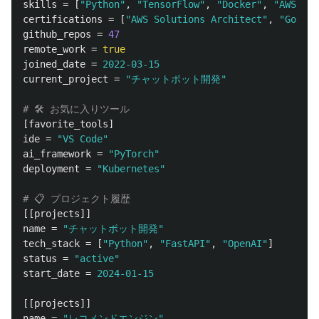
skills
=
[
"Python"
,
"TensorFlow"
,
"Docker"
,
"AWS"
]
certifications
=
[
"AWS Solutions Architect"
,
"Google
github_repos
=
47
remote_work
=
true
joined_date
=
2022-03-15
current_project
=
"チャットボット開発"
# 🛠️ お気に入りツール
[favorite_tools]
ide
=
"VS Code"
ai_framework
=
"PyTorch"
deployment
=
"Kubernetes"
# 📋 プロジェクト履歴
[[projects]]
name
=
"チャットボット開発"
tech_stack
=
[
"Python"
,
"FastAPI"
,
"OpenAI"
]
status
=
"active"
start_date
=
2024-01-15
[[projects]]
name
=
"レコメンドエンジン"