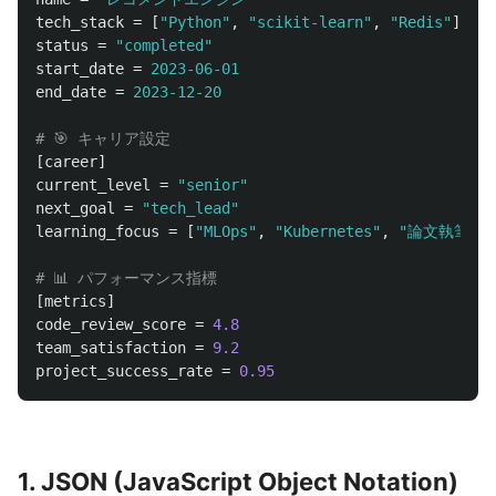
tech_stack
=
[
"Python"
,
"scikit-learn"
,
"Redis"
]
status
=
"completed"
start_date
=
2023-06-01
end_date
=
2023-12-20
# 🎯 キャリア設定
[career]
current_level
=
"senior"
next_goal
=
"tech_lead"
learning_focus
=
[
"MLOps"
,
"Kubernetes"
,
"論文執筆"
]
# 📊 パフォーマンス指標
[metrics]
code_review_score
=
4.8
team_satisfaction
=
9.2
project_success_rate
=
0.95
1. JSON (JavaScript Object Notation)