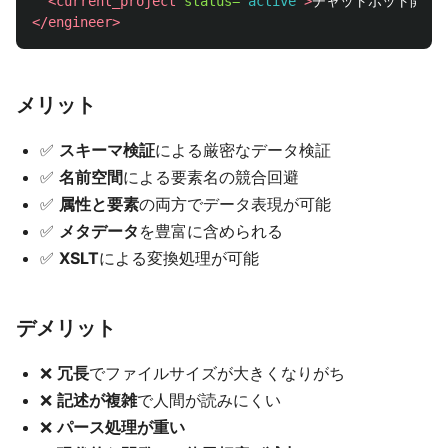
<current_project
status=
"active"
>
チャットボット開発
<
</engineer>
メリット
✅
スキーマ検証
による厳密なデータ検証
✅
名前空間
による要素名の競合回避
✅
属性と要素
の両方でデータ表現が可能
✅
メタデータ
を豊富に含められる
✅
XSLT
による変換処理が可能
デメリット
❌
冗長
でファイルサイズが大きくなりがち
❌
記述が複雑
で人間が読みにくい
❌
パース処理が重い