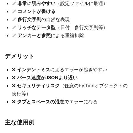
✅
非常に読みやすい
（設定ファイルに最適）
✅
コメントが書ける
✅
多行文字列
の自然な表現
✅
リッチなデータ型
（日付、多行文字列等）
✅
アンカーと参照
による重複排除
デメリット
❌
インデントミス
によるエラーが起きやすい
❌
パース速度がJSONより遅い
❌
セキュリティリスク
（任意のPythonオブジェクトの
実行等）
❌
タブとスペースの混在
でエラーになる
主な使用例