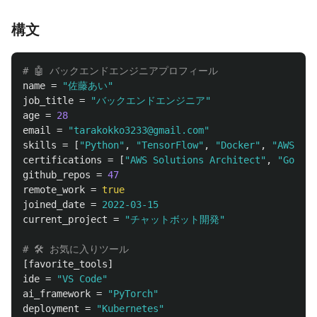
構文
# 🤖 バックエンドエンジニアプロフィール
name
=
"佐藤あい"
job_title
=
"バックエンドエンジニア"
age
=
28
email
=
"tarakokko3233@gmail.com"
skills
=
[
"Python"
,
"TensorFlow"
,
"Docker"
,
"AWS"
]
certifications
=
[
"AWS Solutions Architect"
,
"Google
github_repos
=
47
remote_work
=
true
joined_date
=
2022-03-15
current_project
=
"チャットボット開発"
# 🛠️ お気に入りツール
[favorite_tools]
ide
=
"VS Code"
ai_framework
=
"PyTorch"
deployment
=
"Kubernetes"