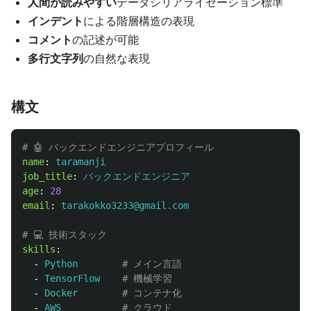
人間が読みやすい
データシリアライゼーション標準
インデント
による階層構造の表現
コメント
の記述が可能
多行文字列
の自然な表現
構文
# 🤖 バックエンドエンジニアプロフィール
name
:
taramanji
job_title
:
バックエンドエンジニア
age
:
28
email
:
tarakokko3233@gmail.com
# 💻 技術スタック
skills
:
-
Python
# メイン言語
-
TensorFlow
# 機械学習
-
Docker
# コンテナ化
-
AWS
# クラウド