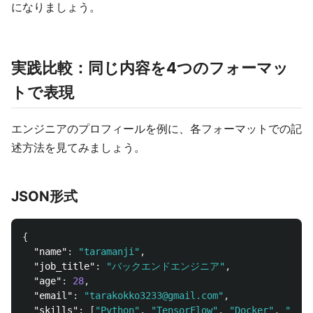
になりましょう。
実践比較：同じ内容を4つのフォーマッ
トで表現
エンジニアのプロフィールを例に、各フォーマットでの記
述方法を見てみましょう。
JSON形式
{
"name"
:
"taramanji"
,
"job_title"
:
"バックエンドエンジニア"
,
"age"
:
28
,
"email"
:
"tarakokko3233@gmail.com"
,
"skills"
:
[
"Python"
,
"TensorFlow"
,
"Docker"
,
"AWS"