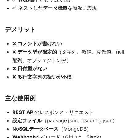
✅
ネストしたデータ構造
を簡潔に表現
デメリット
❌
コメントが書けない
❌
データ型が限定的
（文字列、数値、真偽値、null、
配列、オブジェクトのみ）
❌
日付型がない
❌
多行文字列の扱いが不便
主な使用例
REST API
のレスポンス・リクエスト
設定ファイル
（package.json、tsconfig.json）
NoSQLデータベース
（MongoDB）
Webhookペイロード
（GitHub、Slack）