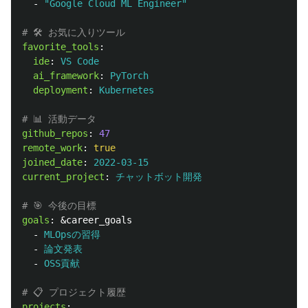
-
"
Google
Cloud
ML
Engineer"
# 🛠️ お気に入りツール
favorite_tools
:
ide
:
VS Code
ai_framework
:
PyTorch
deployment
:
Kubernetes
# 📊 活動データ
github_repos
:
47
remote_work
:
true
joined_date
:
2022-03-15
current_project
:
チャットボット開発
# 🎯 今後の目標
goals
:
&career_goals
-
MLOpsの習得
-
論文発表
-
OSS貢献
# 📋 プロジェクト履歴
projects
: