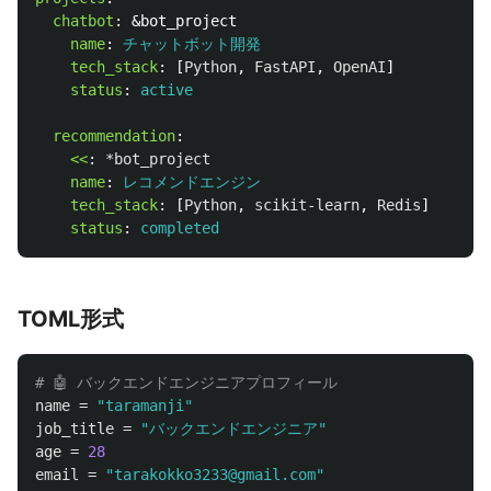
chatbot
:
&bot_project
name
:
チャットボット開発
tech_stack
:
[
Python
,
FastAPI
,
OpenAI
]
status
:
active
recommendation
:
<<
:
*bot_project
name
:
レコメンドエンジン
tech_stack
:
[
Python
,
scikit-learn
,
Redis
]
status
:
completed
TOML形式
# 🤖 バックエンドエンジニアプロフィール
name
=
"taramanji"
job_title
=
"バックエンドエンジニア"
age
=
28
email
=
"tarakokko3233@gmail.com"