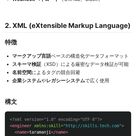
2. XML (eXtensible Markup Language)
特徴
マークアップ言語
ベースの構造化データフォーマット
スキーマ検証
（XSD）による厳密なデータ検証が可能
名前空間
によるタグの競合回避
企業システム
や
レガシーシステム
で広く使用
構文
<?xml version="1.0" encoding="UTF-8"?>
<engineer
xmlns:skill=
"http://skills.tech.com"
>
<name>
taramanji
</name>