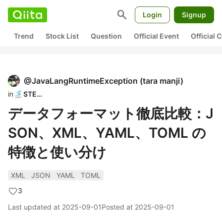
search
Login
Signup
Trend
Stock List
Question
Official Event
Official
@
JavaLangRuntimeException
(
tara manji
)
in
STECH
データフォーマット徹底比較：J
SON、XML、YAML、TOML の
特徴と使い分け
XML
JSON
YAML
TOML
3
Last updated at
2025-09-01
Posted at
2025-09-01