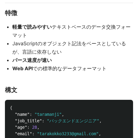
特徴
軽量で読みやすい
テキストベースのデータ交換フォー
マット
JavaScriptのオブジェクト記法をベースとしている
が、言語に依存しない
パース速度が速い
Web API
での標準的なデータフォーマット
構文
{
"name"
:
"taramanji"
,
"job_title"
:
"バックエンドエンジニア"
,
"age"
:
28
,
"email"
:
"tarakokko3233@gmail.com"
,