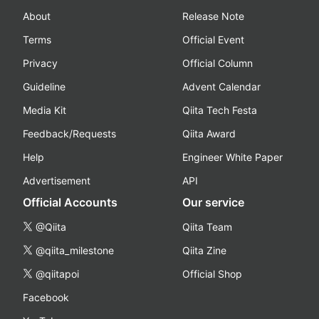
About
Release Note
Terms
Official Event
Privacy
Official Column
Guideline
Advent Calendar
Media Kit
Qiita Tech Festa
Feedback/Requests
Qiita Award
Help
Engineer White Paper
Advertisement
API
Official Accounts
Our service
@Qiita
Qiita Team
@qiita_milestone
Qiita Zine
@qiitapoi
Official Shop
Facebook