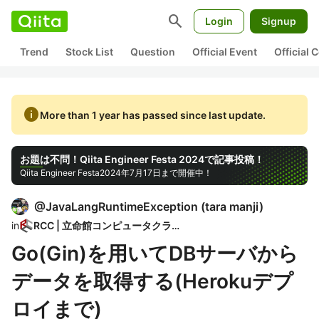
search
Login
Signup
Trend
Stock List
Question
Official Event
Official
info
More than 1 year has passed since last update.
お題は不問！Qiita Engineer Festa 2024で記事投稿！
Qiita Engineer Festa
2024年7月17日まで開催中！
@
JavaLangRuntimeException
(
tara manji
)
in
RCC | 立命館コンピュータクラブ
Go(Gin)を用いてDBサーバから
データを取得する(Herokuデプ
ロイまで)