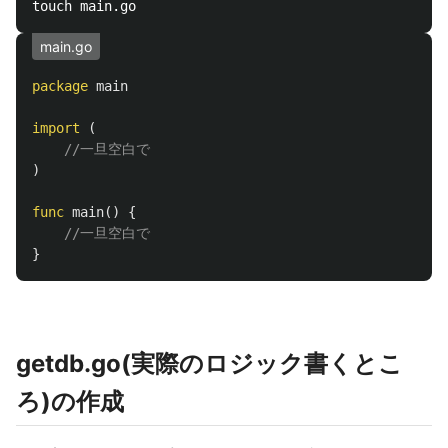
main.go
package
main
import
(
//一旦空白で
)
func
main
()
{
//一旦空白で
}
getdb.go(実際のロジック書くとこ
ろ)の作成