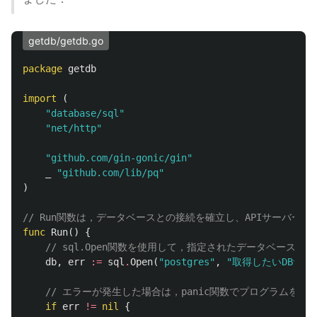
getdb/getdb.go
package
getdb
import
(
"database/sql"
"net/http"
"github.com/gin-gonic/gin"
_
"github.com/lib/pq"
)
// Run関数は，データベースとの接続を確立し、APIサーバーを
func
Run
()
{
// sql.Open関数を使用して，指定されたデータベース
db
,
err
:=
sql
.
Open
(
"postgres"
,
"取得したいDBサー
// エラーが発生した場合は，panic関数でプログラムを終
if
err
!=
nil
{