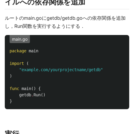
イルへの依存関係を追加
ルートのmain.goにgetdb/getdb.goへの依存関係を追加
し，Run関数を実行するようにする．
main.go
package
main
import
(
"example.com/yourprojectname/getdb"
)
func
main
()
{
getdb
.
Run
()
}
実行