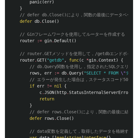
panic
(
err
)
}
// defer db.Close()により，関数の最後にデータベ
defer
db
.
Close
()
// Ginフレームワークを使用してルーターを作成する
router
:=
gin
.
Default
()
// router.GETメソッドを使用して，/getdbエンドポイ
router
.
GET
(
"getdb"
,
func
(
c
*
gin
.
Context
)
{
// db.Query関数を使用し，指定されたSQLクエリ
rows
,
err
:=
db
.
Query
(
"SELECT * FROM 
\"
テー
// エラーが発生した場合は，ステータスコード500（Int
if
err
!=
nil
{
c
.
JSON
(
http
.
StatusInternalServerError
,
g
return
}
// defer rows.Close()により，関数の最後に
defer
rows
.
Close
()
// data変数を定義して，取得したデータを格納する
var
data
[]
map
[
string
]
interface
{}