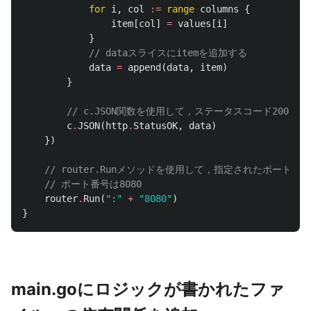
for
i
,
col
:=
range
columns
{
item
[
col
]
=
values
[
i
]
}
// dataスライスにitemを追加する
data
=
append
(
data
,
item
)
}
// c.JSON関数を使用して，ステータスコード200（
c
.
JSON
(
http
.
StatusOK
,
data
)
})
// router.Runメソッドを使用して，指定されたポート番
// ポート番号は8080
router
.
Run
(
":"
+
"8080"
)
}
main.goにロジックが書かれたファ