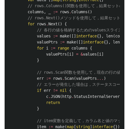
// rows.Columns()関数を使用して，結果セット
columns
,
_
:=
rows
.
Columns
()
// rows.Next()メソッドを使用して，結果セット
for
rows
.
Next
()
{
// 各行の値を格納するためのvaluesスライスとv
values
:=
make
([]
interface
{},
len
(
column
valuePtrs
:=
make
([]
interface
{},
len
(
col
for
i
:=
range
columns
{
valuePtrs
[
i
]
=
&
values
[
i
]
}
// rows.Scan関数を使用して，現在の行の値を
err
:=
rows
.
Scan
(
valuePtrs
...
)
// エラーが発生した場合は，ステータスコード500（I
if
err
!=
nil
{
c
.
JSON
(
http
.
StatusInternalServerErro
return
}
// item変数を定義して，カラム名と値のマップ
item
:=
make
(
map
[
string
]
interface
{})