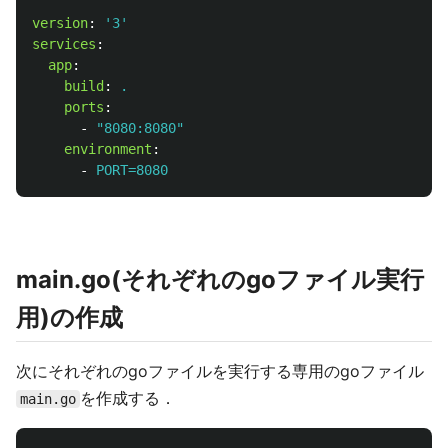
version
:
'
3'
services
:
app
:
build
:
.
ports
:
-
"
8080:8080"
environment
:
-
PORT=8080
main.go(それぞれのgoファイル実行
用)の作成
次にそれぞれのgoファイルを実行する専用のgoファイル
を作成する．
main.go