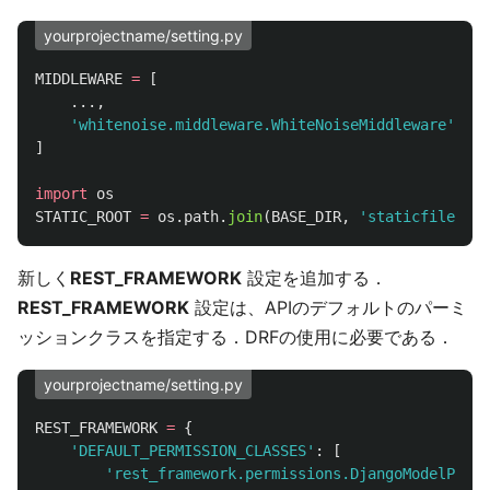
yourprojectname/setting.py
MIDDLEWARE
=
[
...,
'
whitenoise.middleware.WhiteNoiseMiddleware
'
,
]
import
os
STATIC_ROOT
=
os
.
path
.
join
(
BASE_DIR
,
'
staticfiles
'
)
新しく
REST_FRAMEWORK
設定を追加する．
REST_FRAMEWORK
設定は、APIのデフォルトのパーミ
ッションクラスを指定する．DRFの使用に必要である．
yourprojectname/setting.py
REST_FRAMEWORK
=
{
'
DEFAULT_PERMISSION_CLASSES
'
:
[
'
rest_framework.permissions.DjangoModelPermi