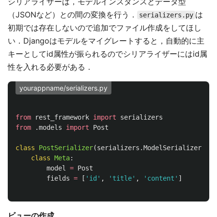
シリアライザーは，モデルインスタンスとデータ型
（JSONなど）との間の変換を行う．
は
serializers.py
初期では存在しないので追加でファイル作成をしてほし
い．Djangoはモデルをマイグレートすると，自動的に主
キーとしてid属性が振られるのでシリアライザーにはid属
性を入れる必要がある．
yourappname/serializers.py
from
rest_framework
import
serializers
from
.models
import
Post
class
PostSerializer
(
serializers
.
ModelSerializer
):
class
Meta
:
model
=
Post
fields
=
[
'
id
'
,
'
title
'
,
'
content
'
]
ビューの作成