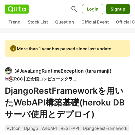
search
Login
Signup
Trend
Stock List
Question
Official Event
Official
info
More than 1 year has passed since last update.
@
JavaLangRuntimeException
(
tara manji
)
in
RCC | 立命館コンピュータクラブ
DjangoRestFrameworkを用い
たWebAPI構築基礎(heroku DB
サーバ使用とデプロイ)
Python
Django
WebAPI
REST-API
DjangoRestFramework