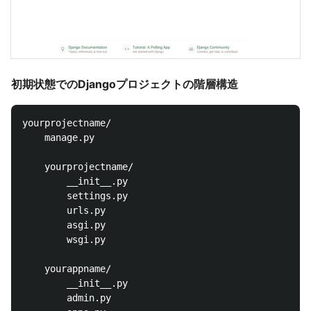
初期状態でのDjangoプロジェクトの階層構造
yourprojectname/

    manage.py

    yourprojectname/

        __init__.py

        settings.py

        urls.py

        asgi.py

        wsgi.py

    yourappname/

        __init__.py

        admin.py
