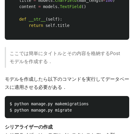
title
=
models
.
CharField
(
max_length
=
100
)
content
=
models
.
TextField
()
def
__str__
(
self
):
return
self
.
title
ここでは簡単にタイトルとその内容を格納するPost
モデルを作成する．
モデルを作成したら以下のコマンドを実行してデータベー
スに適用させる必要がある．
$ python manage.py makemigrations

シリアライザーの作成