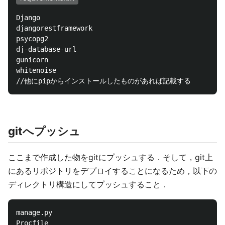
Django

djangorestframework

psycopg2

dj-database-url

gunicorn

whitenoise

gitへプッシュ
ここまで作成した物をgitにプッシュする．そして，git上
にあるリポジトリをデプロイすることになるため，以下の
ディレクトリ構造にしてプッシュすること．
manage.py

Procfile
