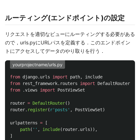
ルーティング(エンドポイント)の設定
リクエストを適切なビューにルーティングする必要がある
ので，urls.pyにURLパスを定義する．このエンドポイン
トにアクセスしてデータのやり取りを行う．
yourprojectname/urls.py
from
django.urls
import
path
,
include
from
rest_framework.routers
import
DefaultRouter
from
.views
import
PostViewSet
router
=
DefaultRouter
()
router
.
register
(
r
'
posts
'
,
PostViewSet
)
urlpatterns
=
[
path
(
''
,
include
(
router
.
urls
)),
]