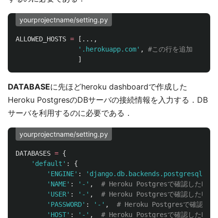
yourprojectname/setting.py
ALLOWED_HOSTS
=
[...,
'
.herokuapp.com
'
,
]
DATABASE
に先ほどheroku dashboardで作成した
Heroku PostgresのDBサーバの接続情報を入力する．DB
サーバを利用するのに必要である．
yourprojectname/setting.py
DATABASES
=
{
'
default
'
:
{
'
ENGINE
'
:
'
django.db.backends.postgresql
'
,
'
NAME
'
:
'
-
'
,
'
USER
'
:
'
-
'
,
'
PASSWORD
'
:
'
-
'
,
'
HOST
'
:
'
-
'
,