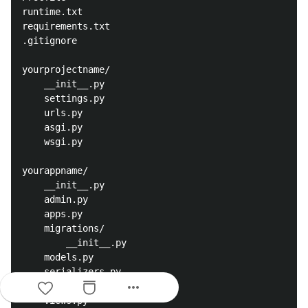
runtime.txt

requirements.txt

.gitignore

yourprojectname/

    __init__.py

    settings.py

    urls.py

    asgi.py

    wsgi.py

yourappname/

    __init__.py

    admin.py

    apps.py

    migrations/

        __init__.py

    models.py

    serializers.py

more_horiz
    tests.py

    views.py
