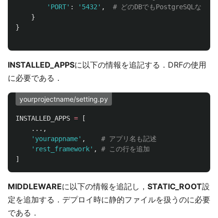
'
PORT
'
:
'
5432
'
,
}
}
INSTALLED_APPS
に以下の情報を追記する．DRFの使用
に必要である．
yourprojectname/setting.py
INSTALLED_APPS
=
[
...,
'
yourappname
'
,
'
rest_framework
'
,
]
MIDDLEWARE
に以下の情報を追記し，
STATIC_ROOT
設
定を追加する．デプロイ時に静的ファイルを扱うのに必要
である．