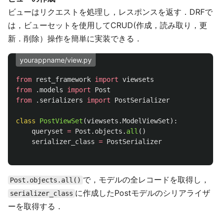
ビューはリクエストを処理し，レスポンスを返す．DRFで
は，ビューセットを使用してCRUD(作成，読み取り，更
新．削除）操作を簡単に実装できる．
yourappname/view.py
from
rest_framework
import
viewsets
from
.models
import
Post
from
.serializers
import
PostSerializer
class
PostViewSet
(
viewsets
.
ModelViewSet
):
queryset
=
Post
.
objects
.
all
()
serializer_class
=
PostSerializer
で，モデルの全レコードを取得し，
Post.objects.all()
に作成したPostモデルのシリアライザ
serializer_class
ーを取得する．