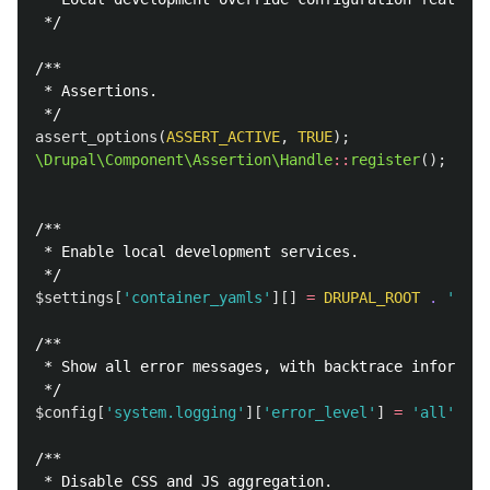
 */
/**

 * Assertions.

 */
assert_options
(
ASSERT_ACTIVE
,
TRUE
);
\Drupal\Component\Assertion\Handle
::
register
();
/**

 * Enable local development services.

 */
$settings
[
'container_yamls'
][]
=
DRUPAL_ROOT
.
'/sit
/**

 * Show all error messages, with backtrace informati
 */
$config
[
'system.logging'
][
'error_level'
]
=
'all'
;
//
/**

 * Disable CSS and JS aggregation.
