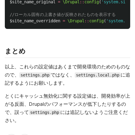
$site_name_original
=
\Drupal
::
config
(
'system.site'
)
//ローカル固有の上書き値が反映されたものを表示する
$site_name_overridden
=
\Drupal
::
config
(
'system.site
まとめ
以上、これらの設定値はあくまで開発環境のためのものな
ので、
ではなく、
に追
settings.php
settings.local.php
記するようにお願いします。
とくにキャッシュ無効化に関する設定値は、開発効率が上
がる反面、Drupalのパフォーマンスが低下したりするの
で、誤って
には追記しないようご注意くだ
settings.php
さい。