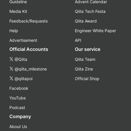
Guideline
Advent Calendar
Media Kit
Qiita Tech Festa
Feedback/Requests
Qiita Award
Help
Engineer White Paper
Advertisement
API
Official Accounts
Our service
@Qiita
Qiita Team
@qiita_milestone
Qiita Zine
@qiitapoi
Official Shop
Facebook
YouTube
Podcast
Company
About Us