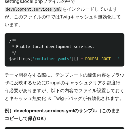
settings.local.phpファイルの中で
をインクルードしています
development.services.yml
が、このファイルの中ではTwigキャッシュを無効化して
います。
/**

 * Enable local development services.

 */
$settings
[
'container_yamls'
][]
=
DRUPAL_ROOT
.
'/sit
テーマ開発をする際に、テンプレートの編集内容をブラウ
ザに反映するためにDrupalのキャッシュクリアを都度行
う必要がありますが、以下の内容でファイル設置しておく
とキャッシュ無効化 ＆ Twigデバッグが有効化されます。
例）development.services.ymlのサンプル（このまま
コピーして保存OK）