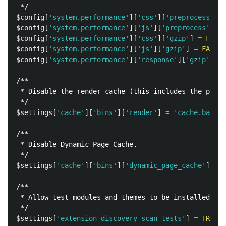
 */
$config
[
'system.performance'
][
'css'
][
'preprocess'
]
=
$config
[
'system.performance'
][
'js'
][
'preprocess'
]
=
$config
[
'system.performance'
][
'css'
][
'gzip'
]
=
FALSE
$config
[
'system.performance'
][
'js'
][
'gzip'
]
=
FALSE
;
$config
[
'system.performance'
][
'response'
][
'gzip'
]
=
/**

 * Disable the render cache (this includes the page 
 */
$settings
[
'cache'
][
'bins'
][
'render'
]
=
'cache.backen
/**

 * Disable Dynamic Page Cache.

 */
$settings
[
'cache'
][
'bins'
][
'dynamic_page_cache'
]
=
'
/**

 * Allow test modules and themes to be installed.

 */
$settings
[
'extension_discovery_scan_tests'
]
=
TRUE
;