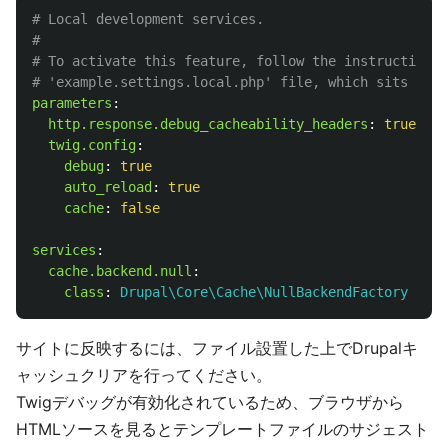
# Local development services.
#
# To activate this feature, follow the instructions 
# 'example.settings.local.php' file, which sits next
parameters
:
http.response.debug_cacheability_headers
:
true
twig.config
:
debug
:
true
auto_reload
:
true
cache
:
false
services
:
cache.backend.null
:
class
:
Drupal\Core\Cache\NullBackendFactory
サイトに反映するには、ファイル設置した上でDrupalキ
ャッシュクリアを行ってください。
Twigデバッグが有効化されているため、ブラウザから
HTMLソースを見るとテンプレートファイルのサジェスト