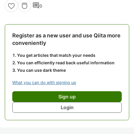
comment
0
Register as a new user and use Qiita more
conveniently
You get articles that match your needs
You can efficiently read back useful information
You can use dark theme
What you can do with signing up
Sign up
Login