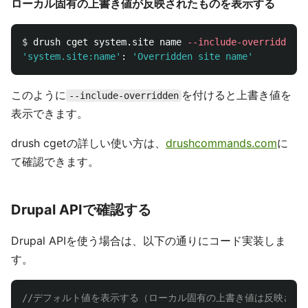
ローカル固有の上書き値が反映されたものを表示する
$ 
drush cget system.site name 
--include-overridden
'system.site:name'
: 
'Overridden site name'
このように
を付けると上書き値を
--include-overridden
表示できます。
drush cgetの詳しい使い方は、
drushcommands.com
に
て確認できます。
Drupal APIで確認する
Drupal APIを使う場合は、以下の通りにコード実装しま
す。
//デフォルト値を表示する（ローカル固有の上書き値は反映され