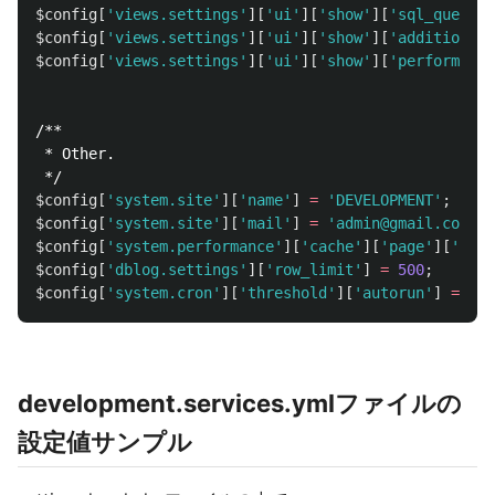
$config
[
'views.settings'
][
'ui'
][
'show'
][
'sql_query'
]
$config
[
'views.settings'
][
'ui'
][
'show'
][
'additional_
$config
[
'views.settings'
][
'ui'
][
'show'
][
'performance
/**

 * Other.

 */
$config
[
'system.site'
][
'name'
]
=
'DEVELOPMENT'
;
$config
[
'system.site'
][
'mail'
]
=
'admin@gmail.com'
;
$config
[
'system.performance'
][
'cache'
][
'page'
][
'max_
$config
[
'dblog.settings'
][
'row_limit'
]
=
500
;
$config
[
'system.cron'
][
'threshold'
][
'autorun'
]
=
0
;
development.services.ymlファイルの
設定値サンプル