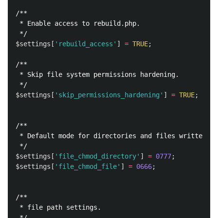
/**

 * Enable access to rebuild.php.

 */
$settings
[
'rebuild_access'
]
=
TRUE
;
/**

 * Skip file system permissions hardening.

 */
$settings
[
'skip_permissions_hardening'
]
=
TRUE
;
/**

 * Default mode for directories and files written by
 */
$settings
[
'file_chmod_directory'
]
=
0777
;
$settings
[
'file_chmod_file'
]
=
0666
;
/**

 * file path settings.

 */