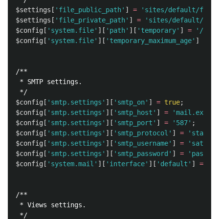
$settings
[
'file_public_path'
]
=
'sites/default/files
$settings
[
'file_private_path'
]
=
'sites/default/priv
$config
[
'system.file'
][
'path'
][
'temporary'
]
=
'/tmp'
$config
[
'system.file'
][
'temporary_maximum_age'
]
=
86
/**

 * SMTP settings.

 */
$config
[
'smtp.settings'
][
'smtp_on'
]
=
true
;
$config
[
'smtp.settings'
][
'smtp_host'
]
=
'mail.exampl
$config
[
'smtp.settings'
][
'smtp_port'
]
=
'587'
;
$config
[
'smtp.settings'
][
'smtp_protocol'
]
=
'standar
$config
[
'smtp.settings'
][
'smtp_username'
]
=
'sato@ex
$config
[
'smtp.settings'
][
'smtp_password'
]
=
'passwor
$config
[
'system.mail'
][
'interface'
][
'default'
]
=
'SM
/**

 * Views settings.

 */