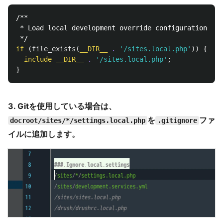
/**

 * Load local development override configuration, if
 */
if
(
file_exists
(
__DIR__
.
'/sites.local.php'
))
{
include
__DIR__
.
'/sites.local.php'
;
}
3. Gitを使用している場合は、
を
ファ
docroot/sites/*/settings.local.php
.gitignore
イルに追加します。