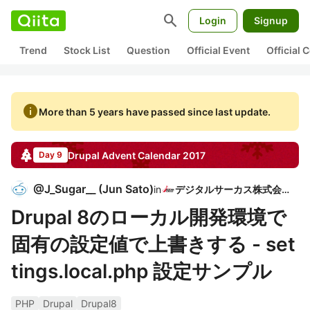
search
Login
Signup
Trend
Stock List
Question
Official Event
Official
info
More than 5 years have passed since last update.
Drupal
Advent Calendar
2017
Day 9
@
J_Sugar__
(
Jun Sato
)
in
デジタルサーカス株式会社
Drupal 8のローカル開発環境で
固有の設定値で上書きする - set
tings.local.php 設定サンプル
PHP
Drupal
Drupal8