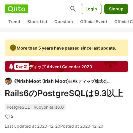
search
Login
Signup
Trend
Stock List
Question
Official Event
Official
info
More than 5 years have passed since last update.
ディップ
Advent Calendar
2020
Day 21
@
IrishMoot
(
Irish Moot
)
in
ディップ株式会社
Rails6のPostgreSQLは9.3以上
PostgreSQL
RubyonRails6.0
5
Last updated at
2020-12-20
Posted at
2020-12-20