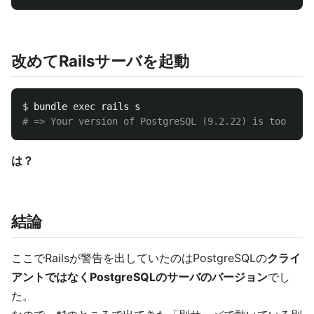
改めてRailsサーバを起動
$ 
bundle 
exec 
# => Your version of PostgreSQL (9.2.22) is too old.
は？
結論
ここでRailsが警告を出していたのはPostgreSQLの
クライ
アントではなくPostgreSQLのサーバのバージョン
でし
た。