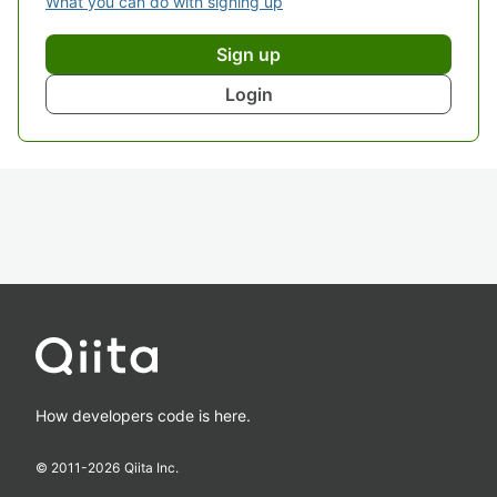
What you can do with signing up
Sign up
Login
How developers code is here.
© 2011-
2026
Qiita Inc.