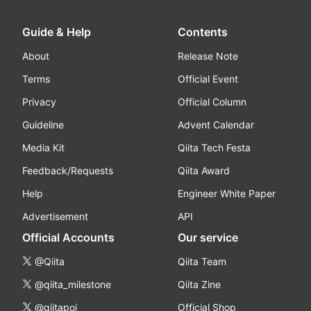
Guide & Help
Contents
About
Release Note
Terms
Official Event
Privacy
Official Column
Guideline
Advent Calendar
Media Kit
Qiita Tech Festa
Feedback/Requests
Qiita Award
Help
Engineer White Paper
Advertisement
API
Official Accounts
Our service
@Qiita
Qiita Team
@qiita_milestone
Qiita Zine
@qiitapoi
Official Shop