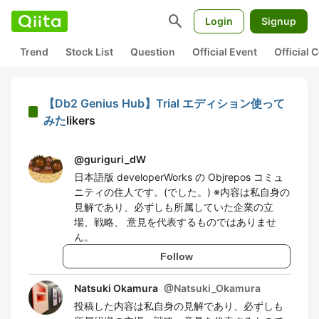
search
Login
Signup
Trend
Stock List
Question
Official Event
Official
【Db2 Genius Hub】Trial エディション使って
みた
likers
@
guriguri_dW
日本語版 developerWorks の Objrepos コミュ
ニティの住人です。(でした。) ※内容は私自身の
見解であり、必ずしも所属していた企業の立
場、戦略、 意見を代表するものではありませ
ん。
Follow
Natsuki Okamura
@
Natsuki_Okamura
投稿した内容は私自身の見解であり、必ずしも