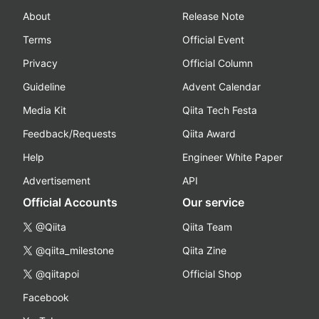
About
Release Note
Terms
Official Event
Privacy
Official Column
Guideline
Advent Calendar
Media Kit
Qiita Tech Festa
Feedback/Requests
Qiita Award
Help
Engineer White Paper
Advertisement
API
Official Accounts
Our service
@Qiita
Qiita Team
@qiita_milestone
Qiita Zine
@qiitapoi
Official Shop
Facebook