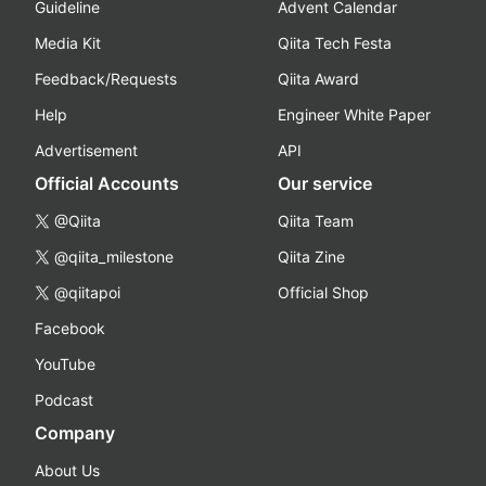
Guideline
Advent Calendar
Media Kit
Qiita Tech Festa
Feedback/Requests
Qiita Award
Help
Engineer White Paper
Advertisement
API
Official Accounts
Our service
@Qiita
Qiita Team
@qiita_milestone
Qiita Zine
@qiitapoi
Official Shop
Facebook
YouTube
Podcast
Company
About Us