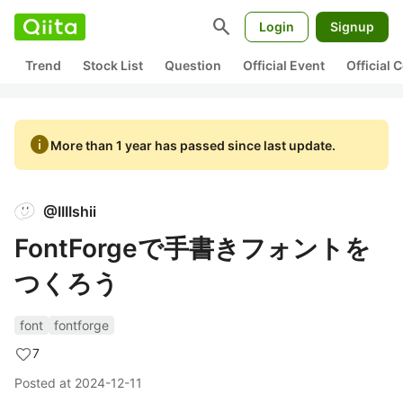
search
Login
Signup
Trend
Stock List
Question
Official Event
Official
info
More than 1 year has passed since last update.
@
IIIIshii
FontForgeで手書きフォントを
つくろう
font
fontforge
7
Posted at
2024-12-11