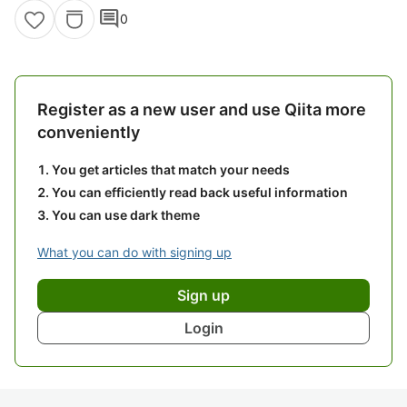
comment
0
Register as a new user and use Qiita more
conveniently
You get articles that match your needs
You can efficiently read back useful information
You can use dark theme
What you can do with signing up
Sign up
Login