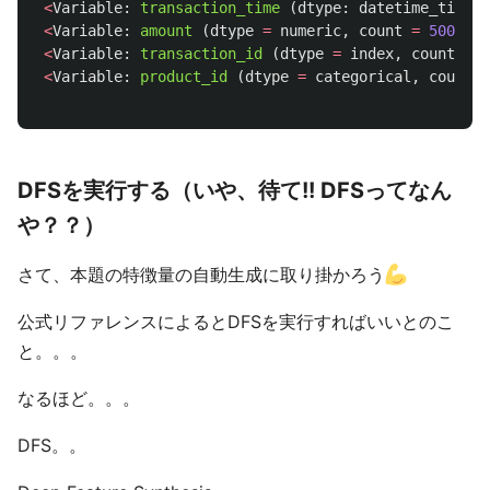
<
Variable
:
transaction_time 
(
dtype
:
datetime_time_i
<
Variable
:
amount 
(
dtype
=
numeric
,
count
=
500
)
>
,
<
Variable
:
transaction_id 
(
dtype
=
index
,
count
=
5
<
Variable
:
product_id 
(
dtype
=
categorical
,
count
=
DFSを実行する（いや、待て!! DFSってなん
や？？）
さて、本題の特徴量の自動生成に取り掛かろう
公式リファレンスによるとDFSを実行すればいいとのこ
と。。。
なるほど。。。
DFS。。