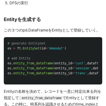
DFSの実行
Entityを生成する
この３つのpd.DataFrameをEntityとして登録していく。
es
=
ft
.
EntitySet
(
id
=
'
demodat
'
)
es
.
entity_from_dataframe
(
entity_id
=
'
cust
'
,
dataframe
=
es
.
entity_from_dataframe
(
entity_id
=
'
session
'
,
datafra
es
.
entity_from_dataframe
(
entity_id
=
'
trans
'
,
dataframe
Entityの名称を決めて、レコードを一意に特定出来る列を
指定して
でEntityとして登録す
entity_from_dataframe
る。この時に、時系列を認識させるためのtime_indexと