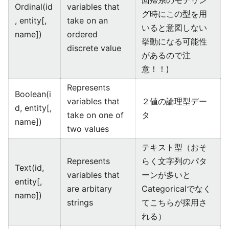
回帰系のモデリン
Ordinal(id
variables that
グ時にこの型を用
, entity[,
take on an
いると意図しない
name])
ordered
挙動になる可能性
discrete value
があるので注
意！！)
Represents
Boolean(i
variables that
２値の論理型デー
d, entity[,
take on one of
タ
name])
two values
テキスト型（おそ
Represents
らく文字列のパタ
Text(id,
variables that
ーンが多いと
entity[,
are arbitary
Categoricalでなく
name])
strings
てこちらが採用さ
れる）