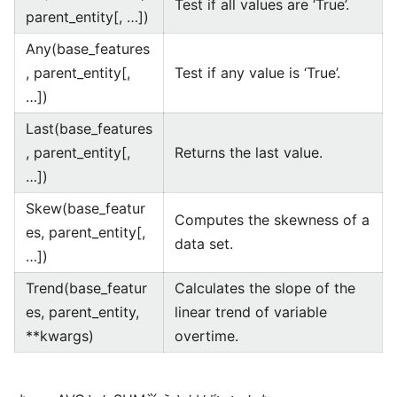
Test if all values are ‘True’.
parent_entity[, …])
Any(base_features
, parent_entity[,
Test if any value is ‘True’.
…])
Last(base_features
, parent_entity[,
Returns the last value.
…])
Skew(base_featur
Computes the skewness of a
es, parent_entity[,
data set.
…])
Trend(base_featur
Calculates the slope of the
es, parent_entity,
linear trend of variable
**kwargs)
overtime.