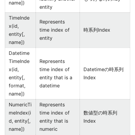
name])
entity
TimeInde
Represents
x(id,
time index of
時系列Index
entity[,
entity
name])
Datetime
TimeInde
Represents
x(id,
time index of
Datetimeの時系列
entity[,
entity that is a
Index
format,
datetime
name])
NumericTi
Represents
meIndex(i
time index of
数値型の時系列
d, entity[,
entity that is
Index
name])
numeric