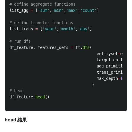
list_agg
=
[
'
sum
'
,
'
min
'
,
'
max
'
,
'
count
'
]
list_trans
=
[
'
year
'
,
'
month
'
,
'
day
'
]
df_feature
,
features_defs
=
ft
.
dfs
(
entityset
=
es
,
target_entity
=
'
agg_primitives
=
trans_primitive
max_depth
=
1
)
df_feature
.
head
()
head 結果