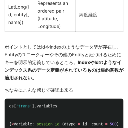
Represents an
LatLong(i
ordered pair
d, entity[,
緯度経度
(Latitude,
name])
Longitude)
ポイントとしてはIdやIndexのようなデータ型が存在し、
Entityのユニークキーやその他のEntityと紐づけるために
キーを明示的定義しているところ。
IndexやIdのようなイ
ンデックス系のデータ定義がされているものは集約関数が
適用されない。
ちなみにこんな感じで確認出来る
es
[
'
trans
'
].
variables
[
<
Variable
:
session_id 
(
dtype
=
id
,
count
=
500
)
>
,