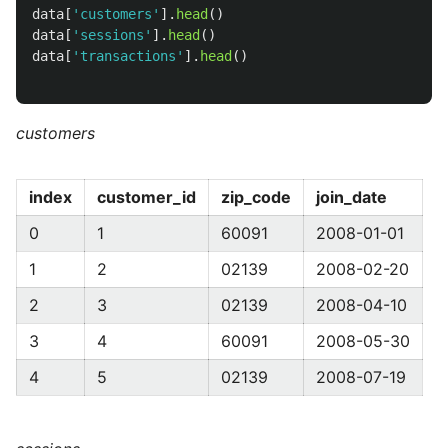
data
[
'
customers
'
].
head
()
data
[
'
sessions
'
].
head
()
data
[
'
transactions
'
].
head
()
customers
index
customer_id
zip_code
join_date
0
1
60091
2008-01-01
1
2
02139
2008-02-20
2
3
02139
2008-04-10
3
4
60091
2008-05-30
4
5
02139
2008-07-19