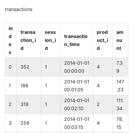
transactions
in
transa
sess
prod
am
d
transactio
ction_i
ion_i
uct_i
ou
e
n_time
d
d
d
nt
x
2014-01-01
7.3
0
352
1
4
00:00:00
9
2014-01-01
147
1
186
1
4
00:01:05
.23
2014-01-01
111.
2
319
1
2
00:02:10
34
2014-01-01
78.
3
256
1
4
00:03:15
15