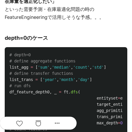
在庫量を適正化したい」
といった需要予測・在庫最適化問題の時の
FeatureEngineeringで活用しそうな予感。。。
depth=0のケース
# depth=0

list_agg
=
[
'
sum
'
,
'
median
'
,
'
count
'
,
'
std
'
]
list_trans
=
[
'
year
'
,
'
month
'
,
'
day
'
]
df_feature_depth0
,
_
=
ft
.
dfs
(
entityset
=
es
,
target_entity
=
'
agg_primitives
=
trans_primitive
more_horiz
max_depth
=
0
)