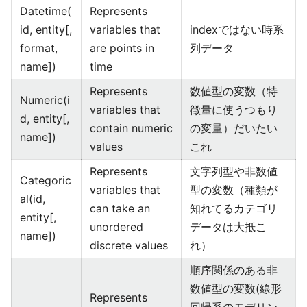
Datetime(
Represents
id, entity[,
variables that
indexではない時系
format,
are points in
列データ
name])
time
Represents
数値型の変数（特
Numeric(i
variables that
徴量に使うつもり
d, entity[,
contain numeric
の変量）だいたい
name])
values
これ
Represents
文字列型や非数値
Categoric
variables that
型の変数（種類が
al(id,
can take an
知れてるカテゴリ
entity[,
unordered
データは大抵こ
name])
discrete values
れ）
順序関係のある非
数値型の変数(線形
Represents