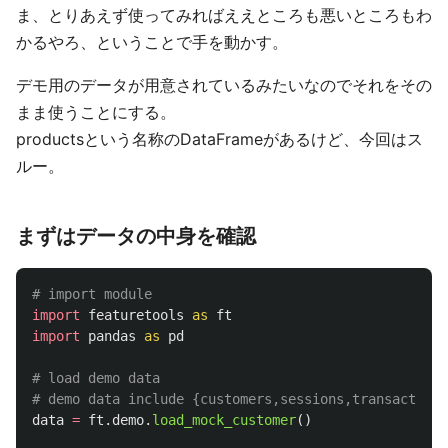
ま、とりあえず使ってみればええところも悪いところもわ
かるやろ、ということで手を動かす。
デモ用のデータが用意されているみたいなのでそれをその
まま使うことにする。
productsという名称のDataFrameがあるけど、今回はス
ルー。
まずはデータの中身を確認
import
featuretools
as
ft
import
pandas
as
pd
# load demo data

data
=
ft
.
demo
.
load_mock_customer
()