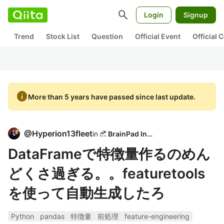
search
Login
Signup
Trend
Stock List
Question
Official Event
Official
info
More than 5 years have passed since last update.
@
Hyperion13fleet
in
BrainPad Inc.
DataFrameで特徴量作るのめん
どくさ過ぎる。。featuretools
を使って自動生成したろ
Python
pandas
特徴量
前処理
feature-engineering