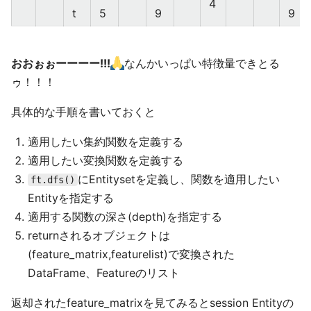
4
t
5
9
9
おおぉぉーーーー!!!
なんかいっぱい特徴量できとる
ゥ！！！
具体的な手順を書いておくと
適用したい集約関数を定義する
適用したい変換関数を定義する
にEntitysetを定義し、関数を適用したい
ft.dfs()
Entityを指定する
適用する関数の深さ(depth)を指定する
returnされるオブジェクトは
(feature_matrix,featurelist)で変換された
DataFrame、Featureのリスト
返却されたfeature_matrixを見てみるとsession Entityの