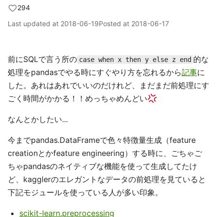
294
Last updated at
2018-06-19
Posted at
2018-06-17
前にSQLで言う所の
的な
case when x then y else z end
処理をpandasでやる時にすぐやり方を忘れるから
記事
に
した。あれはあれでいいのだけれど、まだまだ前処理にす
ごく時間がかかる！！めっちゃめんどい
なんとかしたい...
今までpandas.DataFrameで色々特徴量生成（feature
creationとかfeature engineering）する時に、ごちゃご
ちゃpandasのネイティブな機能を使って生成してたけ
ど、kagglerのエレガントなデータの前処理を見ていると
下記モジュールを使っている人が多い印象。
scikit-learn.preprocessing