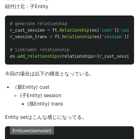
紐付け元：子Entity
r_cust_session
=
ft
.
Relationship
(
es
[
'
cust
'
][
'
custome
r_session_trans
=
ft
.
Relationship
(
es
[
'
session
'
][
'
ses
es
.
add_relationships
(
relationships
=
[
r_cust_session
,
r
今回の場合は以下の構造となっている。
（親Entity) cust
(子Entity) session
(孫Entity) trans
Entity setはこんな感じになってる。
Entityset(demodat)