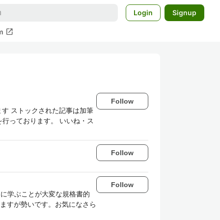
Login
Signup
open_in_new
m
Follow
す ストックされた記事は加筆
を行っております。 いいね・ス
Follow
Follow
系的に学ぶことが大変な規格書的
ますが勢いです。お気になさら