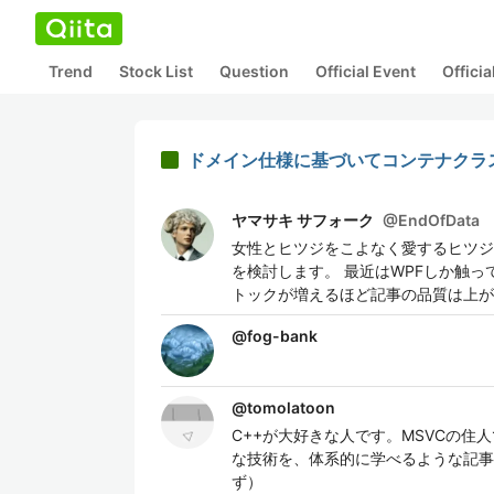
Trend
Stock List
Question
Official Event
Offici
ドメイン仕様に基づいてコンテナクラ
ヤマサキ サフォーク
@
EndOfData
女性とヒツジをこよなく愛するヒツジ
を検討します。 最近はWPFしか触
トックが増えるほど記事の品質は上が
@
fog-bank
@
tomolatoon
C++が大好きな人です。MSVCの住人
な技術を、体系的に学べるような記事
ず）