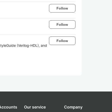
Follow
Follow
Follow
tyleGuide (Verilog-HDL), and
 Accounts
Our service
Company