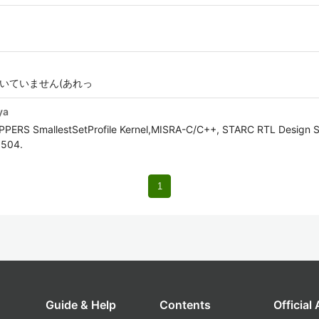
書いていません(あれっ
ya
OPPERS SmallestSetProfile Kernel,MISRA-C/C++, STARC RTL Design S
5504.
1
Guide & Help
Contents
Official