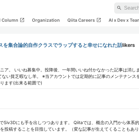
search
open_in_new
open_in_new
al Column
Organization
Qiita Careers
AI x Dev x Tea
スを集合論的自作クラスでラップすると幸せになれた話
likers
ニア。 いいね募集中。投降後、一年間いいね付かなかった記事は消しま
ってない貧乏暇なし羊。 ※当アカウントでは定期的に記事のメンテナンス
ります(出来る範囲で)
でSiv3Dにも手を出しつつあります。 Qiitaでは、概念の入門から体
を投稿することを目指しています。（変な記事が生えてくることもあり