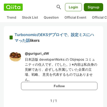
search
Login
Signup
Trend
Stock List
Question
Official Event
Official
TurbonomicのEKSデプロイで、設定ミスにハ
マった話
likers
@
guriguri_dW
日本語版 developerWorks の Objrepos コミュ
ニティの住人です。(でした。) ※内容は私自身の
見解であり、必ずしも所属していた企業の立
場、戦略、 意見を代表するものではありませ
ん。
Follow
1
/
1