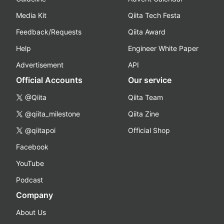
Media Kit
Qiita Tech Festa
Feedback/Requests
Qiita Award
Help
Engineer White Paper
Advertisement
API
Official Accounts
Our service
@Qiita
Qiita Team
@qiita_milestone
Qiita Zine
@qiitapoi
Official Shop
Facebook
YouTube
Podcast
Company
About Us