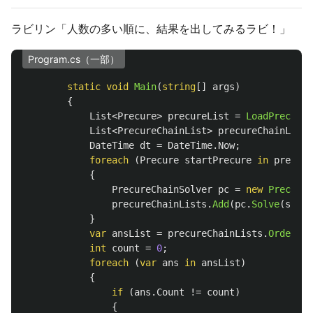
ラビリン「人数の多い順に、結果を出してみるラビ！」
Program.cs（一部）
static
void
Main
(
string
[]
args
)
{
List
<
Precure
>
precureList
=
LoadPrecure
(
List
<
PrecureChainList
>
precureChainLists
DateTime
dt
=
DateTime
.
Now
;
foreach
(
Precure
startPrecure
in
precure
{
PrecureChainSolver
pc
=
new
PrecureC
precureChainLists
.
Add
(
pc
.
Solve
(
start
}
var
ansList
=
precureChainLists
.
OrderByD
int
count
=
0
;
foreach
(
var
ans
in
ansList
)
{
if
(
ans
.
Count
!=
count
)
{