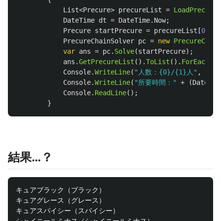
List
<
Precure
>
precureList
=
LoadPrecure
(
DateTime
dt
=
DateTime
.
Now
;
Precure
startPrecure
=
precureList
[
0
];
PrecureChainSolver
pc
=
new
PrecureChain
var
ans
=
pc
.
Solve
(
startPrecure
);
ans
.
GetPrecureList
().
ToList
().
ForEach
(
pr
Console
.
WriteLine
(
"人数：{0}/{1}人"
,
ans
.
Console
.
WriteLine
(
"所要時間："
+
(
DateTim
Console
.
ReadLine
();
}
結果…？
キュアブラック（ブラック）

キュアグレース（グレース）

キュアスパイシー（スパイシー）
