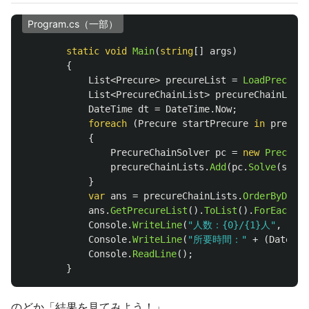
Program.cs（一部）
static
void
Main
(
string
[]
args
)
{
List
<
Precure
>
precureList
=
LoadPrecure
(
List
<
PrecureChainList
>
precureChainLists
DateTime
dt
=
DateTime
.
Now
;
foreach
(
Precure
startPrecure
in
precure
{
PrecureChainSolver
pc
=
new
PrecureC
precureChainLists
.
Add
(
pc
.
Solve
(
start
}
var
ans
=
precureChainLists
.
OrderByDesce
ans
.
GetPrecureList
().
ToList
().
ForEach
(
pr
Console
.
WriteLine
(
"人数：{0}/{1}人"
,
ans
.
Console
.
WriteLine
(
"所要時間："
+
(
DateTim
Console
.
ReadLine
();
}
のどか「結果を見てみよう！」