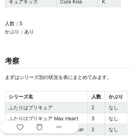
キュアキッス
Cure Kiss
K
人数：5
かぶり：あり
考察
まずはシリーズ別の状況を表にまとめてみます。
シリーズ名
人数
かぶり
ふたりはプリキュア
2
なし
ふたりはプリキュア Max Heart
3
なし
more_horiz
ふたりはプリキュア Splash☆Star
2
なし