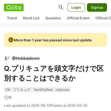
search
Login
Signup
Trend
Stock List
Question
Official Event
Official
info
More than 1 year has passed since last update.
@
Hokkaidosm
Q.プリキュアを頭文字だけで区
別することはできるか
C#
プリキュア
YamlDotNet
rubicure
0
Last updated at
2025-06-15
Posted at
2020-05-23