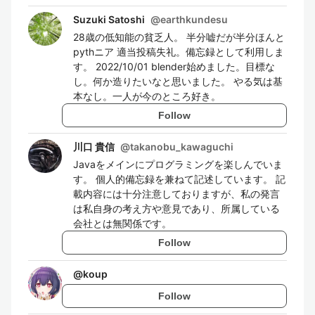
Suzuki Satoshi
@
earthkundesu
28歳の低知能の貧乏人。 半分嘘だが半分ほんと
pythニア 適当投稿失礼。備忘録として利用しま
す。 2022/10/01 blender始めました。目標な
し。何か造りたいなと思いました。 やる気は基
本なし。一人が今のところ好き。
Follow
川口 貴信
@
takanobu_kawaguchi
Javaをメインにプログラミングを楽しんでいま
す。 個人的備忘録を兼ねて記述しています。 記
載内容には十分注意しておりますが、私の発言
は私自身の考え方や意見であり、所属している
会社とは無関係です。
Follow
@
koup
Follow