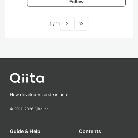
Follow
navigate_next
keyboard_double_arrow_right
1
/
11
How developers code is here.
© 2011-
2026
Qiita Inc.
Guide & Help
Contents