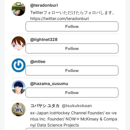
@
teradonburi
Twitterフォローいただけたらフォロバします。
https://twitter.com/teradonburi
Follow
@
lightnet328
Follow
@
mtlee
Follow
@
hazama_susumu
Follow
コバヤシ ユタカ
@
tsukukobaan
ex-Japan IceHockey Channel Founder/ ex-ve
ntus Inc. Founder/ NOW-> McKinsey & Compa
ny/ Data Science Projects