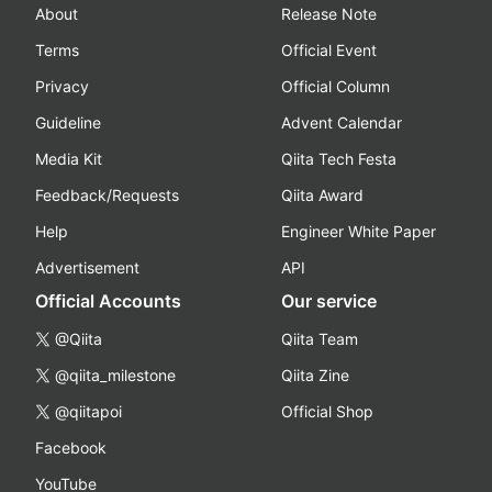
About
Release Note
Terms
Official Event
Privacy
Official Column
Guideline
Advent Calendar
Media Kit
Qiita Tech Festa
Feedback/Requests
Qiita Award
Help
Engineer White Paper
Advertisement
API
Official Accounts
Our service
@Qiita
Qiita Team
@qiita_milestone
Qiita Zine
@qiitapoi
Official Shop
Facebook
YouTube