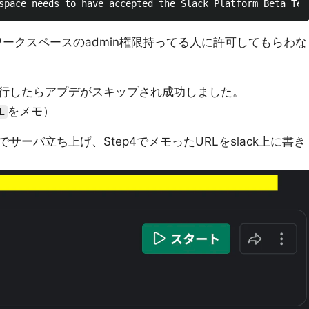
kワークスペースのadmin権限持ってる人に許可してもらわな
行したらアプデがスキップされ成功しました。
をメモ）
L
サーバ立ち上げ、Step4でメモったURLをslack上に書き