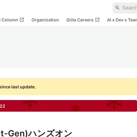
search
open_in_new
open_in_new
al Column
Organization
Qiita Careers
AI x Dev x Tea
ince last update.
22
Next-Gen)ハンズオン