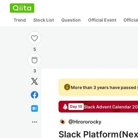
Trend
Stock List
Question
Official Event
Offici
5
3
info
More than 3 years have passed s
Slack
Advent Calendar
20
Day 10
more_horiz
@
Hirororocky
Slack Platform(