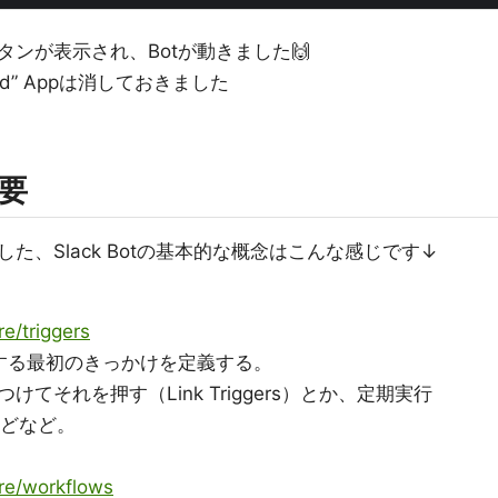
ンが表示され、Botが動きました🙌
orld” Appは消しておきました
概要
、Slack Botの基本的な概念はこんな感じです↓
re/triggers
動する最初のきっかけを定義する。
てそれを押す（Link Triggers）とか、定期実行
s）などなど。
ure/workflows