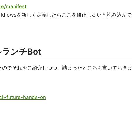
ure/manifest
orkflowsを新しく定義したらここを修正しないと読み込んで
ランチBot
みたのでそれをご紹介しつつ、詰まったところも書いておき
ack-future-hands-on