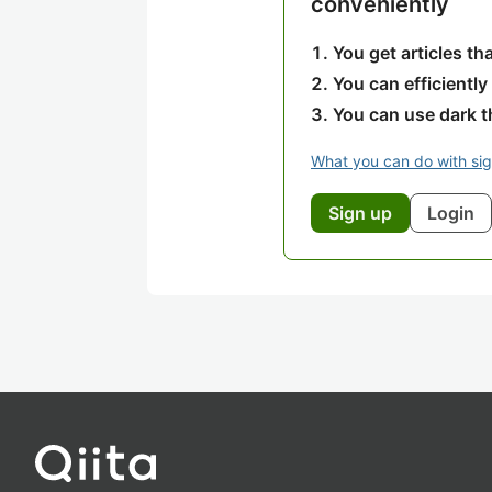
conveniently
You get articles t
You can efficiently
You can use dark 
What you can do with si
Sign up
Login