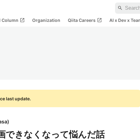
search
open_in_new
open_in_new
al Column
Organization
Qiita Careers
AI x Dev x Tea
ce last update.
asa
)
erで録画できなくなって悩んだ話