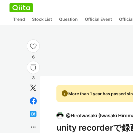
Trend
Stock List
Question
Official Event
Offici
6
3
info
More than 1 year has passed sin
@
HiroIwasaki
(
Iwasaki Hirom
unity record
more_horiz