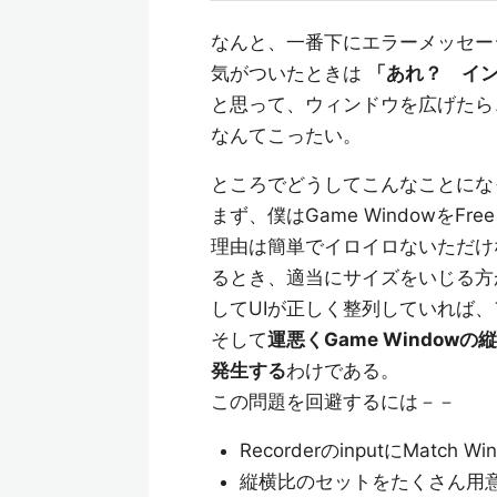
なんと、一番下にエラーメッセー
気がついたときは
「あれ？ イ
と思って、ウィンドウを広げたら
なんてこったい。
ところでどうしてこんなことにな
まず、僕はGame WindowをFre
理由は簡単でイロイロないただけ
るとき、適当にサイズをいじる方
してUIが正しく整列していれば
そして
運悪くGame Windo
発生する
わけである。
この問題を回避するには－－
RecorderのinputにMatch W
縦横比のセットをたくさん用