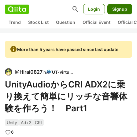
search
Login
Signup
Trend
Stock List
Question
Official Event
Official
info
More than 5 years have passed since last update.
@
Hirai0827
in
UT-virtual
UnityAudioからCRI ADX2に乗
り換えて簡単にリッチな音響体
験を作ろう！ Part1
Unity
Adx2
CRI
6