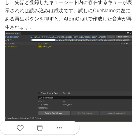
し、先ほど登録したキューシート内に存在するキューが表
示されれば読み込みは成功です。試しにCueNameの左に
ある再生ボタンを押すと、AtomCraftで作成した音声が再
生されます。
more_horiz