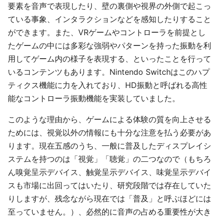
要素を音声で表現したり、壁の裏側や視界の外側で起こっ
ている事象、インタラクションなどを感知したりすること
ができます。また、VRゲームやコントローラを前提とし
たゲームの中には多彩な強弱やパターンを持った振動を利
用してゲーム内の様子を表現する、といったことを行って
いるコンテンツもあります。Nintendo Switchはこのハプ
ティクス機能に力を入れており、HD振動と呼ばれる高性
能なコントローラ振動機能を実装していました。
このような理由から、ゲームによる体験の質を向上させる
ためには、視覚以外の情報にも十分な注意を払う必要があ
ります。現在五感のうち、一般に普及したディスプレイシ
ステムを持つのは「視覚」「聴覚」の二つなので（もちろ
ん嗅覚呈示デバイス、触覚呈示デバイス、味覚呈示デバイ
スも市場に出回ってはいたり、研究段階では存在していた
りしますが、残念ながら現在では「普及」と呼ぶほどには
至っていません。）、必然的に音声の占める重要性が大き