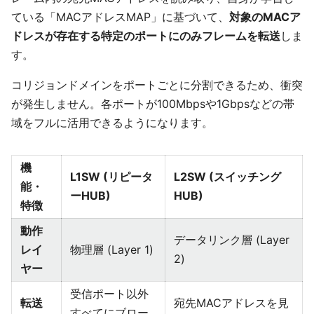
ている「MACアドレスMAP」に基づいて、
対象のMACア
ドレスが存在する特定のポートにのみフレームを転送
しま
す。
コリジョンドメインをポートごとに分割できるため、衝突
が発生しません。各ポートが100Mbpsや1Gbpsなどの帯
域をフルに活用できるようになります。
機
L1SW (リピータ
L2SW (スイッチング
能・
ーHUB)
HUB)
特徴
動作
データリンク層 (Layer
レイ
物理層 (Layer 1)
2)
ヤー
受信ポート以外
転送
宛先MACアドレスを見
すべてにブロー