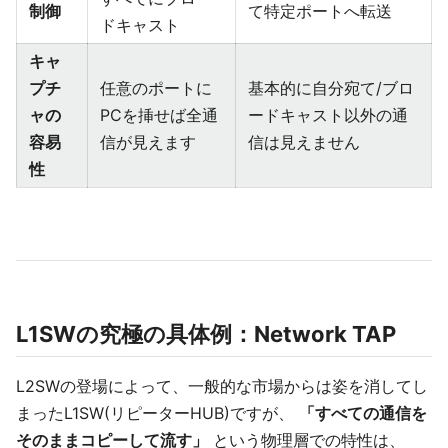
制御
て特定ポートへ転送
ドキャスト
キャ
プチ
任意のポートに
基本的に自分宛て/ブロ
ャの
PCを挿せば全通
ードキャスト以外の通
容易
信が見えます
信は見えません
性
L1SWの究極の具体例：Network TAP
L2SWの登場によって、一般的な市場からは姿を消してし
まったL1SW(リピーターHUB)ですが、
「すべての通信を
そのままコピーして流す」
という物理層での特性は、