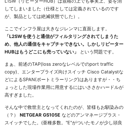
L1SW（リピーターHUB）は規格の上でも事実上、姿を消
してしまいました（仕様としては定義されているのです
が、製品としては絶滅状態でした）。
ここでインフラ屋は大きなジレンマに直面します。
「L2SWを使うと通信がフィルタリングされてしまうた
め、他人の通信をキャプチャできない。しかしリピーター
HUBはもうどこにも売っていない」
という問題です。
まぁ、前述のTAP(loss zeroなレベルでのport traffic
copy)、エンタープライズ向けスイッチ Cisco Catalystな
どによるSPAN(ポートミラーリング)はありますが・・ち
ょっとした現場作業用に用意するにはいささかハードルが
高すぎました。
そんな中で救世主となってくれたのが、皆様もお馴染みの
（？）
NETGEAR GS105E
などのアンマネージプラス・
スイッチでした。(亜種多数。"E"がついたモノが少し頭良