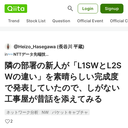
search
Login
Signup
Trend
Stock List
Question
Official Event
Official
@
Heizo_Hasegawa
(
長谷川 平蔵
)
in
NTTデータ先端技術
隣の部署の新人が「L1SWとL2S
Wの違い」を素晴らしい完成度
で発表していたので、しがない
工事屋が昔話を添えてみる
ネットワーク分析
NW
パケットキャプチャ
2