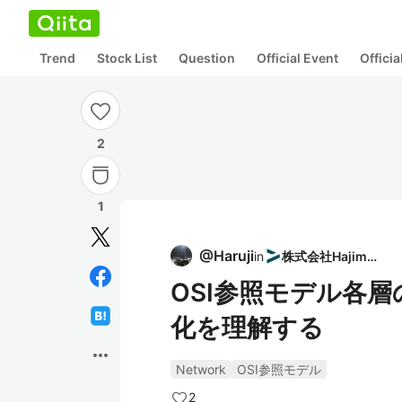
Trend
Stock List
Question
Official Event
Offici
2
1
@
Haruji
in
株式会社Hajimari
OSI参照モデル各
化を理解する
more_horiz
Network
OSI参照モデル
2