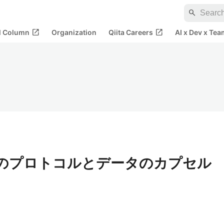
search
open_in_new
open_in_new
al Column
Organization
Qiita Careers
AI x Dev x Tea
層のプロトコルとデータのカプセル