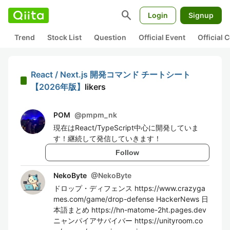
search
Login
Signup
Trend
Stock List
Question
Official Event
Official
React / Next.js 開発コマンド チートシート
【2026年版】
likers
POM
@
pmpm_nk
現在はReact/TypeScript中心に開発していま
す！継続して発信していきます！
Follow
NekoByte
@
NekoByte
ドロップ・ディフェンス https://www.crazyga
mes.com/game/drop-defense HackerNews 日
本語まとめ https://hn-matome-2ht.pages.dev
ニャンパイアサバイバー https://unityroom.co