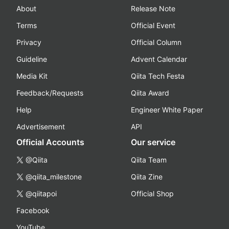
About
Release Note
Terms
Official Event
Privacy
Official Column
Guideline
Advent Calendar
Media Kit
Qiita Tech Festa
Feedback/Requests
Qiita Award
Help
Engineer White Paper
Advertisement
API
Official Accounts
Our service
@Qiita
Qiita Team
@qiita_milestone
Qiita Zine
@qiitapoi
Official Shop
Facebook
YouTube