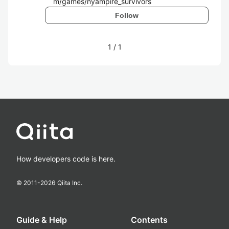
m/games/nyampire_survivors
Follow
1
/
1
How developers code is here.
© 2011-
2026
Qiita Inc.
Guide & Help
Contents