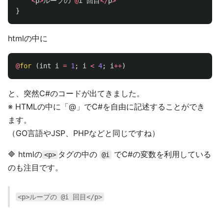
<
p
>
ループの
@
i
回目
</
p
>
}
htmlの中に
@
for
(
int
i
=
1
;
i
<
4
;
i
++
)
と、突然C#のコードが出てきました。
※ HTMLの中に「@」でC#を自由に記述することができ
ます。
（GO言語やJSP、PHPなどと同じですね）
🔷 htmlの
タグの中の
でC#の変数を利用している
<p>
@i
のも注目です。
<p>ループの @i 回目</p>