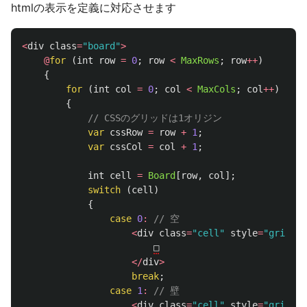
htmlの表示を定義に対応させます
<
div
class
=
"board"
>
@
for
(
int
row
=
0
;
row
<
MaxRows
;
row
++
)
{
for
(
int
col
=
0
;
col
<
MaxCols
;
col
++
)
{
// CSSのグリッドは1オリジン
var
cssRow
=
row
+
1
;
var
cssCol
=
col
+
1
;
int
cell
=
Board
[
row
,
col
];
switch
(
cell
)
{
case
0
:
// 空
<
div
class
=
"cell"
style
=
"grid-ar
□
</
div
>
break
;
case
1
:
// 壁
<
div
class
=
"cell"
style
=
"grid-ar