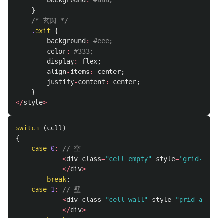
}
/* 玄関 */
.
exit
{
background
:
#eee;
color
:
#333;
display
:
flex
;
align
-
items
:
center
;
justify
-
content
:
center
;
}
</
style
>
switch
(
cell
)
{
case
0
:
// 空
<
div
class
=
"cell empty"
style
=
"grid-area
</
div
>
break
;
case
1
:
// 壁
<
div
class
=
"cell wall"
style
=
"grid-area:
</
div
>