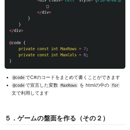
□
</
div
>
}
}
</
div
>
@
code
{
private
const
int
MaxRows
=
7
;
private
const
int
MaxCols
=
8
;
}
でC#のコードをまとめて書くことができます
@code
で宣言した変数
を htmlの中の
@code
MaxRows
for
文で利用してます
５．ゲームの盤面を作る（その２）