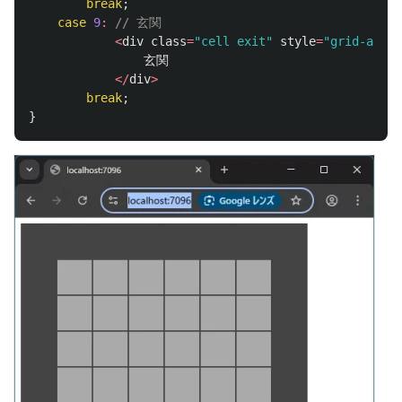
break
;
case
9
:
// 玄関
<
div
class
=
"cell exit"
style
=
"grid-area:
玄関
</
div
>
break
;
}