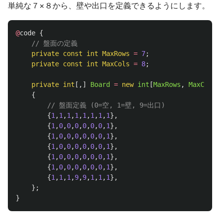
単純な７×８から、壁や出口を定義できるようにします。
@
code
{
// 盤面の定義
private
const
int
MaxRows
=
7
;
private
const
int
MaxCols
=
8
;
private
int
[,]
Board
=
new
int
[
MaxRows
,
MaxCols
]
{
// 盤面定義 (0=空, 1=壁, 9=出口)
{
1
,
1
,
1
,
1
,
1
,
1
,
1
,
1
},
{
1
,
0
,
0
,
0
,
0
,
0
,
0
,
1
},
{
1
,
0
,
0
,
0
,
0
,
0
,
0
,
1
},
{
1
,
0
,
0
,
0
,
0
,
0
,
0
,
1
},
{
1
,
0
,
0
,
0
,
0
,
0
,
0
,
1
},
{
1
,
0
,
0
,
0
,
0
,
0
,
0
,
1
},
{
1
,
1
,
1
,
9
,
9
,
1
,
1
,
1
},
};
}