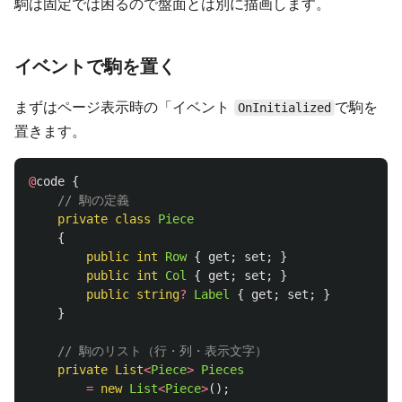
駒は固定では困るので盤面とは別に描画します。
イベントで駒を置く
まずはページ表示時の「イベント
で駒を
OnInitialized
置きます。
@
code
{
// 駒の定義
private
class
Piece
{
public
int
Row
{
get
;
set
;
}
public
int
Col
{
get
;
set
;
}
public
string
?
Label
{
get
;
set
;
}
}
// 駒のリスト（行・列・表示文字）
private
List
<
Piece
>
Pieces
=
new
List
<
Piece
>
();