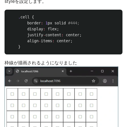
styleを設定します。
.
cell
{
border
:
1
px
solid
#444;
display
:
flex
;
justify
-
content
:
center
;
align
-
items
:
center
;
}
枠線が描画されるようになりました