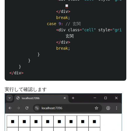
■
</
div
>
break
;
case
9
:
// 玄関
<
div
class
=
"cell"
style
=
"grid-ar
玄関
</
div
>
break
;
}
}
}
</
div
>
実行して確認します