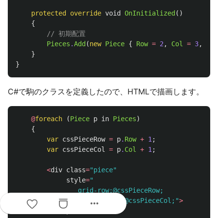
protected
override
void
OnInitialized
()
{
// 初期配置
Pieces
.
Add
(
new
Piece
{
Row
=
2
,
Col
=
3
,
Lab
}
}
C#で駒のクラスを定義したので、HTMLで描画します。
@
foreach
(
Piece
p
in
Pieces
)
{
var
cssPieceRow
=
p
.
Row
+
1
;
var
cssPieceCol
=
p
.
Col
+
1
;
<
div
class
=
"piece"
style
=
"

                grid-row:@cssPieceRow;

                grid-column:@cssPieceCol;"
>
more_horiz
@
p
.
Label