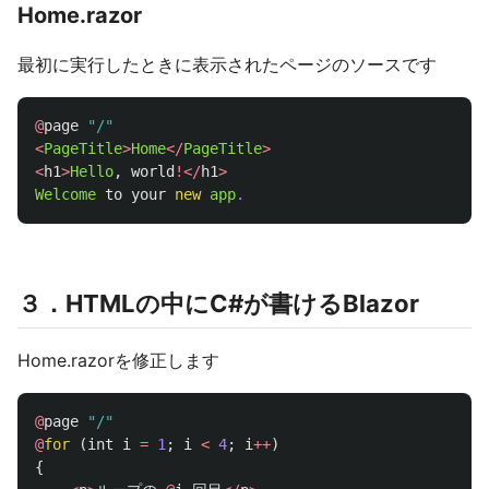
Home.razor
最初に実行したときに表示されたページのソースです
@
page
"/"
<
PageTitle
>
Home
</
PageTitle
>
<
h1
>
Hello
,
world
!</
h1
>
Welcome
to
your
new
app
.
３．HTMLの中にC#が書けるBlazor
Home.razorを修正します
@
page
"/"
@
for
(
int
i
=
1
;
i
<
4
;
i
++
)
{