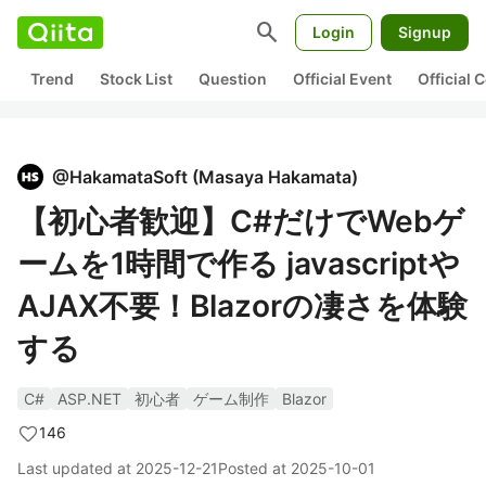
search
Login
Signup
Trend
Stock List
Question
Official Event
Official
@
HakamataSoft
(
Masaya Hakamata
)
【初心者歓迎】C#だけでWebゲ
ームを1時間で作る javascriptや
AJAX不要！Blazorの凄さを体験
する
C#
ASP.NET
初心者
ゲーム制作
Blazor
146
Last updated at
2025-12-21
Posted at
2025-10-01