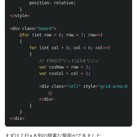
position
:
relative
;
}
</
style
>
<
div
class
=
"board"
>
@
for
(
int
row
=
0
;
row
<
7
;
row
++
)
{
for
(
int
col
=
0
;
col
<
8
;
col
++
)
{
// CSSのグリッドは1オリジン
var
cssRow
=
row
+
1
;
var
cssCol
=
col
+
1
;
<
div
class
=
"cell"
style
=
"grid-area:@(css
□
</
div
>
}
}
</
div
>
まずは７行×８列の簡素な盤面ができました