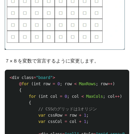
７×８を変数で宣言するように変更します。
<
div
class
=
"board"
>
@
for
(
int
row
=
0
;
row
<
MaxRows
;
row
++
)
{
for
(
int
col
=
0
;
col
<
MaxCols
;
col
++
)
{
// CSSのグリッドは1オリジン
var
cssRow
=
row
+
1
;
var
cssCol
=
col
+
1
;
<
div
class
=
"cell"
style
=
"grid-area:@(css