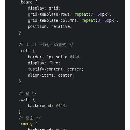
.
board
{
display
:
grid
;
grid
-
template
-
rows
:
repeat
(
7
,
50
px
);
grid
-
template
-
columns
:
repeat
(
8
,
50
px
);
position
:
relative
;
}
/* １つ１つのセルの書式 */
.
cell
{
border
:
1
px
solid
#444;
display
:
flex
;
justify
-
content
:
center
;
align
-
items
:
center
;
}
/* 壁 */
.
wall
{
background
:
#444;
}
/* 盤面 */
.
empty
{
background
:
#aaa;