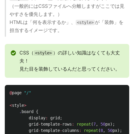
（一般的にはCSSファイルへ分離しますがここでは見
やすさを優先します。）
HTMLは「何を表示するか」、
が「装飾」を
<style>
担当するイメージです。
CSS（
）の詳しい知識はなくても大丈
<style>
夫！
見た目を装飾しているんだと思ってください。
@
page
"/"
<
style
>
.
board
{
display
:
grid
;
grid
-
template
-
rows
:
repeat
(
7
,
50
px
);
grid
-
template
-
columns
:
repeat
(
8
,
50
px
);