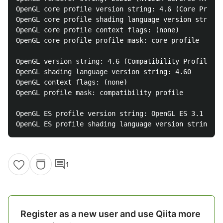
OpenGL core profile version string: 4.6 (Core Profil
OpenGL core profile shading language version string:
OpenGL core profile context flags: (none)

OpenGL core profile profile mask: core profile

OpenGL version string: 4.6 (Compatibility Profile) M
OpenGL shading language version string: 4.60

OpenGL context flags: (none)

OpenGL profile mask: compatibility profile

OpenGL ES profile version string: OpenGL ES 3.1 Mesa
comment
1
Register as a new user and use Qiita more