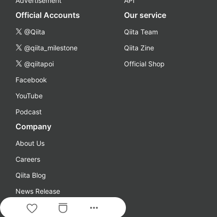
Advertisement
API
Official Accounts
Our service
@Qiita
Qiita Team
@qiita_milestone
Qiita Zine
@qiitapoi
Official Shop
Facebook
YouTube
Podcast
Company
About Us
Careers
Qiita Blog
News Release
more_horiz