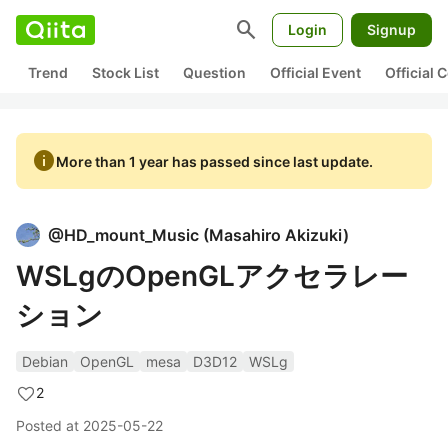
search
Login
Signup
Trend
Stock List
Question
Official Event
Official
info
More than 1 year has passed since last update.
@
HD_mount_Music
(
Masahiro Akizuki
)
WSLgのOpenGLアクセラレー
ション
Debian
OpenGL
mesa
D3D12
WSLg
2
Posted at
2025-05-22