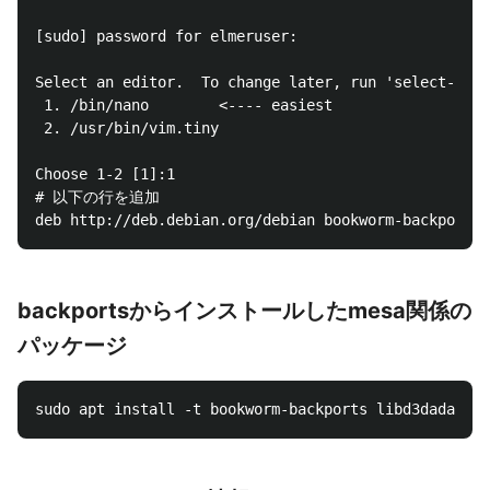
[sudo] password for elmeruser:

Select an editor.  To change later, run 'select-edit
 1. /bin/nano        <---- easiest

 2. /usr/bin/vim.tiny

Choose 1-2 [1]:1

# 以下の行を追加

backportsからインストールしたmesa関係の
パッケージ