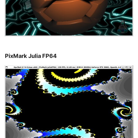
PixMark Julia FP64