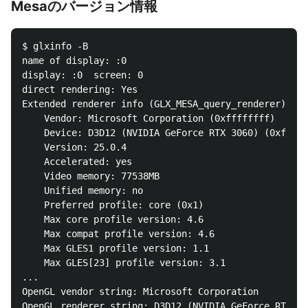
Mesaのバージョン情報
$ glxinfo -B

name of display: :0

display: :0  screen: 0

direct rendering: Yes

Extended renderer info (GLX_MESA_query_renderer):

    Vendor: Microsoft Corporation (0xffffffff)

    Device: D3D12 (NVIDIA GeForce RTX 3060) (0xfffff
    Version: 25.0.4

    Accelerated: yes

    Video memory: 77538MB

    Unified memory: no

    Preferred profile: core (0x1)

    Max core profile version: 4.6

    Max compat profile version: 4.6

    Max GLES1 profile version: 1.1

    Max GLES[23] profile version: 3.1

...

OpenGL vendor string: Microsoft Corporation

OpenGL renderer string: D3D12 (NVIDIA GeForce RTX 30