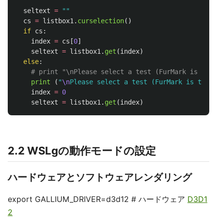
seltext
=
""
cs
=
listbox1
.
curselection
()
if
cs
:
index
=
cs
[
0
]
seltext
=
listbox1
.
get
(
index
)
else
:
print 
(
"
\n
Please select a test (FurMark is the d
index
=
0
seltext
=
listbox1
.
get
(
index
)
2.2 WSLgの動作モードの設定
ハードウェアとソフトウェアレンダリング
export GALLIUM_DRIVER=d3d12 # ハードウェア
D3D1
2