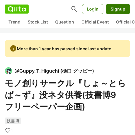
search
Login
Signup
Trend
Stock List
Question
Official Event
Official
info
More than 1 year has passed since last update.
@
Guppy_T_Higuchi
(
樋口 グッピー
)
モノ創りサークル『しょ～とら
ば～ず』没ネタ供養(技書博9
フリーペーパー企画)
技書博
1