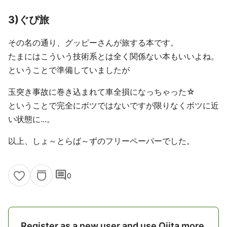
3)ぐぴ旅
その名の通り、グッピーさんが旅する本です。
たまにはこういう技術系とは全く関係ない本もいいよね。
ということで準備していましたが
玉突き事故に巻き込まれて車全損になっちゃった☆
ということで完全にボツではないですが限りなくボツに近
い状態に...。
以上、しょ～とらば～ずのフリーペーパーでした。
comment
0
Register as a new user and use Qiita more