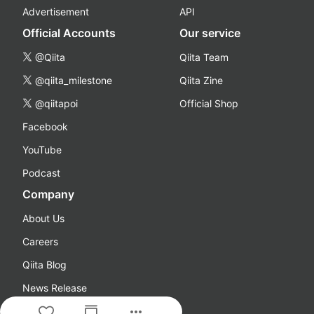
Advertisement
API
Official Accounts
Our service
@Qiita
Qiita Team
@qiita_milestone
Qiita Zine
@qiitapoi
Official Shop
Facebook
YouTube
Podcast
Company
About Us
Careers
Qiita Blog
News Release
more_horiz