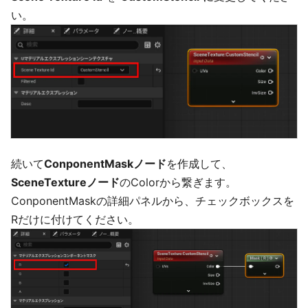
い。
続いて
ConponentMaskノード
を作成して、
SceneTextureノード
のColorから繋ぎます。
ConponentMaskの詳細パネルから、チェックボックスを
Rだけに付けてください。