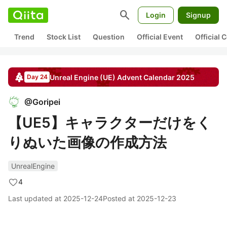
search
Login
Signup
Trend
Stock List
Question
Official Event
Official
Unreal Engine (UE)
Advent Calendar
2025
Day 24
@
Goripei
【UE5】キャラクターだけをく
りぬいた画像の作成方法
UnrealEngine
4
Last updated at
2025-12-24
Posted at
2025-12-23